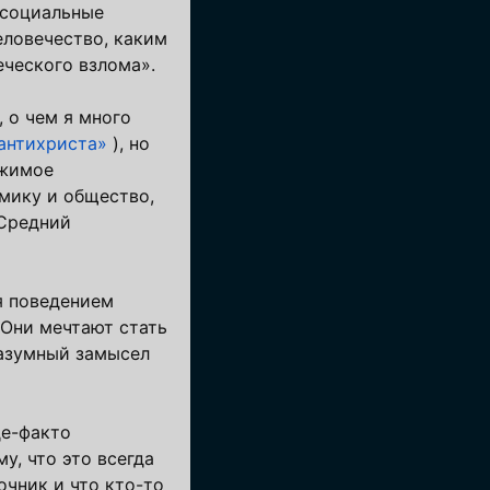
 социальные
еловечество, каким
еческого взлома».
, о чем я много
 антихриста»
), но
ржимое
мику и общество,
 Средний
я поведением
 Они мечтают стать
разумный замысел
де-факто
у, что это всегда
чник и что кто-то