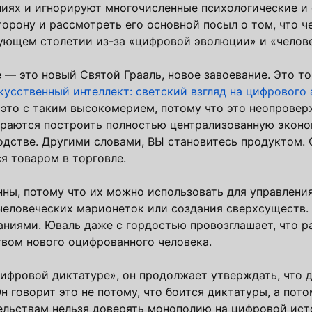
иях и игнорируют многочисленные психологические и
торону и рассмотреть его основной посыл о том, что ч
дующем столетии из-за «цифровой эволюции» и «челов
 — это новый Святой Грааль, новое завоевание. Это то
кусственный интеллект: светский взгляд на цифрового
 это с таким высокомерием, потому что это неопрове
ираются построить полностью централизованную эконо
водстве. Другими словами, ВЫ становитесь продуктом.
я товаром в торговле.
нны, потому что их можно использовать для управлени
 человеческих марионеток или создания сверхсуществ.
ниями. Юваль даже с гордостью провозглашает, что 
твом нового оцифрованного человека.
цифровой диктатуре», он продолжает утверждать, что 
 говорит это не потому, что боится диктатуры, а потом
ельствам нельзя доверять монополию на цифровой исто