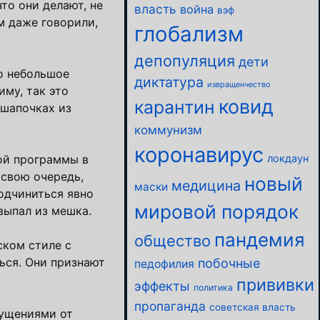
то они делают, не
власть
война
вэф
м даже говорили,
глобализм
депопуляция
дети
о небольшое
диктатура
извращенчество
иму, так это
ковид
карантин
 шапочках из
коммунизм
коронавирус
ой программы в
локдаун
 свою очередь,
новый
медицина
маски
одчиниться явно
мировой порядок
выпал из мешка.
пандемия
общество
ском стиле с
ься. Они признают
побочные
педофилия
прививки
эффекты
политика
пропаганда
советская власть
щущениями от