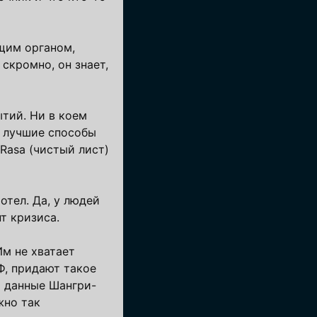
ящим органом,
скромно, он знает,
ытий. Ни в коем
е лучшие способы
Rasa (чистый лист)
отел. Да, у людей
т кризиса.
Им не хватает
Ф, придают такое
и данные Шангри-
жно так