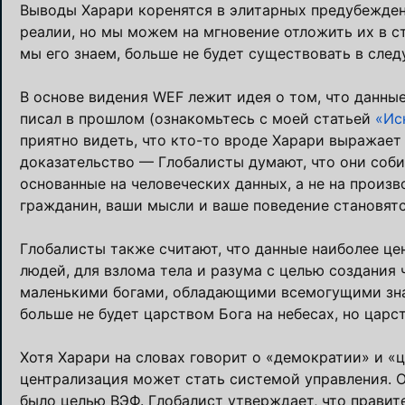
Выводы Харари коренятся в элитарных предубежден
реалии, но мы можем на мгновение отложить их в с
мы его знаем, больше не будет существовать в сле
В основе видения WEF лежит идея о том, что данные
писал в прошлом (ознакомьтесь с моей статьей
«Ис
приятно видеть, что кто-то вроде Харари выражает
доказательство — Глобалисты думают, что они соб
основанные на человеческих данных, а не на произ
гражданин, ваши мысли и ваше поведение становятс
Глобалисты также считают, что данные наиболее це
людей, для взлома тела и разума с целью создания
маленькими богами, обладающими всемогущими зна
больше не будет царством Бога на небесах, но царс
Хотя Харари на словах говорит о «демократии» и «
централизация может стать системой управления. Он
было целью ВЭФ. Глобалист утверждает, что правит