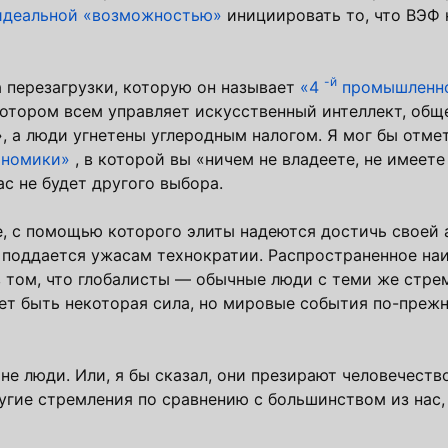
идеальной «возможностью»
инициировать то, что ВЭФ 
-й
а перезагрузки, которую он называет
«4
промышленно
отором всем управляет искусственный интеллект, общ
 а люди угнетены углеродным налогом. Я мог бы отмет
ономики»
, в которой вы «ничем не владеете, не имеете
ас не будет другого выбора.
е, с помощью которого элиты надеются достичь своей
 поддается ужасам технократии. Распространенное на
в том, что глобалисты — обычные люди с теми же стре
ет быть некоторая сила, но мировые события по-прежн
 не люди. Или, я бы сказал, они презирают человечеств
ругие стремления по сравнению с большинством из нас,