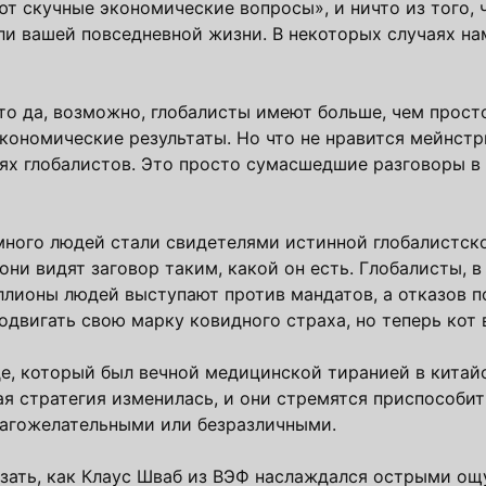
т скучные экономические вопросы», и ничто из того, ч
ли вашей повседневной жизни. В некоторых случаях на
то да, возможно, глобалисты имеют больше, чем прост
кономические результаты. Но что не нравится мейнстр
ях глобалистов. Это просто сумасшедшие разговоры в
много людей стали свидетелями истинной глобалистск
они видят заговор таким, какой он есть. Глобалисты, в
ллионы людей выступают против мандатов, а отказов п
одвигать свою марку ковидного страха, но теперь кот 
аде, который был вечной медицинской тиранией в китай
ая стратегия изменилась, и они стремятся приспособит
лагожелательными или безразличными.
казать, как Клаус Шваб из ВЭФ наслаждался острыми о