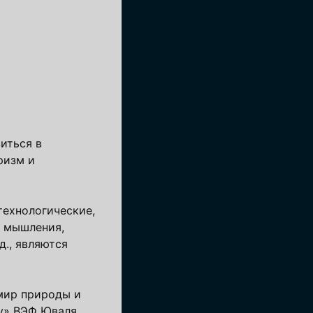
иться в
ризм и
технологические,
ы мышления,
д., являются
 мир природы и
ру» ВЭФ Юваля