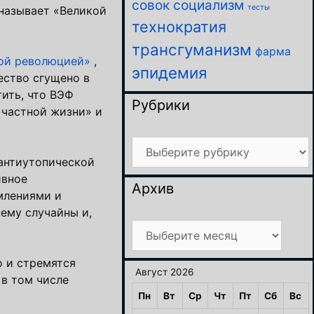
совок
социализм
тесты
называет «Великой
технократия
трансгуманизм
фарма
й революцией»
,
эпидемия
ество сгущено в
ить, что ВЭФ
Рубрики
 частной жизни» и
Рубрики
 антиутопической
ивное
Архив
млениями и
ему случайны и,
Архив
о и стремятся
Август 2026
 в том числе
Пн
Вт
Ср
Чт
Пт
Сб
Вс