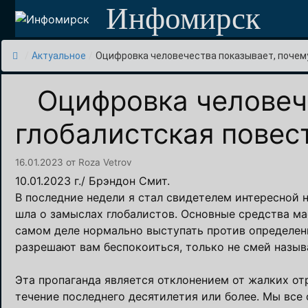
Перейти
Инфомирск
к
содержимому
/
Актуальное
/
Оцифровка человечества показывает, почему.
Оцифровка человеч
глобалистская повес
16.01.2023
от
Roza Vetrov
10.01.2023 г./ Брэндон Смит.
В последние недели я стал свидетелем интересной 
шла о замыслах глобалистов. Основные средства м
самом деле нормально выступать против определен
разрешают вам беспокоиться, только не смей назыв
Эта пропаганда является отклонением от жалких о
течение последнего десятилетия или более. Мы все