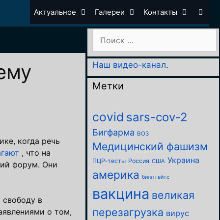
Актуальное
Галереи
Контакты
Поиск:
ему
Наш видео-канал
.
Метки
covid
sars-cov-2
Бигфарма
ВОЗ
ке, когда речь
Медицинский фашизм
агают
, что на
Украина
ПЦР-тесты
Россия
США
кий форум. Они
америка
билл гейтс
вакцина
великая
 свободу в
перезагрузка
аявлениями о том,
вирус