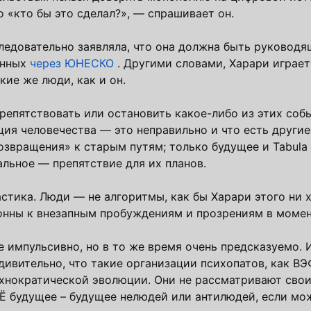
 «кто бы это сделал?», — спрашивает он.
следовательно заявляла, что она должна быть руковод
анных
через ЮНЕСКО
. Другими словами, Харари играет 
кие же люди, как и он.
репятствовать или остановить какое-либо из этих соб
ация человечества — это неправильно и что есть други
звращения» к старым путям; только будущее и Tabula 
альное — препятствие для их планов.
астика. Люди — не алгоритмы, как бы Харари этого ни х
онны к внезапным пробуждениям и прозрениям в момен
 импульсивно, но в то же время очень предсказуемо. 
дивительно, что такие организации психопатов, как ВЭ
хнократической эволюции. Они не рассматривают сво
ОЁ будущее – будущее нелюдей или антилюдей, если мо