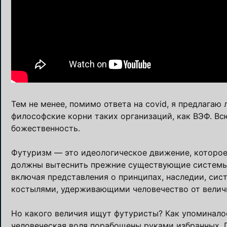
Тем не менее, помимо ответа на covid, я предлагаю
философские корни таких организаций, как ВЭФ. В
божественность.
Футуризм — это идеологическое движение, которое 
должны вытеснить прежние существующие системы р
включая представления о принципах, наследии, сист
костылями, удерживающими человечество от велич
Но какого величия ищут футуристы? Как упоминалос
человеческая воля порабощены руками избранных.