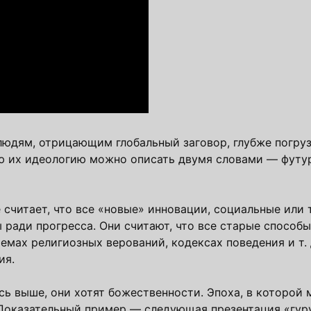
 людям, отрицающим глобальный заговор, глубже погруз
сю их идеологию можно описать двумя словами — футу
считает, что все «новые» инновации, социальные или 
ади прогресса. Они считают, что все старые способ
емах религиозных верований, кодексах поведения и т. 
ия.
ь выше, они хотят божественности. Эпоха, в которой
 Показательный пример — следующая презентация «гу