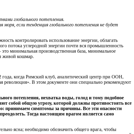
вами глобального потепления.
я моря, если тенденция глобального потепления
не будет
ожность контролировать использование энергии, облагать
ного потока углеродной энергии почти вся промышленность
 — это минимальная производственная база, минимальное
бы живой кошмар.
 года, когда Римский клуб, аналитический центр при ООН,
ная революция». В этом документе они специально рекомендуют
ьного потепления, нехватка воды, голод и тому подобное
ляют собой общую угрозу, которой должны противостоять все
нно: принимаем симптомы за причины. Все эти опасности
преодолеть. Тогда настоящим врагом является само
тельно ясна; необходимо обозначить общего врага, чтобы