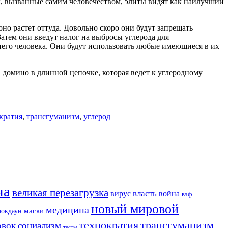
ы, вызванные самим человечеством, элиты видят как наилучший
оно растет оттуда. Довольно скоро они будут запрещать
атем они введут налог на выбросы углерода для
еднего человека. Они будут использовать любые имеющиеся в их
а домино в длинной цепочке, которая ведет к углеродному
кратия
,
трансгуманизм
,
углерод
на
великая перезагрузка
вирус
власть
война
вэф
новый мировой
медицина
маски
локдаун
трансгуманизм
технократия
овок
социализм
тесты