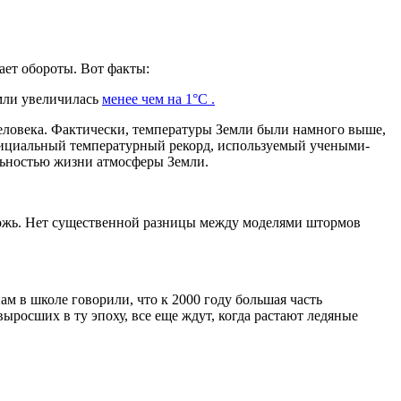
ает обороты. Вот факты:
емли увеличилась
менее чем на 1°C .
человека. Фактически, температуры Земли были намного выше,
 Официальный температурный рекорд, используемый учеными-
ьностью жизни атмосферы Земли.
о ложь. Нет существенной разницы между моделями штормов
нам в школе говорили, что к 2000 году большая часть
выросших в ту эпоху, все еще ждут, когда растают ледяные