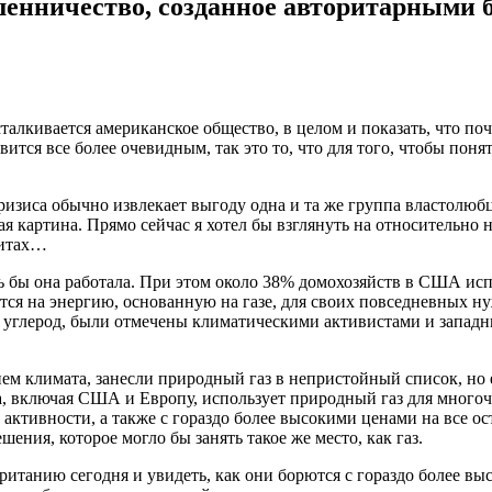
шенничество, созданное авторитарными 
талкивается американское общество, в целом и показать, что по
тся все более очевидным, так это то, что для того, чтобы поня
ризиса обычно извлекает выгоду одна и та же группа властолюбц
щая картина. Прямо сейчас я хотел бы взглянуть на относительно
литах…
ишь бы она работала. При этом около 38% домохозяйств в США и
ся на энергию, основанную на газе, для своих повседневных ну
 углерод, были отмечены климатическими активистами и западн
м климата, занесли природный газ в непристойный список, но е
ра, включая США и Европу, использует природный газ для много
ктивности, а также с гораздо более высокими ценами на все ос
ения, которое могло бы занять такое же место, как газ.
британию сегодня и увидеть, как они борются с гораздо более в