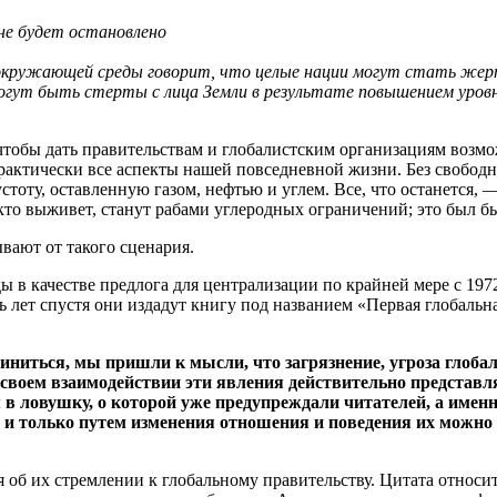
не будет остановлено
кружающей среды говорит, что целые нации могут стать жерт
огут быть стерты с лица Земли в результате
повышением уровн
 чтобы дать правительствам и глобалистским организациям возм
практически все аспекты нашей повседневной жизни. Без свобод
стоту, оставленную газом, нефтью и углем. Все, что останется,
 кто выживет, станут рабами углеродных ограничений; это был 
вают от такого сценария.
в качестве предлога для централизации по крайней мере с 1972
ь лет спустя они издадут книгу под названием «Первая глобаль
ниться, мы пришли к мысли, что загрязнение, угроза глобал
в своем взаимодействии эти явления действительно представ
ем в ловушку, о которой уже предупреждали читателей, а име
и только путем изменения отношения и поведения их можно 
я об их стремлении к глобальному правительству. Цитата относи