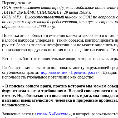
Перевод текста:
ООН предсказывает катастрофу, если глобальное
потепление 
ПИТЕР ДЖЕЙМС СПИЛМАНН: 29 июня 1989 г.
ООН (AP) _ Высокопоставленный чиновник ООН по вопросам о
по вопросам окружающей среды говорит, что целые страны
м
обращена вспять к 2000 году.
Повестка дня в области изменения климата заключается в том,
налогом выбросы углерода и, таким образом, контролировать 
рухнет. Зеленая энергия неэффективна и не может заполнить пу
производство продуктов питания и сокращение населения. Те,
Есть очень богатые и влиятельные люди, которые очень выигры
Глобалисты замышляют использовать защиту окружающей среды 
опубликовал трактат
под названием «Пределы роста»
. Двадцат
использовать глобальное потепление как средство:
«
В поисках общего врага, против которого мы можем объеди
будут отвечать всем требованиям. В своей совокупности и 
вместе. Но, обозначая эти опасности как врага, мы попада
вызваны вмешательством человека в природные процессы, 
человечество».
Заявление взято из
главы 5 «Вакуум
», в которой рассказываетс