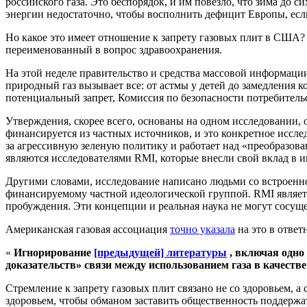
российского газа. Это беспорядок, и им повезло, что зима до си
энергии недостаточно, чтобы восполнить дефицит Европы, если
Но какое это имеет отношение к запрету газовых плит в США? Р
переименованный в вопрос здравоохранения.
На этой неделе правительство и средства массовой информац
природный газ вызывает все: от астмы у детей до замедления
потенциальный запрет, Комиссия по безопасности потребитель
Утверждения, скорее всего, основаны на одном исследовании,
финансируется из частных источников, и это конкретное иссл
за агрессивную зеленую политику и работает над «преобразов
являются исследователями RMI, которые внесли свой вклад в 
Другими словами, исследование написано людьми со встроенной
финансируемому частной идеологической группой. RMI являетс
пробуждения. Эти концепции и реальная наука не могут сосуще
Американская газовая ассоциация
точно указала
на это в ответ
«
Игнорирование
[предыдущей] литературы
, включая одно 
доказательств» связи между использованием газа в качест
Стремление к запрету газовых плит связано не со здоровьем, 
здоровьем, чтобы обманом заставить общественность поддержат