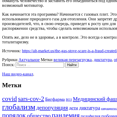
обмануть человечество и заставить его объединиться под одн
возможный мотиватор.
Как начинается эта программа? Начинается с газовых плит. Это 
использование природного газа для отопления. Они запретят д
производителей, что, в свою очередь, приведет к росту цен дл
распоряжении средства, чтобы сделать невозможным использо
Опять же, дело не в здоровье, а в контроле. Это всегда о кон
тоталитаризму.
Источник:
https://alt-market.us/the-gas-stove-scare-is-a-fraud-create
Рубрики
Актуальное
Метки
великая перезагрузка
,
диктатура
,
о
Поиск:
Наш видео-канал
.
Метки
covid
sars-cov-2
Медицинский фаш
Бигфарма
ВОЗ
глобализм
депопуляция
диктатура
дети
извращенчес
порядок
пандемия
общество
побочн
педофилия