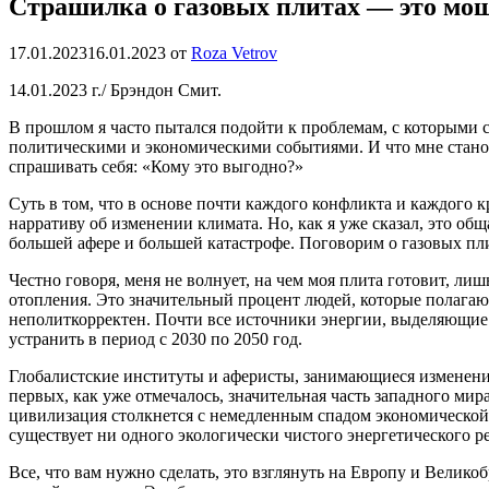
Страшилка о газовых плитах — это мо
17.01.2023
16.01.2023
от
Roza Vetrov
14.01.2023 г./ Брэндон Смит.
В прошлом я часто пытался подойти к проблемам, с которыми с
политическими и экономическими событиями. И что мне станови
спрашивать себя: «Кому это выгодно?»
Суть в том, что в основе почти каждого конфликта и каждого к
нарративу об изменении климата. Но, как я уже сказал, это об
большей афере и большей катастрофе. Поговорим о газовых п
Честно говоря, меня не волнует, на чем моя плита готовит, л
отопления. Это значительный процент людей, которые полагают
неполиткорректен. Почти все источники энергии, выделяющие
устранить в период с 2030 по 2050 год.
Глобалистские институты и аферисты, занимающиеся изменение
первых, как уже отмечалось, значительная часть западного ми
цивилизация столкнется с немедленным спадом экономической а
существует ни одного экологически чистого энергетического реш
Все, что вам нужно сделать, это взглянуть на Европу и Велико