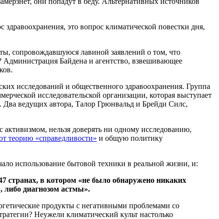
замерзнет, ​​они попадут в беду. Альтернативных источников
ос здравоохранения, это вопрос климатической повестки дня,
ты, сопровождавшуюся лавиной заявлений о том, что
й? Администрация Байдена и агентство, взвешивающее
ков.
ских исследований и общественного здравоохранения. Группа
ммерческой исследовательской организации, которая выступает
. Два ведущих автора, Талор Грюнвальд и Брейди Силс,
с активизмом, нельзя доверять ни одному исследованию,
ют теорию «справедливости»
и общую политику
чало использование бытовой техники в реальной жизни, и:
 47 странах, в котором «не было обнаружено никаких
, либо диагнозом астмы».
нергетические продукты с негативными проблемами со
стратегии? Неужели климатический культ настолько