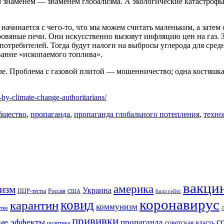
им знаменем — знаменем глобализма. А экологические катастроф
начинается с чего-то, что мы можем считать маленьким, а затем 
ровяные печи. Они искусственно вызовут инфляцию цен на газ. З
я потребителей. Тогда будут налоги на выбросы углерода для ср
вание «ископаемого топлива».
троле. Проблема с газовой плитой — мошенничество; одна костяшк
d-by-climate-change-authoritarians/
бщество
,
пропаганда
,
пропаганда глобального потепления
,
техно
вакци
америка
изм
Украина
ПЦР-тесты
Россия
США
билл гейтс
коронавирус
ковид
карантин
коммунизм
тво
прививки
с
ые эффекты
пропаганда
советская власть
политика