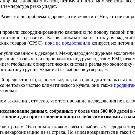
х пор была довольно мягкой, потому что в тот момент, когда все 
 температура резко упадет.
азве это не проблема здоровья, а не экологии? Нет, это не вопр
ии провели скоординированную кампанию по поводу газовой пли
 когнитивного развития. Каковы доказательства этих утверждени
ских товаров (CPSC),
пока не предоставили
конкретных источни
 опубликованном в декабре в Международном журнале экологиче
едование газовых плит проводилось под руководством RMI, неко
анием глобальных энергетических систем в реальную экономику»
инициативу группы «Здания без выбросов углерода».
 предвзятостью, и, поскольку наука в наши дни теперь связана 
я не только частью климатического культа, они также
продвига
ствовать.
ном заявлении, отметив, что тестирование исследования не вклю
исследование данных, собранных у более чем 500 000 детей в
ве топлива для приготовления пищи и либо симптомами астмы
а с контролем. Это попытка ложно связать выбросы углерода и э
ь декарбонизацию из-за страха. Но зачем возвращаться к такой 