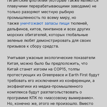
гигантские флотилии (которые также являются
плавучими перерабатывающими заводами) не
только разоряют местную рыбную
промышленность по всему миру, но
также
уничтожают запасы пищи
тюленей,
дельфинов, китов, пингвинов и всех других
морских обитателей, которых глобальные
зеленые любят демонстрировать для своих
призывов к сбору средств.
Учитывая ужасные экологические показатели
Китая, можно было бы предположить, что
Китай станет изгоем на COP15, толпы
протестующих из Greenpeace и Earth First будут
требовать его исключения из конференции, а
экофанатики из медиа-промышленного
комплекса будут разглагольствовать о
программе КПК по «массовому вымиранию».
Но, конечно же, этого не произошло. Вместо