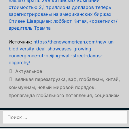
нашего врага: 248 китайских компаний
стоимостью 2,1 триллиона долларов теперь
зарегистрированы на американских биржах
Стивен Шварцман: лоббист Китая, «советник»/
вредитель Трампа
Источник:
https://thenewamerican.com/new-un-
biodiversity-deal-showcases-growing-
convergence-of-beijing-wall-street-davos-
oligarchy/
Рубрики
Актуальное
Метки
великая перезагрузка
,
вэф
,
глобализм
,
китай
,
коммунизм
,
новый мировой порядок
,
пропаганда глобального потепления
,
социализм
Поиск: