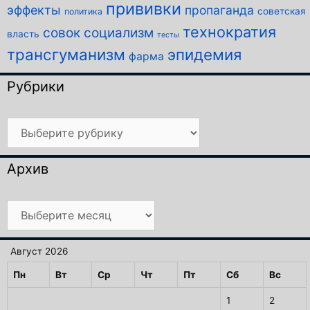
прививки
эффекты
пропаганда
советская
политика
технократия
совок
социализм
власть
тесты
трансгуманизм
эпидемия
фарма
Рубрики
Рубрики
Архив
Архив
Август 2026
Пн
Вт
Ср
Чт
Пт
Сб
Вс
1
2