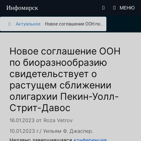
Перейти
Инфомирск
МЕНЮ
к
содержимому
/
Актуальное
/
Новое соглашение ООН по...
Новое соглашение ООН
по биоразнообразию
свидетельствует о
растущем сближении
олигархии Пекин-Уолл-
Стрит-Давос
16.01.2023
от
Roza Vetrov
10.01.2023 г./ Уильям Ф. Джаспер.
Недавно завершившаяся
конференция