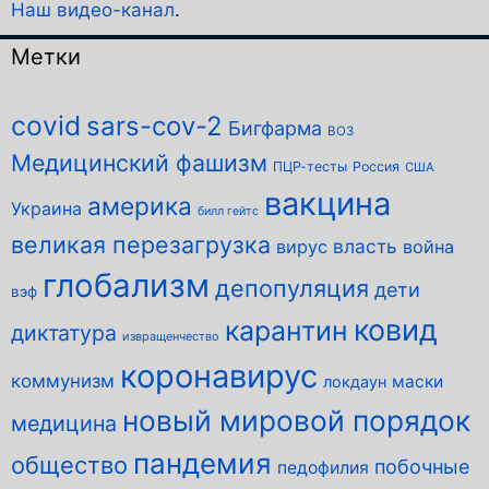
Наш видео-канал
.
Метки
covid
sars-cov-2
Бигфарма
ВОЗ
Медицинский фашизм
ПЦР-тесты
Россия
США
вакцина
америка
Украина
билл гейтс
великая перезагрузка
власть
вирус
война
глобализм
депопуляция
дети
вэф
ковид
карантин
диктатура
извращенчество
коронавирус
коммунизм
маски
локдаун
новый мировой порядок
медицина
пандемия
общество
побочные
педофилия