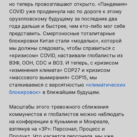
но теперь провозглашают открыто. «Пандемия»
COVID уже продвинула нас по дороге к этому
оруэлловскому будущему за последние два
года дальше и быстрее, чем кто-либо мог себе
представить. Смертоносные тоталитарные
блокировки Китая стали «моделью», которой
мы должны следовать, чтобы справиться с
«кризисом» COVID, настаивали глобалисты из
ВЭФ, ООН, CDC и ВОЗ. И теперь, с кризисом
«изменения климата» COP27 и кризисом
«массового вымирания» COP15, мы
сталкиваемся с вероятностью
«климатических
блокировок»
в ближайшем будущем.
Масштабы этого тревожного сближения
коммунистов и глобалистов можно наблюдать
на конференции в Куньмине и Монреале,
взглянув на «3P»: Персонал, Процесс и
Продукт. Что касается персонала, мы уже