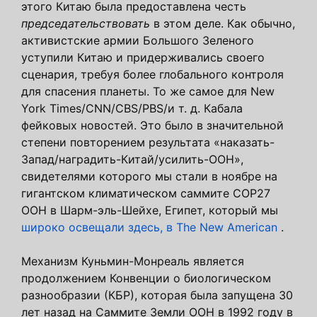
этого Китаю была предоставлена ​​честь
председательствовать
в этом деле. Как обычно,
активистские армии Большого Зеленого
уступили Китаю и придерживались своего
сценария, требуя более глобального контроля
для спасения планеты. То же самое для New
York Times/CNN/CBS/PBS/и т. д. Кабала
фейковых новостей. Это было в значительной
степени повторением результата «наказать-
Запад/наградить-Китай/усилить-ООН»,
свидетелями которого мы стали в ноябре на
гигантском климатическом саммите COP27
ООН в Шарм-эль-Шейхе, Египет, который мы
широко освещали здесь, в The New American
.
Механизм Куньмин-Монреаль является
продолжением Конвенции о биологическом
разнообразии (КБР), которая была запущена 30
лет назад на Саммите Земли ООН в 1992 году в