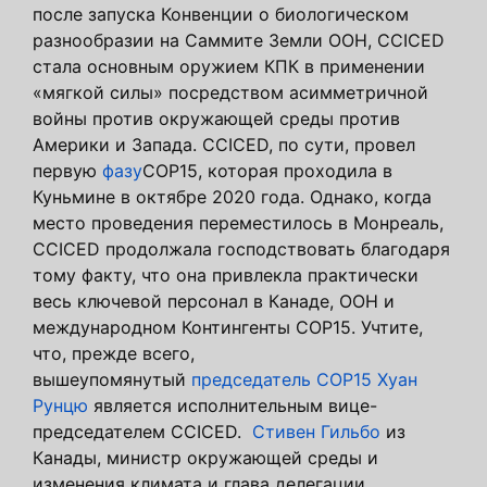
после запуска Конвенции о биологическом
разнообразии на Саммите Земли ООН, CCICED
стала основным оружием КПК в применении
«мягкой силы» посредством асимметричной
войны против окружающей среды против
Америки и Запада. CCICED, по сути, провел
первую
фазу
COP15, которая проходила в
Куньмине в октябре 2020 года. Однако, когда
место проведения переместилось в Монреаль,
CCICED продолжала господствовать благодаря
тому факту, что она привлекла практически
весь ключевой персонал в Канаде, ООН и
международном Контингенты COP15. Учтите,
что, прежде всего,
вышеупомянутый
председатель COP15 Хуан
Рунцю
является исполнительным вице-
председателем CCICED.
Стивен Гильбо
из
Канады, министр окружающей среды и
изменения климата и глава делегации