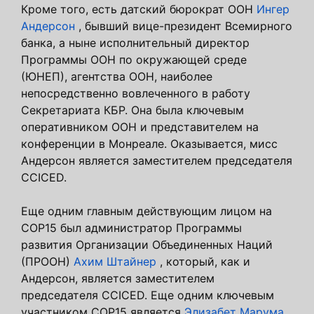
Кроме того, есть датский бюрократ ООН
Ингер
Андерсон
, бывший вице-президент Всемирного
банка, а ныне исполнительный директор
Программы ООН по окружающей среде
(ЮНЕП), агентства ООН, наиболее
непосредственно вовлеченного в работу
Секретариата КБР. Она была ключевым
оперативником ООН и представителем на
конференции в Монреале. Оказывается, мисс
Андерсон является заместителем председателя
CCICED.
Еще одним главным действующим лицом на
COP15 был администратор Программы
развития Организации Объединенных Наций
(ПРООН)
Ахим Штайнер
, который, как и
Андерсон, является заместителем
председателя CCICED. Еще одним ключевым
участником COP15 является
Элизабет Марума