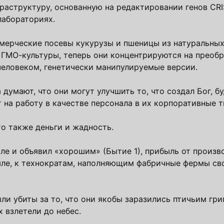
раструктуру, основанную на редактировании генов CRI
лабораториях.
мерческие посевы кукурузы и пшеницы из натуральных
 ГМО-культуры, теперь они концентрируются на преоб
человеком, генетически манипулируемые версии.
думают, что они могут улучшить то, что создал Бог, бу
 на работу в качестве персонала в их корпоративные т
о также деньги и жадность.
мле и объявил «хорошим» (Бытие 1), прибыль от произ
мле, к технократам, наполняющим фабричные фермы с
ли убиты за то, что они якобы заразились птичьим гри
х взлетели до небес.