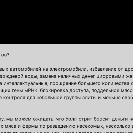
тов?
овых автомобилей на электромобили, избавление от др
 дождевой воды, замена наличных денег цифровыми ж
на интеллектуальные, поощрение большего количества
ющих гены мРНК, блокировка доступа, поддельное мясо
ше контроля для небольшой группы элиты и меньше своб
пу, мы можем ожидать, что Уолл-стрит бросит деньги н
х мяса и фермы по разведению насекомых, несколько 
делают ставку на то, что когда настоящее мясо стане