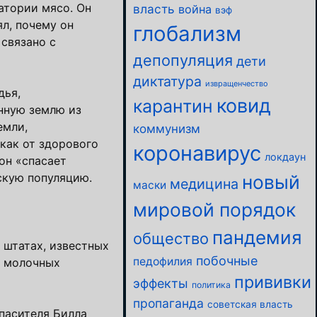
атории мясо. Он
власть
война
вэф
л, почему он
глобализм
связано с
депопуляция
дети
диктатура
извращенчество
дья,
ковид
карантин
енную землю из
емли,
коммунизм
как от здорового
коронавирус
локдаун
 он «спасает
новый
скую популяцию.
медицина
маски
мировой порядок
пандемия
общество
 штатах, известных
побочные
педофилия
м молочных
прививки
эффекты
политика
пропаганда
советская власть
спасителя Билла