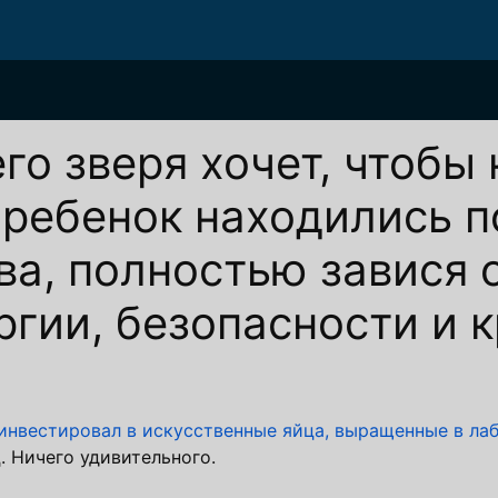
го зверя хочет, чтобы
ребенок находились п
а, полностью завися о
ргии, безопасности и 
инвестировал в искусственные яйца, выращенные в ла
. Ничего удивительного.