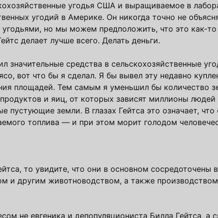
скохозяйственные угодья США и выращиваемое в лабор
енных угодий в Америке. Он никогда точно не объясня
угодьями, но мы можем предположить, что это как-то 
Гейтс делает лучше всего. Делать деньги.
жил значительные средства в сельскохозяйственные уго
о, вот что бы я сделал. Я бы вывел эту недавно купл
ия площадей. Тем самым я уменьшил бы количество з
продуктов и яиц, от которых зависят миллионы людей 
е пустующие земли. В глазах Гейтса это означает, что
аемого топлива — и при этом морит голодом человече
йтса, то увидите, что они в основном сосредоточены в
вом и другим животноводством, а также производство
есом не евгеника и депопуляциониста Билла Гейтса, а 