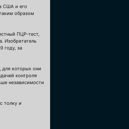
а США и его
 таким образом
вестный ПЦР-тест,
а. Изобретатель
 году, за
, для которых они
едачей контроля
ньше независимости
с толку и