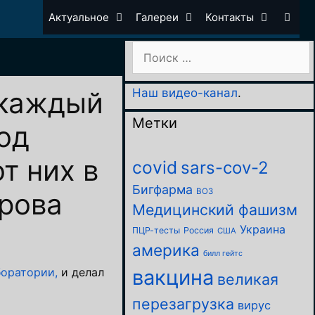
Актуальное
Галереи
Контакты
Поиск:
 каждый
Наш видео-канал
.
Метки
од
т них в
covid
sars-cov-2
Бигфарма
ВОЗ
крова
Медицинский фашизм
Украина
ПЦР-тесты
Россия
США
америка
билл гейтс
вакцина
боратории,
и делал
великая
перезагрузка
вирус