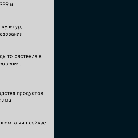
SPR и
 культур,
разовании
дь то растения в
ворения.
водства продуктов
воими
ппом, а яиц сейчас