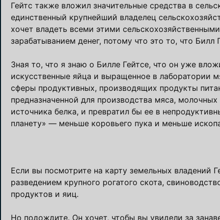
Гейтс также вложил значительные средства в сель
единственный крупнейший владелец сельскохозяйств
хочет владеть всеми этими сельскохозяйственными 
зарабатыванием денег, потому что это то, что Билл 
Зная то, что я знаю о Билле Гейтсе, что он уже вло
искусственные яйца и выращенное в лаборатории мяс
сферы продуктивных, производящих продукты питан
предназначенной для производства мяса, молочных 
источника белка, и превратил бы ее в непродуктивны
планету» — меньше коровьего пука и меньше ископ
Если вы посмотрите на карту земельных владений Ге
разведением крупного рогатого скота, свиноводст
продуктов и яиц.
Но подождите. Он хочет, чтобы вы увидели за занав