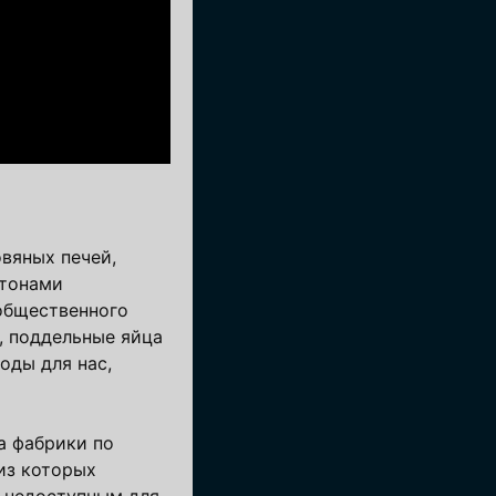
овяных печей,
етонами
 общественного
, поддельные яйца
оды для нас,
а фабрики по
из которых
т недоступным для