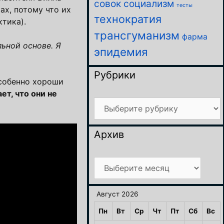
совок
социализм
тесты
ах, потому что их
технократия
тика).
трансгуманизм
фарма
ьной основе. Я
эпидемия
Рубрики
особенно хороши
ет, что они не
Рубрики
Архив
Архив
Август 2026
Пн
Вт
Ср
Чт
Пт
Сб
Вс