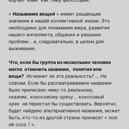
изучал
язык
как тему философии.
«
Называние вещей
» имеет решающее
значение в нашей коллективной жизни. Это
необходимо для понимания мира, развития
нашего интеллекта, общения и решения
проблем… и, следовательно, в целом для
выживания.
Что, если бы группа из нескольких человек
могла
отменить название,
понятия или
вещи?
Исчезнет ли эта реальность? … Не
совсем. Если бы рассматриваемое название
было приписано чему-то реальному,
скажем,
кокосовому ореху
,
кокосовый
орех
не перестал бы существовать. Вероятно,
будет найдено альтернативное название, может
быть, кто-то из другой страны принесет «
noix
de coco
1
».