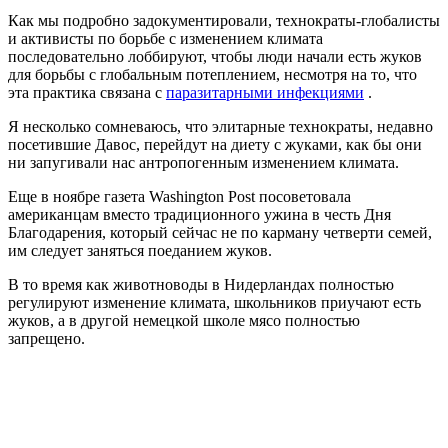
Как мы подробно задокументировали, технократы-глобалисты
и активисты по борьбе с изменением климата
последовательно лоббируют, чтобы люди начали есть жуков
для борьбы с глобальным потеплением, несмотря на то, что
эта практика связана с
паразитарными инфекциями
.
Я несколько сомневаюсь, что элитарные технократы, недавно
посетившие Давос, перейдут на диету с жуками, как бы они
ни запугивали нас антропогенным изменением климата.
Еще в ноябре газета Washington Post посоветовала
американцам вместо традиционного ужина в честь Дня
Благодарения, который сейчас не по карману четверти семей,
им следует заняться поеданием жуков.
В то время как животноводы в Нидерландах полностью
регулируют изменение климата, школьников приучают есть
жуков, а в другой немецкой школе мясо полностью
запрещено.