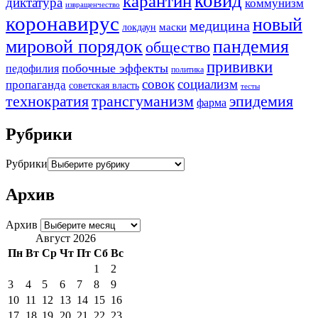
ковид
карантин
диктатура
коммунизм
извращенчество
коронавирус
новый
медицина
маски
локдаун
мировой порядок
пандемия
общество
прививки
побочные эффекты
педофилия
политика
совок
социализм
пропаганда
советская власть
тесты
трансгуманизм
эпидемия
технократия
фарма
Рубрики
Рубрики
Архив
Архив
Август 2026
Пн
Вт
Ср
Чт
Пт
Сб
Вс
1
2
3
4
5
6
7
8
9
10
11
12
13
14
15
16
17
18
19
20
21
22
23