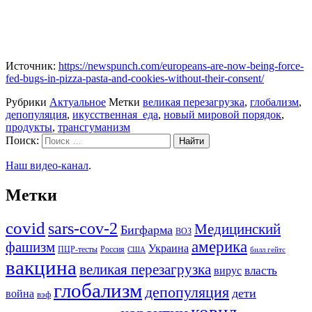
Источник:
https://newspunch.com/europeans-are-now-being-force-
fed-bugs-in-pizza-pasta-and-cookies-without-their-consent/
Рубрики
Актуальное
Метки
великая перезагрузка
,
глобализм
,
депопуляция
,
икусственная_еда
,
новый мировой порядок
,
продукты
,
трансгуманизм
Поиск:
Наш видео-канал
.
Метки
covid
sars-cov-2
Медицинский
Бигфарма
ВОЗ
америка
фашизм
Украина
ПЦР-тесты
Россия
США
билл гейтс
вакцина
великая перезагрузка
вирус
власть
глобализм
депопуляция
дети
война
вэф