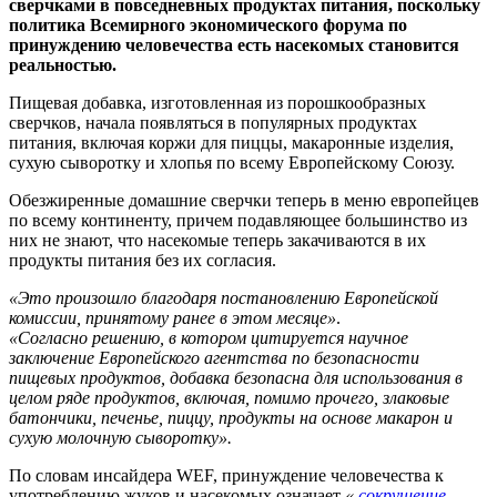
сверчками в повседневных продуктах питания, поскольку
политика Всемирного экономического форума по
принуждению человечества есть насекомых становится
реальностью.
Пищевая добавка, изготовленная из порошкообразных
сверчков, начала появляться в популярных продуктах
питания, включая коржи для пиццы, макаронные изделия,
сухую сыворотку и хлопья по всему Европейскому Союзу.
Обезжиренные домашние сверчки теперь в меню европейцев
по всему континенту, причем подавляющее большинство из
них не знают, что насекомые теперь закачиваются в их
продукты питания без их согласия.
«Это произошло благодаря постановлению Европейской
комиссии, принятому ранее в этом месяце»
.
«Согласно решению, в котором цитируется научное
заключение Европейского агентства по безопасности
пищевых продуктов, добавка безопасна для использования в
целом ряде продуктов, включая, помимо прочего, злаковые
батончики, печенье, пиццу, продукты на основе макарон и
сухую молочную сыворотку».
По словам инсайдера WEF, принуждение человечества к
употреблению жуков и насекомых означает
«
сокрушение