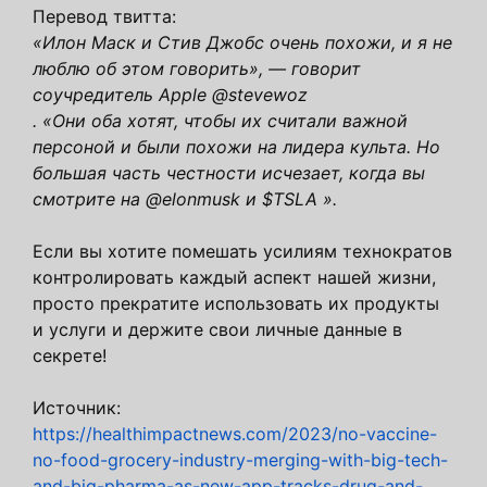
Перевод твитта:
«Илон Маск и Стив Джобс очень похожи, и я не
люблю об этом говорить», — говорит
соучредитель Apple @stevewoz
. «Они оба хотят, чтобы их считали важной
персоной и были похожи на лидера культа. Но
большая часть честности исчезает, когда вы
смотрите на @elonmusk и $TSLA ».
Если вы хотите помешать усилиям технократов
контролировать каждый аспект нашей жизни,
просто прекратите использовать их продукты
и услуги и держите свои личные данные в
секрете!
Источник:
https://healthimpactnews.com/2023/no-vaccine-
no-food-grocery-industry-merging-with-big-tech-
and-big-pharma-as-new-app-tracks-drug-and-