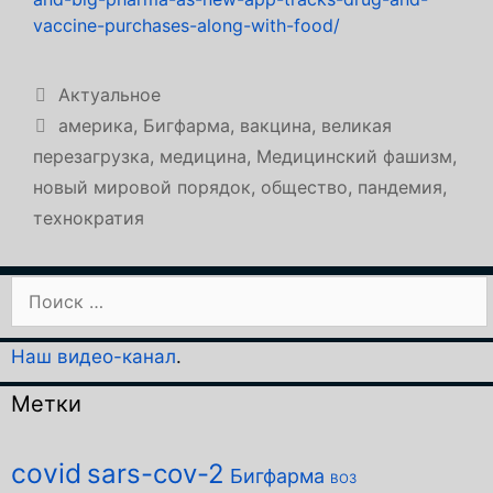
vaccine-purchases-along-with-food/
Рубрики
Актуальное
Метки
америка
,
Бигфарма
,
вакцина
,
великая
перезагрузка
,
медицина
,
Медицинский фашизм
,
новый мировой порядок
,
общество
,
пандемия
,
технократия
Поиск:
Наш видео-канал
.
Метки
covid
sars-cov-2
Бигфарма
ВОЗ