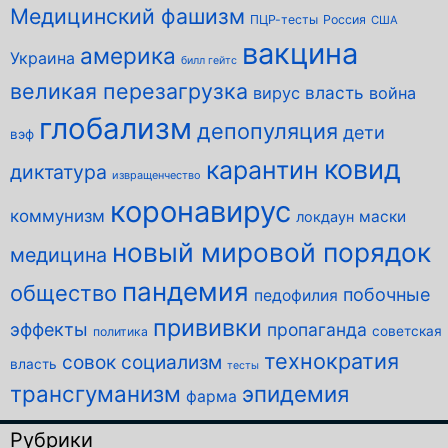
Медицинский фашизм
ПЦР-тесты
Россия
США
вакцина
америка
Украина
билл гейтс
великая перезагрузка
власть
вирус
война
глобализм
депопуляция
дети
вэф
ковид
карантин
диктатура
извращенчество
коронавирус
коммунизм
маски
локдаун
новый мировой порядок
медицина
пандемия
общество
побочные
педофилия
прививки
эффекты
пропаганда
советская
политика
технократия
совок
социализм
власть
тесты
трансгуманизм
эпидемия
фарма
Рубрики