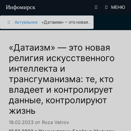
Перейти
Инфомирск
МЕНЮ
к
содержимому
/
Актуальное
/
«Датаизм» — это новая...
«Датаизм» — это новая
религия искусственного
интеллекта и
трансгуманизма: те, кто
владеет и контролирует
данные, контролируют
жизнь
18.02.2023
от
Roza Vetrov