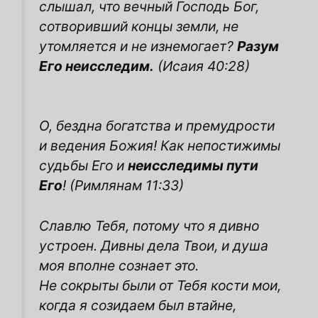
слышал, что вечный Господь Бог,
сотворивший концы земли, не
утомляется и не изнемогает?
Разум
Его неисследим.
(Исаия 40:28)
О, бездна богатства и премудрости
и ведения Божия! Как непостижимы
судьбы Его и
неисследимы пути
Его
!
(Римлянам 11:33)
Славлю Тебя, потому что я дивно
устроен. Дивны дела Твои, и душа
моя вполне сознает это.
Не сокрыты были от Тебя кости мои,
когда я созидаем был втайне,