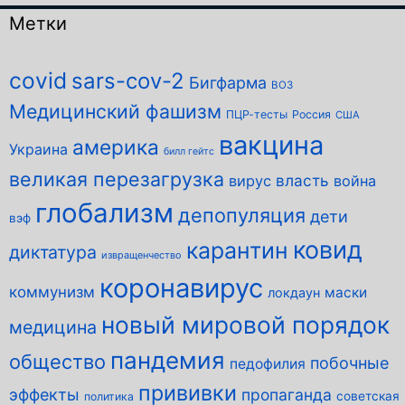
Метки
covid
sars-cov-2
Бигфарма
ВОЗ
Медицинский фашизм
ПЦР-тесты
Россия
США
вакцина
америка
Украина
билл гейтс
великая перезагрузка
власть
вирус
война
глобализм
депопуляция
дети
вэф
ковид
карантин
диктатура
извращенчество
коронавирус
коммунизм
маски
локдаун
новый мировой порядок
медицина
пандемия
общество
побочные
педофилия
прививки
эффекты
пропаганда
советская
политика