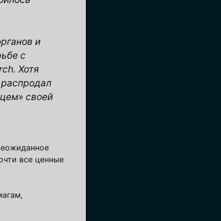
органов и
ьбе с
ch. Хотя
к распродал
дцем» своей
 неожиданное
очти все ценные
магам,