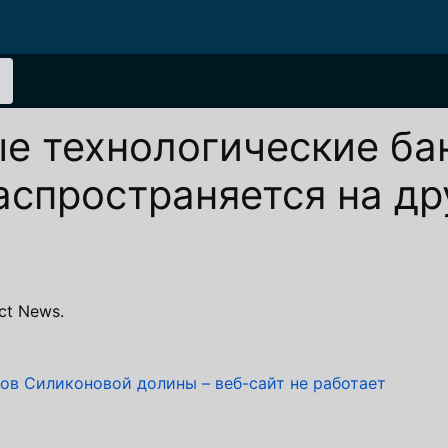
 технологические ба
аспространяется на др
ct News.
ков Силиконовой долины – веб-сайт не работает