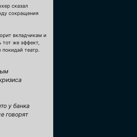
ккер сказал
оду сокращения
ворит вкладчикам и
ь тот же эффект,
е покидай театр.
ным
кризиса
то у банка
е говорят