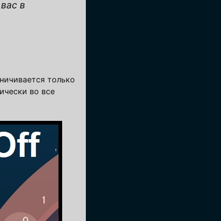
вас в
аничивается только
ически во все