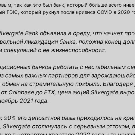
ервым, так как это был банк, который больше всего инв
й FDIC, который рухнул после кризиса COVID в 2020 г
lvergate Bank объявила в среду, что начнет пр
вольной ликвидации банка, положив конец дол
 спекуляций о ее жизнеспособности.
диционных банков работать с нестабильным с
н из самых важных партнеров для зарождающейс
 обмен на стремительную прибыль. Благодаря 
 Coinbase до FTX, цена акций Silvergate выро
ноябрь 2021 года.
ю: 90% его депозитной базы приходилось на кр
Silvergate столкнулась с серьезным оттоком, 
ько в четвертом квартале 2022 года, что усуг