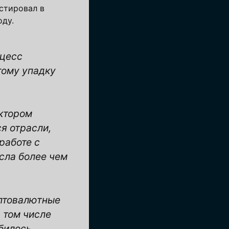
естировал в
оду.
оцесс
гому упадку
ектором
я отрасли,
работе с
сла более чем
иптовалютные
в том числе
убилось