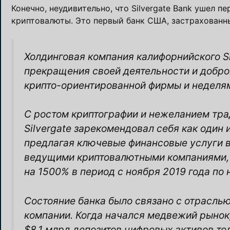
Конечно, неудивительно, что Silvergate Bank ушел п
криптовалюты. Это первый банк США, застрахованны
Холдинговая компания калифорнийского Si
прекращения своей деятельности и добро
крипто-ориентированной фирмы и неделям
С ростом криптографии и нежеланием тра
Silvergate зарекомендовал себя как оди
предлагая ключевые финансовые услуги в
ведущими криптовалютными компаниями, от
на 1500% в период с ноября 2019 года по 
Состояние банка было связано с отрасль
компании. Когда начался медвежий рынок, 
$8,1 млрд депозитов цифровых активов тол