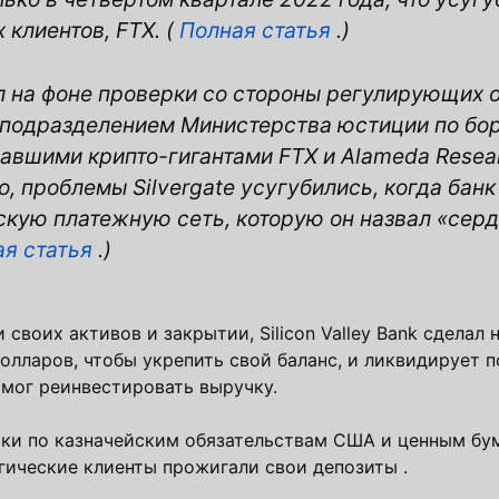
 клиентов, FTX. (
Полная статья
.)
ул на фоне проверки со стороны регулирующих 
 подразделением Министерства юстиции по бор
авшими крипто-гигантами FTX и Alameda Resear
, проблемы Silvergate усугубились, когда бан
скую платежную сеть, которую он назвал «сер
я статья
.)
и своих активов и закрытии, Silicon Valley Bank сделал
олларов, чтобы укрепить свой баланс, и ликвидирует п
 мог реинвестировать выручку.
ки по казначейским обязательствам США и ценным бу
огические клиенты прожигали свои депозиты .