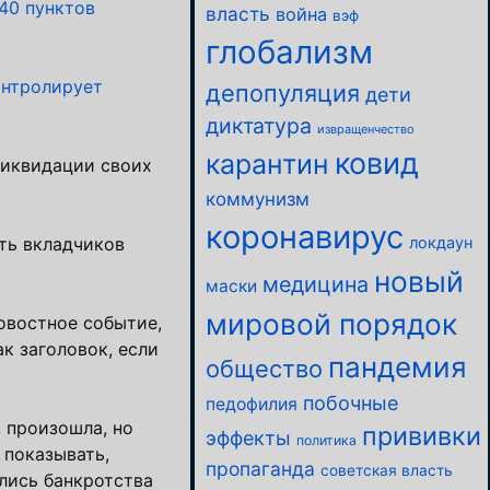
40 пунктов
власть
война
вэф
глобализм
онтролирует
депопуляция
дети
диктатура
извращенчество
ковид
карантин
 ликвидации своих
коммунизм
коронавирус
ть вкладчиков
локдаун
новый
медицина
маски
мировой порядок
овостное событие,
к заголовок, если
пандемия
общество
побочные
педофилия
, произошла, но
прививки
эффекты
политика
 показывать,
пропаганда
советская власть
ались банкротства