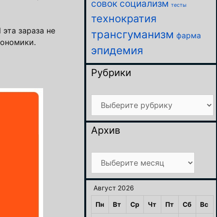
совок
социализм
тесты
технократия
 эта зараза не
трансгуманизм
фарма
кономики.
эпидемия
Рубрики
Рубрики
Архив
Архив
Август 2026
Пн
Вт
Ср
Чт
Пт
Сб
Вс