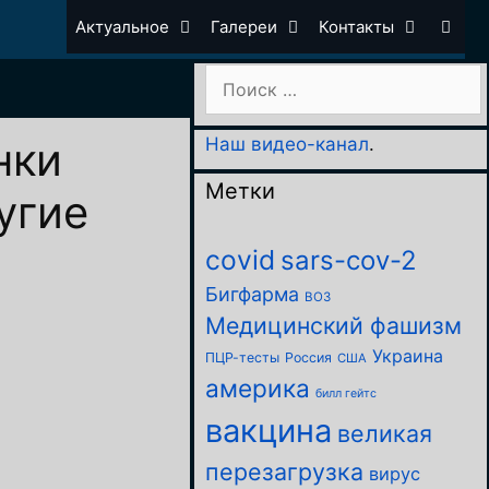
Актуальное
Галереи
Контакты
Поиск:
нки
Наш видео-канал
.
Метки
угие
covid
sars-cov-2
Бигфарма
ВОЗ
Медицинский фашизм
Украина
ПЦР-тесты
Россия
США
америка
билл гейтс
вакцина
великая
перезагрузка
вирус