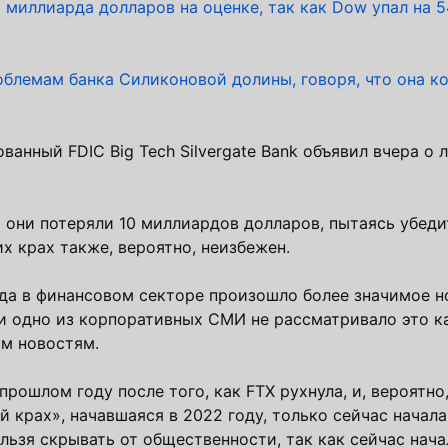
миллиарда долларов на оценке, так как Dow упал на 5
блемам банка Силиконовой долины, говоря, что она к
ванный FDIC Big Tech Silvergate Bank объявил вчера о
 они потеряли 10 миллиардов долларов, пытаясь убеди
их крах также, вероятно, неизбежен.
ода в финансовом секторе произошло более значимое н
ни одно из корпоративных СМИ не рассматривало это ка
ым новостям.
рошлом году после того, как FTX рухнула, и, вероятно
 крах», начавшаяся в 2022 году, только сейчас начала
льзя скрывать от общественности, так как сейчас нач