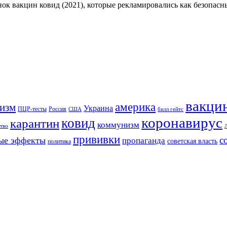
нок вакцин ковид (2021), которые рекламировались как безопас
вакци
америка
изм
Украина
ПЦР-тесты
Россия
США
билл гейтс
коронавирус
ковид
карантин
коммунизм
тво
прививки
с
ые эффекты
пропаганда
советская власть
политика