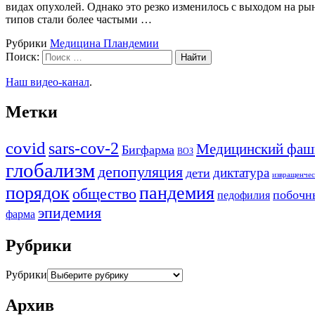
видах опухолей. Однако это резко изменилось с выходом на ры
типов стали более частыми …
Рубрики
Медицина Пландемии
Поиск:
Наш видео-канал
.
Метки
covid
sars-cov-2
Медицинский фаш
Бигфарма
ВОЗ
глобализм
депопуляция
диктатура
дети
извращенчес
порядок
пандемия
общество
побочн
педофилия
эпидемия
фарма
Рубрики
Рубрики
Архив