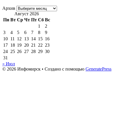
Архив
Август 2026
Пн
Вт
Ср
Чт
Пт
Сб
Вс
1
2
3
4
5
6
7
8
9
10
11
12
13
14
15
16
17
18
19
20
21
22
23
24
25
26
27
28
29
30
31
« Июл
© 2026 Инфомирск
• Создано с помощью
GeneratePress
Актуальное
Актуальное
Медицина Пландемии
Совок
Украина, война
Галереи
Галерея Коронавирус
Галерея Актуальное
Галерея Совок
Контакты