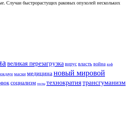
ные. Случаи быстрорастущих раковых опухолей нескольких
на
великая перезагрузка
вирус
власть
война
вэф
новый мировой
медицина
маски
локдаун
трансгуманизм
технократия
овок
социализм
тесты