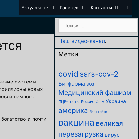
Актуальное
Галереи
Контакты
Поиск:
ется
Наш видео-канал
.
Метки
covid
sars-cov-2
днение системы
Бигфарма
ВОЗ
 триллионы новых
Медицинский фашизм
росла намного
Украина
ПЦР-тесты
Россия
США
америка
билл гейтс
 богатство и почти
вакцина
великая
перезагрузка
вирус