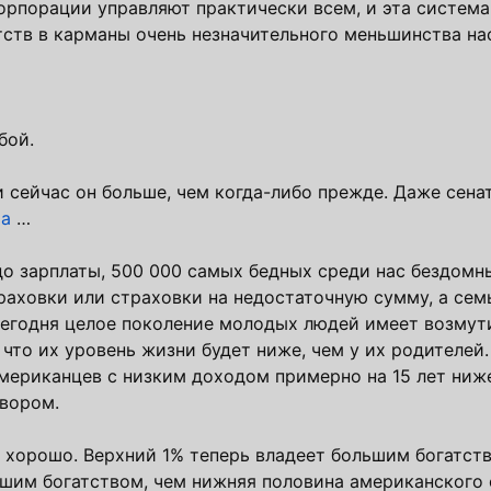
орпорации управляют практически всем, и эта систем
ств в карманы очень незначительного меньшинства на
бой.
 сейчас он больше, чем когда-либо прежде. Даже сен
ма
…
до зарплаты, 500 000 самых бедных среди нас бездомн
аховки или страховки на недостаточную сумму, а семь
 Сегодня целое поколение молодых людей имеет возму
что их уровень жизни будет ниже, чем у их родителей.
мериканцев с низким доходом примерно на 15 лет ниже
овором.
 хорошо. Верхний 1% теперь владеет большим богатст
ьшим богатством, чем нижняя половина американского