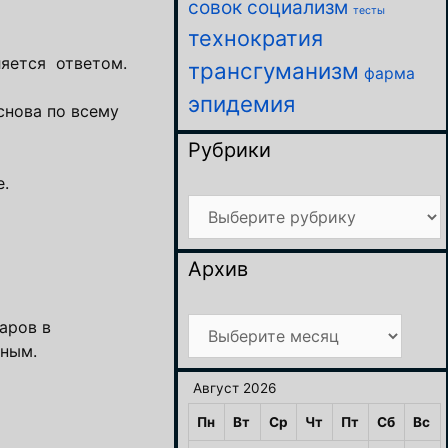
совок
социализм
тесты
технократия
яется ответом.
трансгуманизм
фарма
эпидемия
снова по всему
Рубрики
е.
Рубрики
Архив
Архив
аров в
дным.
Август 2026
Пн
Вт
Ср
Чт
Пт
Сб
Вс