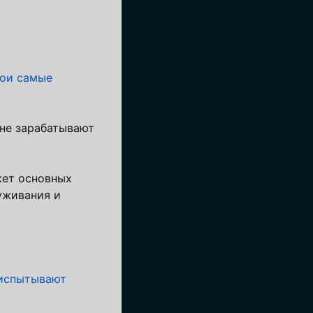
вои самые
 не зарабатывают
.
жет основных
уживания и
испытывают