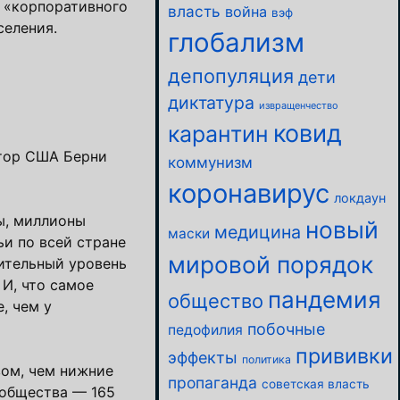
а «корпоративного
власть
война
вэф
селения.
глобализм
депопуляция
дети
диктатура
извращенчество
ковид
карантин
атор США Берни
коммунизм
коронавирус
локдаун
ы, миллионы
новый
медицина
маски
и по всей стране
мировой порядок
тительный уровень
 И, что самое
пандемия
общество
, чем у
побочные
педофилия
прививки
эффекты
политика
вом, чем нижние
пропаганда
советская власть
 общества — 165