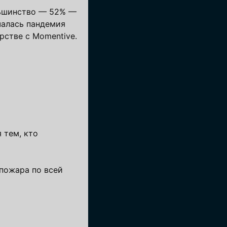
льшинство — 52% —
чалась пандемия
рстве с Momentive.
 тем, кто
пожара по всей