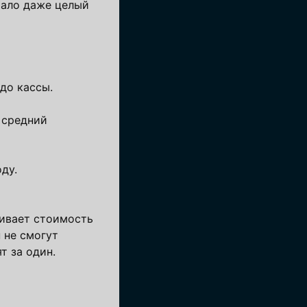
чало даже целый
 до кассы.
средний
ду.
нивает стоимость
 не смогут
т за один.