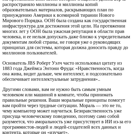
распространяло миллионы и миллионы копий
образовательных материалов, раскрывающих план по
принуждению Америки к всемирной тирании Нового
Мирового Порядка. ООН была создана как государственная
инфраструктура для достижения этой цели. На протяжении
многих лет у ООН была ужасная репутация в области прав
человека, и ее нельзя допускать даже близко к учредительным
документам любой страны, не говоря уже о руководящих
принципах для системы, которая должна доносить правду до
миллионов пользователей.
Основатель JBS Роберт Уэлч часто использовал цитату из
1883 года Джеймса Энтони Фруда: «Нравственность, когда
она жива, видит дальше, чем интеллект, и подсознательно
обеспечивает интеллектуальные затруднения»..
Другими словами, вам не нужно быть самым умным
человеком или машиной в комнате, чтобы принимать
правильные решения. Ваши моральные принципы помогут
вам пройти через трудные ситуации. Мораль — это не то,
чему компьютер может научиться. Безнравственность уже
присуща человеческому поведению, поэтому само собой
разумеется, что аморальность уже присутствует в ИИ из-за его
программистов-людей и людей-создателей всех данных и
контента, которые он «изучает».