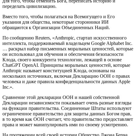
для того, чтобы отменить Бога, переписать историю и
переделать цивилизацию.
Вместо того, чтобы полагаться на Всемогущего и Его
указания для общества, некоторые сторонники ИИ
обращаются к Организации Объединенных Наций.
По сообщению Reuters, «Anthropic, стартап искусственного
интеллекта, поддерживаемый владельцем Google Alphabet Inc.
… раскрыл набор письменных моральных ценностей, которые
он использовал для обучения и обеспечения безопасности
Клода, своего конкурента технологии, лежащей в основе
ChatGPT OpenAI. Принципы моральных ценностей, которые
Anthropic называет конституцией Клода, основаны на
нескольких источниках, включая Декларацию ООН о правах
человека и даже правила конфиденциальности данных Apple
Inc.».
Сравнение этой декларации ООН и нашей собственной
Декларации независимости показывает очень разные взгляды
на функции правительства. Соединенные Штаты используют
ограниченное правительство для защиты данных Богом прав,
в то время как ООН считает, что правительство предоставляет
права и может манипулировать ими по своему усмотрению.
На протяжении всей своей истории Общество Джона Берча