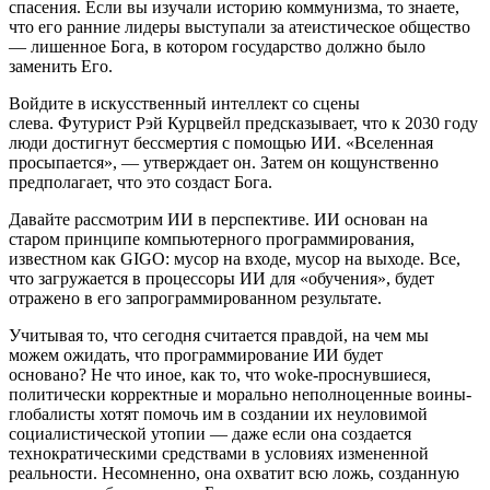
спасения. Если вы изучали историю коммунизма, то знаете,
что его ранние лидеры выступали за атеистическое общество
— лишенное Бога, в котором государство должно было
заменить Его.
Войдите в искусственный интеллект со сцены
слева. Футурист Рэй Курцвейл предсказывает, что к 2030 году
люди достигнут бессмертия с помощью ИИ. «Вселенная
просыпается», — утверждает он. Затем он кощунственно
предполагает, что это создаст Бога.
Давайте рассмотрим ИИ в перспективе. ИИ основан на
старом принципе компьютерного программирования,
известном как GIGO: мусор на входе, мусор на выходе. Все,
что загружается в процессоры ИИ для «обучения», будет
отражено в его запрограммированном результате.
Учитывая то, что сегодня считается правдой, на чем мы
можем ожидать, что программирование ИИ будет
основано? Не что иное, как то, что woke-проснувшиеся,
политически корректные и морально неполноценные воины-
глобалисты хотят помочь им в создании их неуловимой
социалистической утопии — даже если она создается
технократическими средствами в условиях измененной
реальности. Несомненно, она охватит всю ложь, созданную