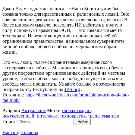
Джон Адамс однажды написал: «Наша Конституция была
создана только для нравственных и религиозных людей. Оно
совершенно неадекватно правительству любого другого». В
более широком смысле, позволить ИИ работать в полную
силу, используя параметры ООН, — это сбывшаяся мечта
технократа. Исчезнет концепция отцов-основателей об
ограниченном правительстве, национальном суверенитете,
личной свободе, общей свободе и американском образе
жизни.
Это мы, люди, являемся хранителями американского
эксперимента свободы. Мы должны защищать его, обучая
других посредством организованных действий на местном
уровне, чтобы свободы могли свободно осуществляться и
свобода могла процветать. Узнайте больше о возможностях
исправить эту Республику на
JBS.org
.
Источник:
https://thenewamerican.com/print/taking-action-ai-and-
the-truth/
Рубрики
Актуальное
Метки
глобализм
,
ии
,
искусственный_интеллект
,
технократия
,
трансгуманизм
Поиск:
Наш видео-канал
.