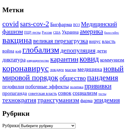
Метки
covid
sars-cov-2
Медицинский
Бигфарма
ВОЗ
америка
фашизм
Украина
ПЦР-тесты
Россия
США
билл гейтс
вакцина
великая перезагрузка
вирус
власть
глобализм
депопуляция
дети
война
вэф
ковид
карантин
диктатура
коммунизм
извращенчество
коронавирус
новый
медицина
маски
локдаун
мировой порядок
пандемия
общество
прививки
побочные эффекты
педофилия
политика
совок
социализм
пропаганда
советская власть
тесты
трансгуманизм
эпидемия
технократия
фарма
Рубрики
Рубрики