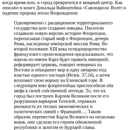
когда время шло, и город превратился в мощный центр. Как
описано в книге Дональда Вайнштейна «Савонарола: Взлет и
падение пророка эпохи Возрождения:
Одновременно с расширением территориального
государства шло создание имиджа. Писатели
создавали новую версию истории Флоренции,
переписывая старый миф о Флоренции, дочери
Рима, наследнице имперской миссии Рима. Во
второй половине XIII века псевдопророчество
французского происхождения предсказывало, что
король по имени Карл будет править империей,
реформирует церковь, покорит неверных на
Востоке и объединит мир в одну овчарню под
властью единого пастыря (Иезек. 37.24), а затем
возложит свою корону на Елеонской горе. В
следующем веке флорентийцы приспособили оба
мифа к своей собственной легенде. То, что их
город был построен Карлом Великим после его
разрушения варваром Тотилой, отражало
реальность их тесных экономических и
политических связей с Францией…. Таким
образом, переместив Карла Великого на несколько
веков, они сделали его героем обновленной
республики и залогом ее будущей славы.