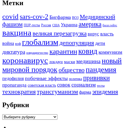
Метки
covid
sars-cov-2
Медицинский
Бигфарма
ВОЗ
америка
фашизм
Украина
ПЦР-тесты
Россия
США
билл гейтс
вакцина
великая перезагрузка
вирус
власть
глобализм
депопуляция
дети
война
вэф
ковид
карантин
диктатура
коммунизм
извращенчество
коронавирус
новый
медицина
маски
локдаун
мировой порядок
пандемия
общество
прививки
побочные эффекты
педофилия
политика
совок
социализм
пропаганда
советская власть
тесты
трансгуманизм
эпидемия
технократия
фарма
Рубрики
Рубрики