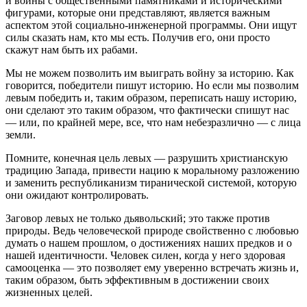
и войны с общественными памятниками и историческими
фигурами, которые они представляют, является важным
аспектом этой социально-инженерной программы. Они ищут
силы сказать нам, кто мы есть. Получив его, они просто
скажут нам быть их рабами.
Мы не можем позволить им выиграть войну за историю. Как
говорится, победители пишут историю. Но если мы позволим
левым победить и, таким образом, переписать нашу историю,
они сделают это таким образом, что фактически спишут нас
— или, по крайней мере, все, что нам небезразлично — с лица
земли.
Помните, конечная цель левых — разрушить христианскую
традицию Запада, привести нацию к моральному разложению
и заменить республиканизм тиранической системой, которую
они ожидают контролировать.
Заговор левых не только дьявольский; это также против
природы. Ведь человеческой природе свойственно с любовью
думать о нашем прошлом, о достижениях наших предков и о
нашей идентичности. Человек силен, когда у него здоровая
самооценка — это позволяет ему уверенно встречать жизнь и,
таким образом, быть эффективным в достижении своих
жизненных целей.