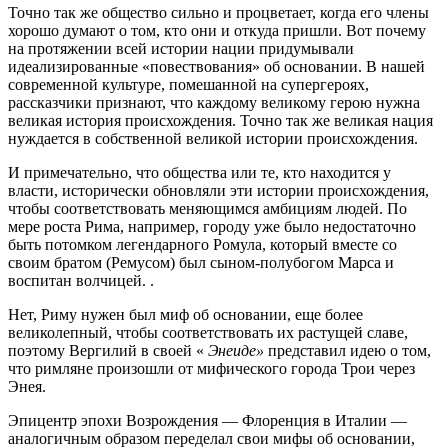
Точно так же общество сильно и процветает, когда его члены
хорошо думают о том, кто они и откуда пришли. Вот почему
на протяжении всей истории нации придумывали
идеализированные «повествования» об основании. В нашей
современной культуре, помешанной на супергероях,
рассказчики признают, что каждому великому герою нужна
великая история происхождения. Точно так же великая нация
нуждается в собственной великой истории происхождения.
И примечательно, что общества или те, кто находится у
власти, исторически обновляли эти истории происхождения,
чтобы соответствовать меняющимся амбициям людей. По
мере роста Рима, например, городу уже было недостаточно
быть потомком легендарного Ромула, который вместе со
своим братом (Ремусом) был сыном-полубогом Марса и
воспитан волчицей. .
Нет, Риму нужен был миф об основании, еще более
великолепный, чтобы соответствовать их растущей славе,
поэтому Вергилий в своей «
Энеиде»
представил идею о том,
что римляне произошли от мифического города Трои через
Энея.
Эпицентр эпохи Возрождения — Флоренция в Италии —
аналогичным образом переделал свои мифы об основании,