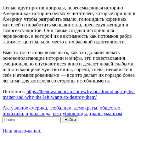
Левые идут против природы, переосмысливая историю
Америки как историю белых угнетателей, которые пришли в
Америку, чтобы разграбить землю, геноцидить коренных
жителей и поработить меньшинства, преследуя женщин и
гомосексуалистов. Они также создали историю для
чернокожих, в которой их виктимность как потомков рабов
занимает центральное место в их расовой идентичности.
Вместо того чтобы возвышать, как это должны делать
основополагающие истории и мифы, эти повествования
эмоционально опускают всех вниз и делают людей слабыми,
испытывающими чувство вины, горечи, гнева, ненависти к
себе и атомизированными — все это делает их гораздо более
легкими для контроля со стороны истеблишмента.
Источник:
https://thenewamerican.com/why-our-founding-myths-
matter-and-why-the-left-wants-to-destroy-them/
Рубрики
Метки
Актуальное
америка
,
глобализм
,
демократы
,
общество
,
политика
,
пропаганда
,
республиканцы
,
трансгуманизм
Поиск:
Наш видео-канал
.