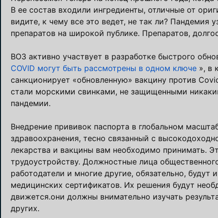
В ее состав входили ингредиенты, отличные от ори
видите, к чему все это ведет, не так ли? Пандеми
препаратов на широкой публике. Препаратов, долго
ВОЗ активно участвует в разработке быстрого обновл
COVID могут быть рассмотрены в одном ключе
», в 
санкционирует «обновленную» вакцину против Covi
стали морскими свинками, не защищенными никаки
пандемии.
Внедрение прививок паспорта в глобальном масшта
здравоохранения, тесно связанный с высокодоходн
лекарства и вакцины вам необходимо принимать. Эт
трудоустройству. Должностные лица общественного
работодатели и многие другие, обязательно, будут
медицинских сертификатов. Их решения будут необду
движется.они должны внимательно изучать результа
других.