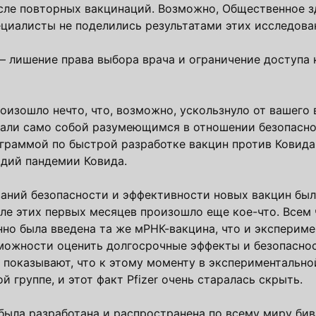
сле повторных вакцинаций. Возможно, Общественное з
циалисты не поделились результатами этих исследова
 — лишение права выбора врача и ограничение доступа
изошло нечто, что, возможно, ускользнуло от вашего 
итали само собой разумеющимся в отношении безопасн
граммой по быстрой разработке вакцин против Ковида
адий пандемии Ковида.
аний безопасности и эффективности новых вакцин бы
сле этих первых месяцев произошло еще кое-что. Всем
но была введена та же мРНК-вакцина, что и экспериме
озможности оценить долгосрочные эффекты и безопасно
, показывают, что к этому моменту в экспериментально
 группе, и этот факт Pfizer очень старалась скрыть.
 была разработана и распространена по всему миру бив