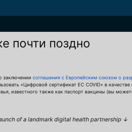
же почти поздно
 о заключении
соглашения с Европейским союзом о раз
ользовать «Цифровой сертификат ЕС COVID» в качестве
вья, известного также как паспорт вакцины (вы может
unch of a landmark digital health partnership ↓