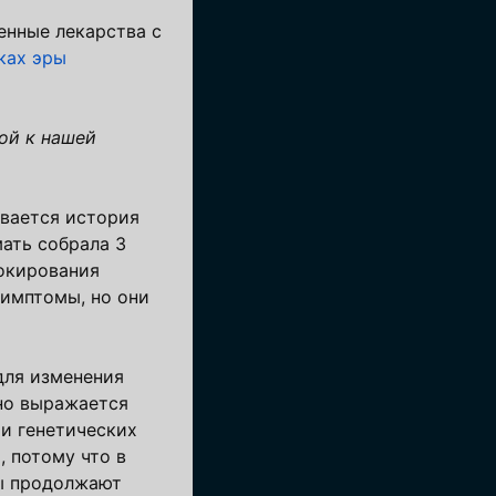
енные лекарства с
ках эры
ой к нашей
ывается история
мать собрала 3
локирования
симптомы, но они
для изменения
тно выражается
и генетических
 потому что в
ты продолжают