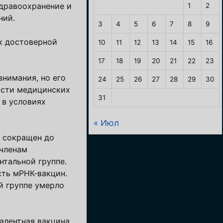
дравоохранение и
1
2
ний.
3
4
5
6
7
8
9
 к достоверной
10
11
12
13
14
15
16
17
18
19
20
21
22
23
внимания, но его
24
25
26
27
28
29
30
ости медицинских
31
 в условиях
« Июл
л сокращен до
 членам
нтальной группе.
сть мРНК-вакцин.
й группе умерло
алентная вакцина.