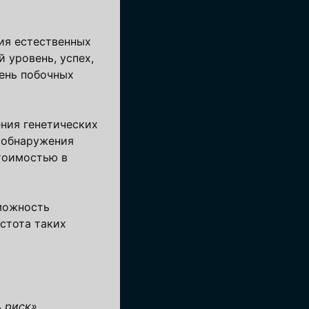
ия естественных
 уровень, успех,
вень побочных
ения генетических
 обнаружения
стоимостью в
можность
стота таких
 риск».