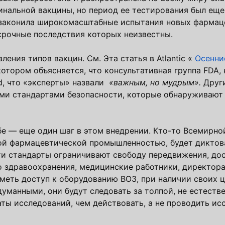
гинальной вакцины, но период ее тестирования был еще
я узаконила широкомасштабные испытания новых фарма
срочные последствия которых неизвестны.
ения типов вакцин. См. Эта статья в Atlantic «
Осенни
котором объясняется, что консультативная группа FDA,
d, что «эксперты» назвали
«важным, но мудрым».
Друг
ми стандартами безопасности, которые обнаруживают 
бе — еще один шаг в этом внедрении. Кто-то Всемирно
ой фармацевтической промышленностью, будет диктова
и стандарты ограничивают свободу передвижения, дос
 здравоохранения, медицинские работники, директора
 иметь доступ к оборудованию ВОЗ, при наличии своих
манными, они будут следовать за толпой, не естестве
ты исследований, чем действовать, а не проводить ис