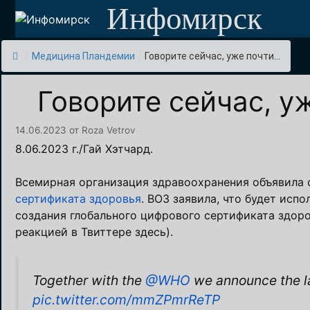
Перейти
Инфомирск
к
содержимому
/
Медицина Пландемии
/
Говорите сейчас, уже почти...
Говорите сейчас, у
14.06.2023
от
Roza Vetrov
8.06.2023 г./Гай Хэтчард.
Всемирная организация здравоохранения объявила
сертификата здоровья
. ВОЗ заявила, что будет исп
создания глобального цифрового сертификата здоро
реакцией в Твиттере здесь).
Together with the
@WHO
we announce the la
pic.twitter.com/mmZPmrReTP