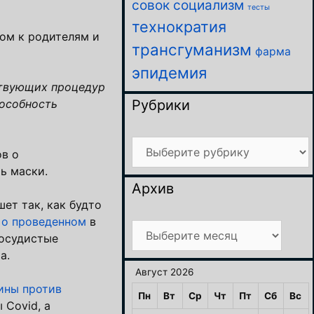
совок
социализм
тесты
технократия
мом к родителям и
трансгуманизм
фарма
эпидемия
ствующих процедур
Рубрики
пособность
Рубрики
ов о
ь маски.
Архив
ет так, как будто
л
о проведенном
в
Архив
сосудистые
а.
Август 2026
ины против
Пн
Вт
Ср
Чт
Пт
Сб
Вс
 Covid, а