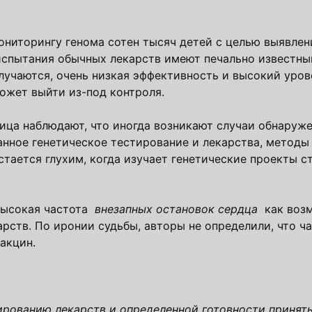
ниторингу генома сотен тысяч детей с целью выявлен
 испытания обычных лекарств имеют печально известный
случаются, очень низкая эффективность и высокий уро
ожет выйти из-под контроля.
ица наблюдают, что иногда возникают случаи обнаруж
анное генетическое тестирование и лекарства, методы
стается глухим, когда изучает генетические проекты 
 высокая частота
внезапных остановок сердца
как воз
рств. По иронии судьбы, авторы не определили, что ча
акцин.
ированию лекарств и определенной готовности принять