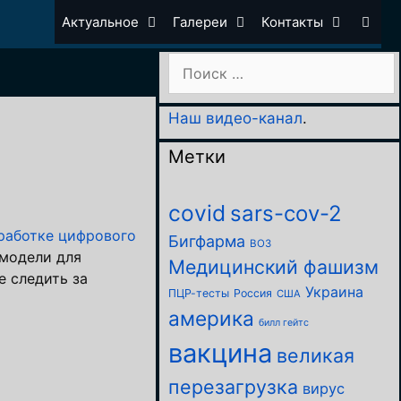
Актуальное
Галереи
Контакты
Поиск:
Наш видео-канал
.
Метки
covid
sars-cov-2
работке цифрового
Бигфарма
ВОЗ
 модели для
Медицинский фашизм
е следить за
Украина
ПЦР-тесты
Россия
США
америка
билл гейтс
вакцина
великая
перезагрузка
вирус