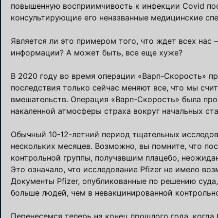
повышенную восприимчивость к инфекции Covid по
консультирующие его неназванные медицинские спе
Является ли это примером того, что ждет всех нас
информации? А может быть, все еще хуже?
В 2020 году во время операции «Варп-Скорость» про
последствия только сейчас меняют все, что мы сч
вмешательств. Операция «Варп-Скорость» была про
накаленной атмосферы страха вокруг начальных ст
Обычный 10-12-летний период тщательных исследов
нескольких месяцев. Возможно, вы помните, что по
контрольной группы, получавшим плацебо, неожидан
Это означало, что исследование Pfizer не имело в
Документы Pfizer, опубликованные по решению суда
больше людей, чем в невакцинированной контрольной
Перенесемся теперь на конец прошлого года, когда