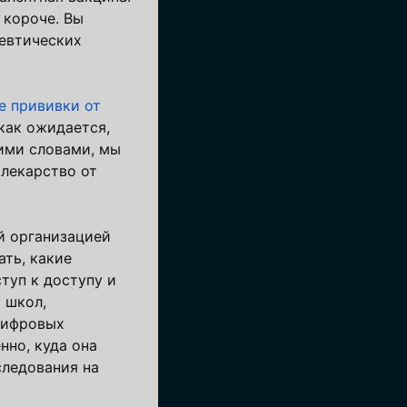
 короче. Вы
цевтических
е прививки от
 как ожидается,
ими словами, мы
лекарство от
й организацией
ть, какие
туп к доступу и
 школ,
 цифровых
нно, куда она
следования на