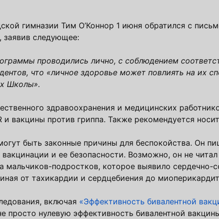
ской гимназии Тим О’Коннор 1 июня обратился с пись
, заявив следующее:
рограммы проводились лично, с соблюдением соответ
дентов, что «личное здоровье может повлиять на их с
ях Школы».
щественного здравоохранения и медицинских работник
 и вакцины против гриппа. Также рекомендуется носит
 могут быть законные причины для беспокойства. Он пиш
вакцинации и ее безопасности. Возможно, он не чита
а мальчиков-подростков, которое выявило сердечно-
чиная от тахикардии и сердцебиения до миоперикардит
следования, включая
«Эффективность бивалентной вакц
не просто нулевую эффективность бивалентной вакцины