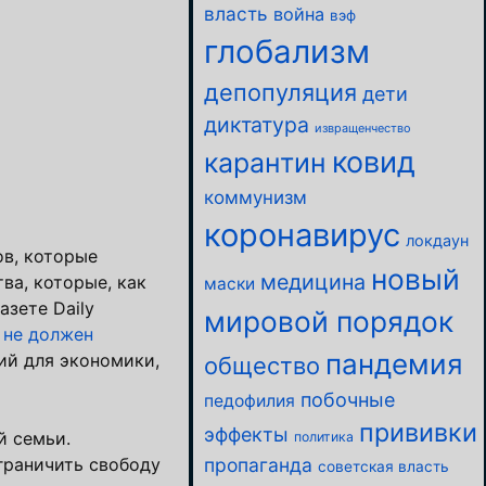
власть
война
вэф
глобализм
депопуляция
дети
диктатура
извращенчество
ковид
карантин
коммунизм
коронавирус
локдаун
ов, которые
новый
медицина
ва, которые, как
маски
азете Daily
мировой порядок
 не должен
пандемия
ий для экономики,
общество
побочные
педофилия
прививки
эффекты
й семьи.
политика
пропаганда
граничить свободу
советская власть