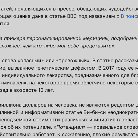
татей, появляющихся в прессе, обещающих чудодейств
щая оценка дана в статье BBC под названием «
В поис
ится:
на примере персонализированной медицины, подобранн
 сложнее, чем кто-либо мог себе представить».
 слова «опасный» или «тревожный». В статье рассказ
е, вызванное генетическим дефектом. В 2017 году ее 
 индивидуального лекарства, предназначенного для б
е «миласен», на некоторое время облегчило некоторые 
зад в возрасте 10 лет.
 миллиона долларов на человека не являются рецептом 
 длинной и информативной статье Би-би-си неоднокра
 неподъемной стоимости различных инициатив в област
тся об их потенциале.
«Потенциал»
— правильное слово,
ействительно работает. К сожалению, плохие результа