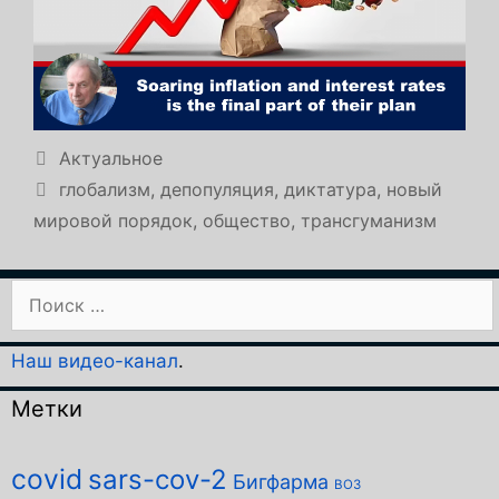
Рубрики
Актуальное
Метки
глобализм
,
депопуляция
,
диктатура
,
новый
мировой порядок
,
общество
,
трансгуманизм
Поиск:
Наш видео-канал
.
Метки
covid
sars-cov-2
Бигфарма
ВОЗ