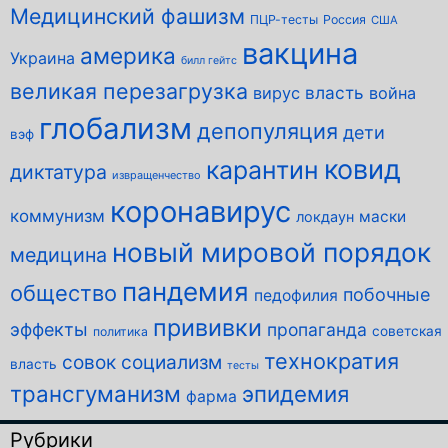
Медицинский фашизм
ПЦР-тесты
Россия
США
вакцина
америка
Украина
билл гейтс
великая перезагрузка
власть
вирус
война
глобализм
депопуляция
дети
вэф
ковид
карантин
диктатура
извращенчество
коронавирус
коммунизм
маски
локдаун
новый мировой порядок
медицина
пандемия
общество
побочные
педофилия
прививки
эффекты
пропаганда
советская
политика
технократия
совок
социализм
власть
тесты
трансгуманизм
эпидемия
фарма
Рубрики