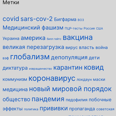
Метки
covid
sars-cov-2
Бигфарма
ВОЗ
Медицинский фашизм
ПЦР-тесты
Россия
США
вакцина
америка
Украина
билл гейтс
великая перезагрузка
власть
вирус
война
глобализм
депопуляция
дети
вэф
ковид
карантин
диктатура
извращенчество
коронавирус
коммунизм
маски
локдаун
новый мировой порядок
медицина
пандемия
общество
побочные
педофилия
прививки
эффекты
пропаганда
советская
политика