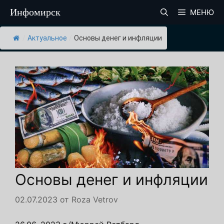
Перейти
Инфомирск
МЕНЮ
к
содержимому
/
Актуальное
/
Основы денег и инфляции
Основы денег и инфляции
02.07.2023
от
Roza Vetrov