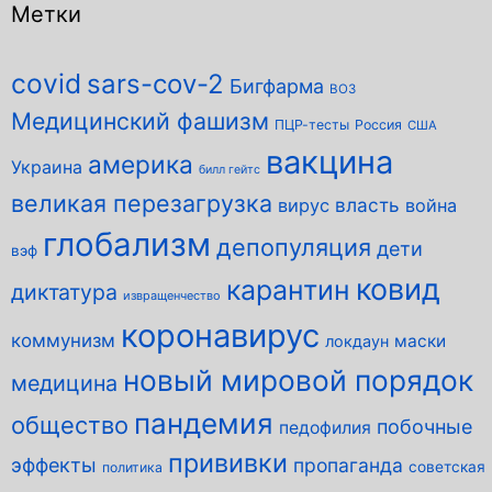
Метки
covid
sars-cov-2
Бигфарма
ВОЗ
Медицинский фашизм
ПЦР-тесты
Россия
США
вакцина
америка
Украина
билл гейтс
великая перезагрузка
власть
вирус
война
глобализм
депопуляция
дети
вэф
ковид
карантин
диктатура
извращенчество
коронавирус
коммунизм
маски
локдаун
новый мировой порядок
медицина
пандемия
общество
побочные
педофилия
прививки
эффекты
пропаганда
советская
политика