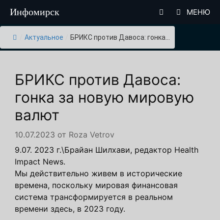
Перейти
Инфомирск
МЕНЮ
к
содержимому
/
Актуальное
/
БРИКС против Давоса: гонка...
БРИКС против Давоса:
гонка за новую мировую
валют
10.07.2023
от
Roza Vetrov
9.07. 2023 г.\Брайан Шилхави, редактор Health
Impact News.
Мы действительно живем в исторические
времена, поскольку мировая финансовая
система трансформируется в реальном
времени здесь, в 2023 году.