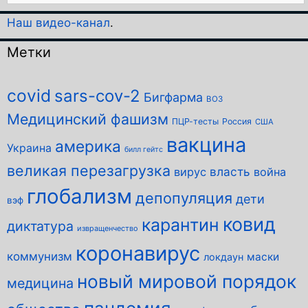
Наш видео-канал
.
Метки
covid
sars-cov-2
Бигфарма
ВОЗ
Медицинский фашизм
ПЦР-тесты
Россия
США
вакцина
америка
Украина
билл гейтс
великая перезагрузка
власть
вирус
война
глобализм
депопуляция
дети
вэф
ковид
карантин
диктатура
извращенчество
коронавирус
коммунизм
маски
локдаун
новый мировой порядок
медицина