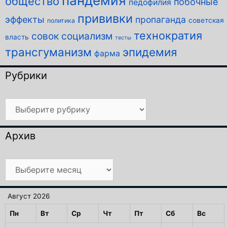
пандемия
общество
побочные
педофилия
прививки
эффекты
пропаганда
советская
политика
технократия
совок
социализм
власть
тесты
трансгуманизм
эпидемия
фарма
Рубрики
Рубрики
Архив
Архив
Август 2026
Пн
Вт
Ср
Чт
Пт
Сб
Вс