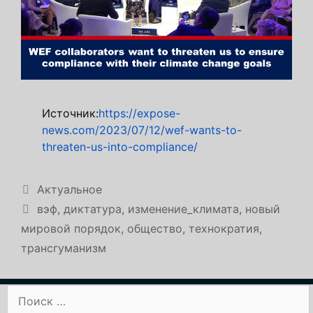
Источник:
https://expose-
news.com/2023/07/12/wef-wants-to-
threaten-us-into-compliance/
Рубрики
Актуальное
Метки
вэф
,
диктатура
,
изменение_климата
,
новый
мировой порядок
,
общество
,
технократия
,
трансгуманизм
Поиск: