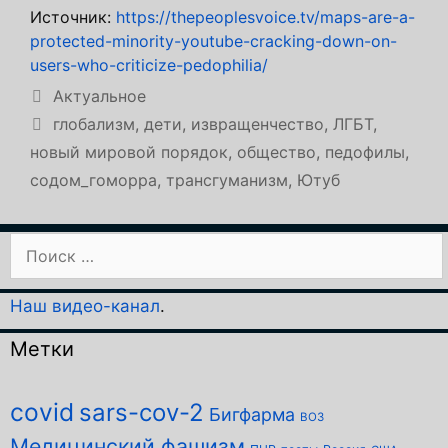
Источник:
https://thepeoplesvoice.tv/maps-are-a-
protected-minority-youtube-cracking-down-on-
users-who-criticize-pedophilia/
Рубрики
Актуальное
Метки
глобализм
,
дети
,
извращенчество
,
ЛГБТ
,
новый мировой порядок
,
общество
,
педофилы
,
содом_гоморра
,
трансгуманизм
,
Ютуб
Поиск:
Наш видео-канал
.
Метки
covid
sars-cov-2
Бигфарма
ВОЗ
Медицинский фашизм