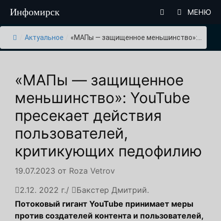
Перейти
Инфомирск
МЕНЮ
к
содержимому
/
Актуальное
/
«МАПы — защищенное меньшинство»:...
«МАПы — защищенное
меньшинство»: YouTube
пресекает действия
пользователей,
критикующих педофилию
19.07.2023
от
Roza Vetrov
2.12. 2022 г./
Бакстер Дмитрий.
Потоковый гигант YouTube принимает меры
против создателей контента и пользователей,