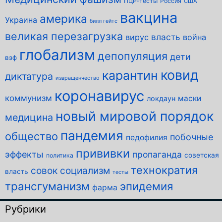
ПЦР-тесты
Россия
США
вакцина
америка
Украина
билл гейтс
великая перезагрузка
власть
вирус
война
глобализм
депопуляция
дети
вэф
ковид
карантин
диктатура
извращенчество
коронавирус
коммунизм
маски
локдаун
новый мировой порядок
медицина
пандемия
общество
побочные
педофилия
прививки
эффекты
пропаганда
советская
политика
технократия
совок
социализм
власть
тесты
трансгуманизм
эпидемия
фарма
Рубрики