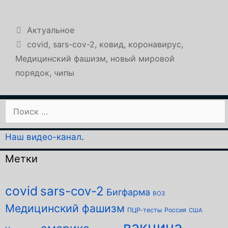
Рубрики
Актуальное
Метки
covid
,
sars-cov-2
,
ковид
,
коронавирус
,
Медицинский фашизм
,
новый мировой
порядок
,
чипы
Поиск:
Наш видео-канал
.
Метки
covid
sars-cov-2
Бигфарма
ВОЗ
Медицинский фашизм
ПЦР-тесты
Россия
США
вакцина