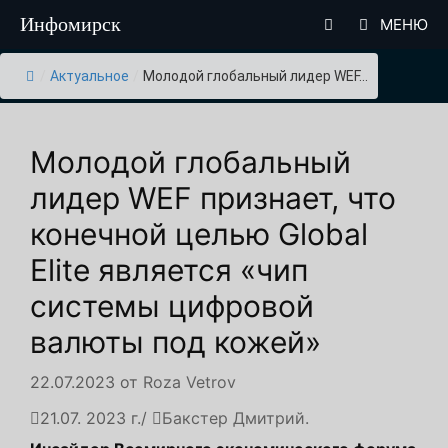
Перейти
Инфомирск
МЕНЮ
к
содержимому
/
Актуальное
/
Молодой глобальный лидер WEF...
Молодой глобальный
лидер WEF признает, что
конечной целью Global
Elite является «чип
системы цифровой
валюты под кожей»
22.07.2023
от
Roza Vetrov
21.07. 2023 г./
Бакстер Дмитрий.