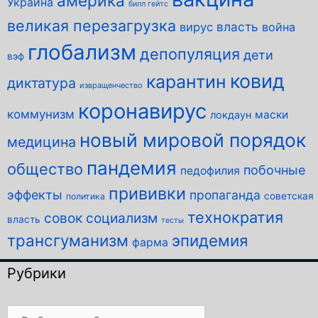
америка
Украина
билл гейтс
великая перезагрузка
власть
вирус
война
глобализм
депопуляция
дети
вэф
ковид
карантин
диктатура
извращенчество
коронавирус
коммунизм
маски
локдаун
новый мировой порядок
медицина
пандемия
общество
побочные
педофилия
прививки
эффекты
пропаганда
советская
политика
технократия
совок
социализм
власть
тесты
трансгуманизм
эпидемия
фарма
Рубрики
Рубрики