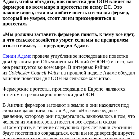
Адамс, чтобы обсудить, как повестка дня ООН влияет на
фермеров во всем мире и протесты по всему ЕС. Это
важное видео, если вы любите поесть и если вы фермер,
который не уверен, стоит ли им присоединяться к
протестам.
«Мы должны заставить фермеров понять, к чему все идет,
и что сельское хозяйство умрет, если мы не предпримем
что-то сейчас», — предупредил Адамс
.
Сэнди Адамс
провела углубленное исследование повестки
дня Организации Объединенных Наций («ООН») и того, как
она реализуется во всем мире. В интервью Рэйчел
из
Colchester Council Watch
на прошлой неделе Адамс обсудил
влияние повестки дня ООН на сельское хозяйство.
Фермерские протесты, происходящие в Европе, являются
ответом на реализацию повестки дня ООН.
В Англии фермеров загоняют в землю и они находятся под
сильным давлением, сказал Адамс. «Но самое худшее
давление, которому они подвергались, заключалось в том, что
человек из министерства посетил все фермы и сказал:
«Посмотрите, в течение следующих трех лет ваши субсидии
будут постепенно сокращаться, если вы не диверсифицируете
и не прекратите выращивать мясо [и «молочные продукты»…