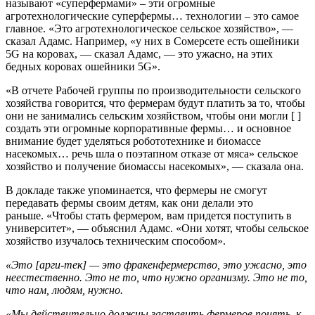
называют «суперфермами» – эти огромные
агротехнологические суперфермы… технологии – это самое
главное. «Это агротехнологическое сельское хозяйство», —
сказал Адамс. Например, «у них в Сомерсете есть ошейники
5G на коровах, — сказал Адамс, — это ужасно, на этих
бедных коровах ошейники 5G».
«В отчете Рабочей группы по производительности сельского
хозяйства говорится, что фермерам будут платить за то, чтобы
они не занимались сельским хозяйством, чтобы они могли [ ]
создать эти огромные корпоративные фермы… и основное
внимание будет уделяться робототехнике и биомассе
насекомых… речь шла о поэтапном отказе от мяса» сельское
хозяйство и получение биомассы насекомых», — сказала она.
В докладе также упоминается, что фермеры не смогут
передавать фермы своим детям, как они делали это
раньше. «Чтобы стать фермером, вам придется поступить в
университет», — объяснил Адамс. «Они хотят, чтобы сельское
хозяйство изучалось техническим способом».
«Это [арги-тек] — это фракенфермерство, это ужасно, это
неестественно. Это не то, что нужно организму. Это не то,
что нам, людям, нужно.
«Мы действительно должны заставить фермеров понять, к