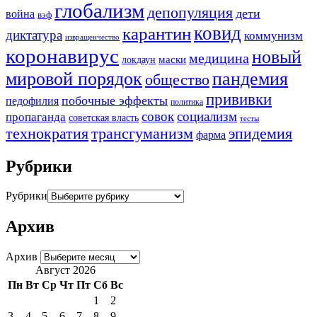
глобализм
депопуляция
дети
война
вэф
ковид
карантин
диктатура
коммунизм
извращенчество
коронавирус
новый
медицина
маски
локдаун
мировой порядок
пандемия
общество
прививки
побочные эффекты
педофилия
политика
совок
социализм
пропаганда
советская власть
тесты
трансгуманизм
эпидемия
технократия
фарма
Рубрики
Рубрики
Архив
Архив
Август 2026
Пн
Вт
Ср
Чт
Пт
Сб
Вс
1
2
3
4
5
6
7
8
9