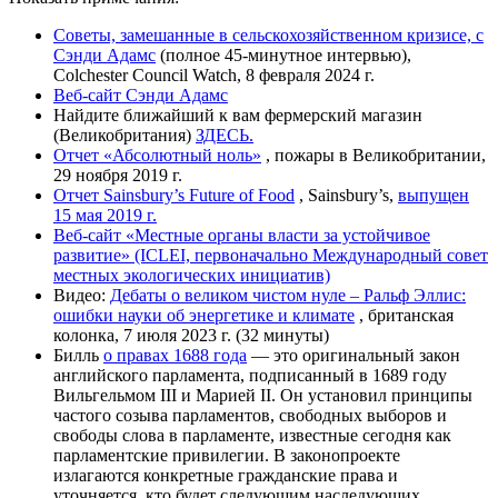
Советы, замешанные в сельскохозяйственном кризисе, с
Сэнди Адамс
(полное 45-минутное интервью),
Colchester Council Watch, 8 февраля 2024 г.
Веб-сайт Сэнди Адамс
Найдите ближайший к вам фермерский магазин
(Великобритания)
ЗДЕСЬ.
Отчет «Абсолютный ноль»
, пожары в Великобритании,
29 ноября 2019 г.
Отчет Sainsbury’s Future of Food
, Sainsbury’s,
выпущен
15 мая 2019 г.
Веб-сайт «Местные органы власти за устойчивое
развитие» (ICLEI, первоначально Международный совет
местных экологических инициатив)
Видео:
Дебаты о великом чистом нуле – Ральф Эллис:
ошибки науки об энергетике и климате
, британская
колонка, 7 июля 2023 г. (32 минуты)
Билль
о правах 1688 года
— это оригинальный закон
английского парламента, подписанный в 1689 году
Вильгельмом III и Марией II. Он установил принципы
частого созыва парламентов, свободных выборов и
свободы слова в парламенте, известные сегодня как
парламентские привилегии. В законопроекте
излагаются конкретные гражданские права и
уточняется, кто будет следующим наследующих