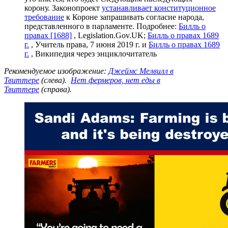
корону. Законопроект
устанавливает конституционное
требование
к Короне запрашивать согласие народа,
представленного в парламенте. Подробнее:
Билль о
правах [1688]
, Legislation.Gov.UK;
Билль о правах 1689
г.
, Учитель права, 7 июня 2019 г. и
Билль о правах 1689
г.
, Википедия через энциклочитатель
Рекомендуемое изображение:
Джеймс Мелвилл в
Твиттере
(слева).
Нет фермеров, нет еды в
Твиттере
(справа).