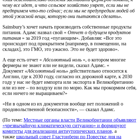
чему все идет, и что сельское хозяйство умрет, если мы не
предпримем что-то сейчас; если мы не предупредим людей об
этой ужасной вещи, которую они пытаются сделать».
Sainsbury’s хочет начать производить собственные продукты
питания. Адамс назвал свой «
Отчет о будущем продуктов
питания
» за 2019 год «пугающим». Добавляя: «Все это
происходит под прикрытием [например, в помещении, на
складах], это ГМО, это ужасно. Это не будет здорово».
А еще есть отчет «
Абсолютный ноль
», о котором многие
фермеры не знают или не видели, сказал Адамс. «
Документ
«Абсолютный ноль»
действительно относится к
Англии, где к 2030 году, согласно их дорожной карте, к 2030
году у нас не будет импорта или экспорта в Великобританию
или из нее – по воздуху или по морю. Как мы прокормим себя,
если ничего не выращиваем?»
«Ни в одном из их документов вообще нет положений о
продовольственной безопасности», — сказал Адамс.
(По теме:
Местные органы власти Великобритании объявляют
«чрезвычайную климатическую ситуацию» и формируют
комитеты для реализации антиутопических планов,
а
также
школьный совет Гластонбери по Повестке дня на