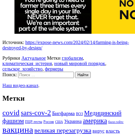
Источник:
https://expose-news.com/2024/02/14/farming-is-being-
destroyed-by-design/
Рубрики
Актуальное
Метки
глобализм
,
климатическая_истерия
,
новый мировой порядок
,
сельское_хозяйство
,
фермеры
Поиск:
Наш видео-канал
.
Метки
covid
sars-cov-2
Медицинский
Бигфарма
ВОЗ
америка
фашизм
Украина
ПЦР-тесты
Россия
США
билл гейтс
вакцина
великая перезагрузка
вирус
власть