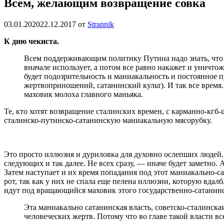
Всем, желающим возвращение совка
03.01.2020
22.12.2017
от
Strannik
К дню чекиста.
Всем поддерживающим политику Путина надо знать, что о
вначале использует, а потом все равно накажет и уничто
будет подозрительность и маниакальность и постоянное 
жертвоприношений, сатанинский культ). И так все время
маховик молоха главного маньяка.
Те, кто хотят возвращение сталинских времен, с карманно-кгб-
сталинско-путинско-сатанинскую маниакальную мясорубку.
Это просто иллюзия и дуриловка для духовно ослепших людей. 
следующих и так далее. Не всех сразу, — иначе будет заметно. 
Затем наступает и их время попадания под этот маниакально-са
рот, так как у них не спала еще пелена иллюзии, которую вдалб
идут под вращающийся маховик этого государственно-сатанинс
Эта маниакально сатанинская власть, советско-сталинск
человеческих жертв. Потому что во главе такой власти в