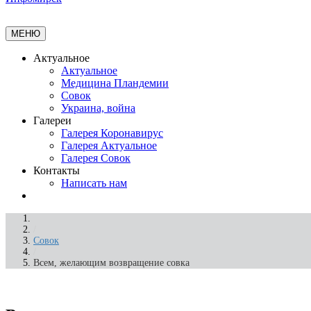
МЕНЮ
Актуальное
Актуальное
Медицина Пландемии
Совок
Украина, война
Галереи
Галерея Коронавирус
Галерея Актуальное
Галерея Совок
Контакты
Написать нам
/
Совок
/
Всем, желающим возвращение совка