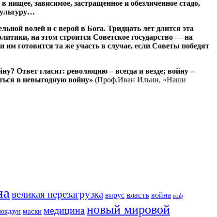
в нищее, зависимое, застращенное и обезличенное стадо,
 культуру…
ной волей и с верой в Бога. Тридцать лет длится эта
олитики, на этом строится Советское государство — на
им готовится та же участь в случае, если Советы победят
 Ответ гласит: революцию – всегда и везде; войну –
ваться в невыгодную войну»
(Проф.Иван Ильин, «Наши
на
великая перезагрузка
вирус
власть
война
вэф
новый мировой
медицина
маски
локдаун