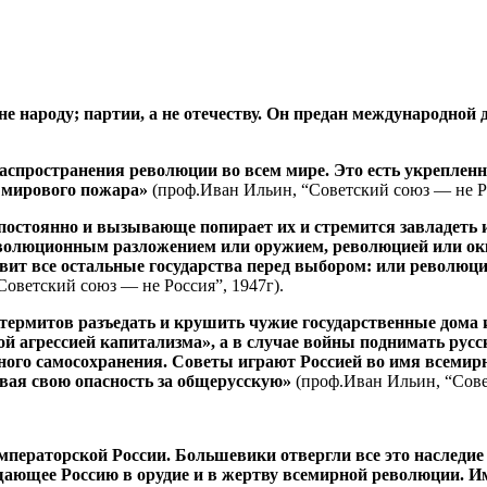
 не народу; партии, а не отечеству. Он предан международно
 распространения революции во всем мире. Это есть укрепле
я мирового пожара»
(проф.Иван Ильин, “Советский союз — не Ро
 постоянно и вызывающе попирает их и стремится завладеть 
еволюционным разложением или оружием, революцией или окк
вит все остальные государства перед выбором: или революц
оветский союз — не Россия”, 1947г).
термитов разъедать и крушить чужие государственные дома и
 агрессией капитализма», а в случае войны поднимать русски
ьного самосохранения. Советы играют Россией во имя всемир
ая свою опасность за общерусскую»
(проф.Иван Ильин, “Сове
мператорской России. Большевики отвергли все это наследие 
ающее Россию в орудие и в жертву всемирной революции. Им