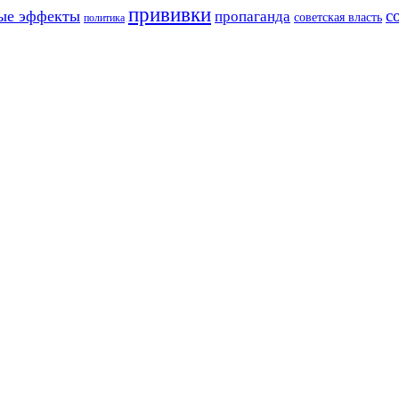
прививки
с
ые эффекты
пропаганда
советская власть
политика