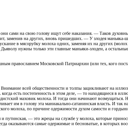
ни сами на свою голову ищут себе наказания. — Таков духовный
жит, заменив на других, вновь пришедших. — У злодея маньяка-ш
пускание в мясорубку молоха одних, заменяя их на других (моло
. Дьяволу нужны только эти главные маньяки-злодеи, а остальны
шным православием Московской Патриархии (или тех, кого постав
Внимание всей общественности и толпы зацикливают на иллюзии,
А когда есть постепенность в этом деле, — то находящиеся в илл
дистский маховик молоха. И тогда они начинают возмущаться. Но
ливает им в голову эта маниакально-сатанинская власть. И так н
кого молоха, по причине одержимости духом самости и гордыни,
ая и путинская, — это жрецы на службе у молоха, которые прин
сегда оказываются самые одержимые и бесноватые, в которых вос