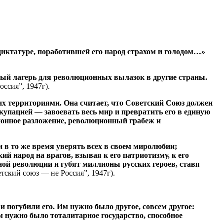
й диктатуре, поработившей его народ страхом и голодом…»
нный лагерь для революционных вылазок в другие страны.
ссия”, 1947г).
их территориями. Она считает, что Советский Союз должен
упацией — завоевать весь мир и превратить его в единую
ионное разложение, революционный грабеж и
 в то же время уверять всех в своем миролюбии;
й народ на врагов, взывая к его патриотизму, к его
ной революции и губят миллионы русских героев, ставя
тский союз — не Россия”, 1947г).
и погубили его. Им нужно было другое, совсем другое:
 нужно было тоталитарное государство, способное