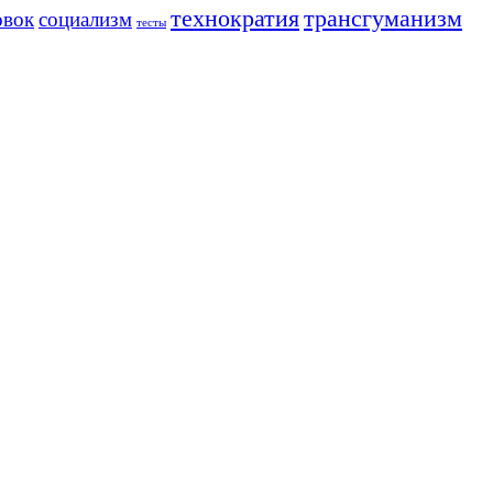
трансгуманизм
технократия
овок
социализм
тесты