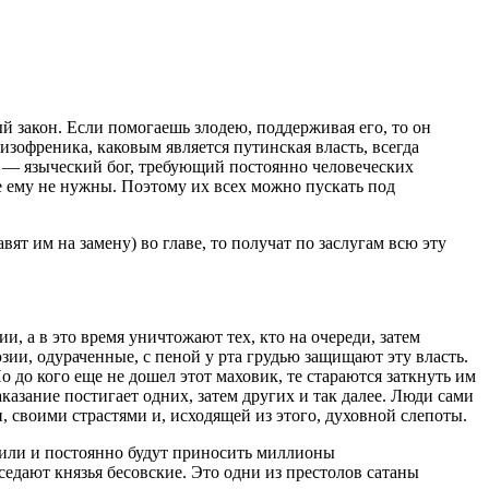
 закон. Если помогаешь злодею, поддерживая его, то он
изофреника, каковым является путинская власть, всегда
х — языческий бог, требующий постоянно человеческих
е ему не нужны. Поэтому их всех можно пускать под
ят им на замену) во главе, то получат по заслугам всю эту
 а в это время уничтожают тех, кто на очереди, затем
юзии, одураченные, с пеной у рта грудью защищают эту власть.
 до кого еще не дошел этот маховик, те стараются заткнуть им
аказание постигает одних, затем других и так далее. Люди сами
 своими страстями и, исходящей из этого, духовной слепоты.
осили и постоянно будут приносить миллионы
седают князья бесовские. Это одни из престолов сатаны