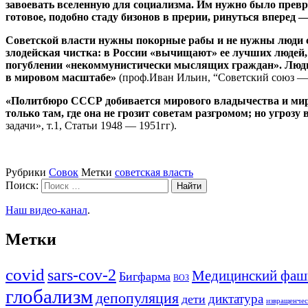
завоевать вселенную для социализма. Им нужно было превра
готовое, подобно стаду бизонов в прерии, ринуться впере
Советской власти нужны покорные рабы и не нужны люди с с
злодейская чистка: в России «вычищают» ее лучших людей, 
погублении «некоммунистически мыслящих граждан». Люди вс
в мировом масштабе»
(проф.Иван Ильин, “Советский союз — н
«Политбюро СССР добивается мирового владычества и миро
только там, где она не грозит советам разгромом; но угрозу 
задачи», т.1, Статьи 1948 — 1951гг).
Рубрики
Совок
Метки
советская власть
Поиск:
Наш видео-канал
.
Метки
covid
sars-cov-2
Медицинский фаш
Бигфарма
ВОЗ
глобализм
депопуляция
диктатура
дети
извращенчес