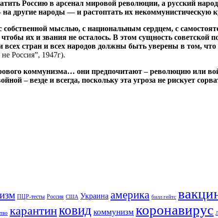
тить Россию в арсенал мировой революции, а русский народ 
д — на другие народы — и растоптать их некоммунистическую
обственной мыслью, с национальным сердцем, с самостоятель
чтобы их и звания не осталось. В этом сущность советской п
ех стран и всех народов должны быть уверены в том, что и 
е Россия”, 1947г).
вого коммунизма… они предпочитают – революцию или войну?
войной – везде и всегда, поскольку эта угроза не рискует сор
вакци
америка
изм
Украина
ПЦР-тесты
Россия
США
билл гейтс
коронавирус
ковид
карантин
коммунизм
тво