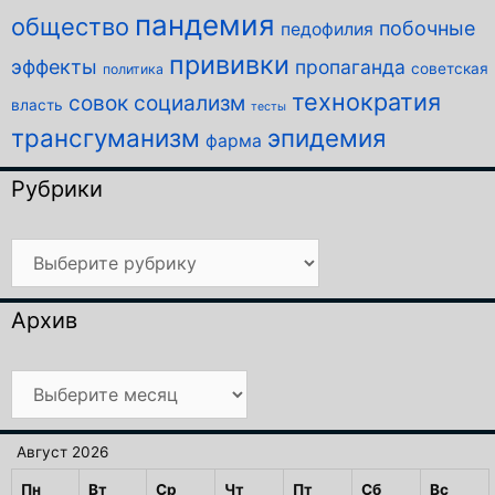
пандемия
общество
побочные
педофилия
прививки
эффекты
пропаганда
советская
политика
технократия
совок
социализм
власть
тесты
трансгуманизм
эпидемия
фарма
Рубрики
Рубрики
Архив
Архив
Август 2026
Пн
Вт
Ср
Чт
Пт
Сб
Вс