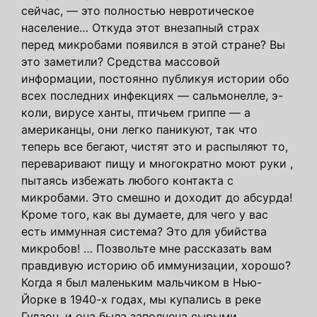
сейчас, — это полностью невротическое
население… Откуда этот внезапный страх
перед микробами появился в этой стране? Вы
это заметили? Средства массовой
информации, постоянно публикуя истории обо
всех последних инфекциях — сальмонелле, э-
коли, вирусе ханты, птичьем гриппе — а
американцы, они легко паникуют, так что
теперь все бегают, чистят это и распыляют то,
переваривают пищу и многократно моют руки ,
пытаясь избежать любого контакта с
микробами. Это смешно и доходит до абсурда!
Кроме того, как вы думаете, для чего у вас
есть иммунная система? Это для убийства
микробов! … Позвольте мне рассказать вам
правдивую историю об иммунизации, хорошо?
Когда я был маленьким мальчиком в Нью-
Йорке в 1940-х годах, мы купались в реке
Гудзон, и она была заполнена сырыми