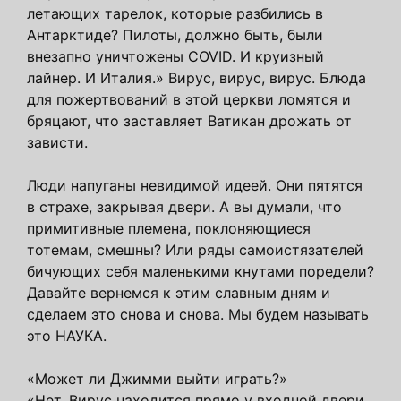
летающих тарелок, которые разбились в
Антарктиде? Пилоты, должно быть, были
внезапно уничтожены COVID. И круизный
лайнер. И Италия.» Вирус, вирус, вирус. Блюда
для пожертвований в этой церкви ломятся и
бряцают, что заставляет Ватикан дрожать от
зависти.
Люди напуганы невидимой идеей. Они пятятся
в страхе, закрывая двери. А вы думали, что
примитивные племена, поклоняющиеся
тотемам, смешны? Или ряды самоистязателей
бичующих себя маленькими кнутами поредели?
Давайте вернемся к этим славным дням и
сделаем это снова и снова. Мы будем называть
это НАУКА.
«Может ли Джимми выйти играть?»
«Нет. Вирус находится прямо у входной двери.