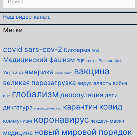
Наш видео-канал
.
Метки
covid
sars-cov-2
Бигфарма
ВОЗ
Медицинский фашизм
ПЦР-тесты
Россия
США
вакцина
америка
Украина
билл гейтс
великая перезагрузка
власть
вирус
война
глобализм
депопуляция
дети
вэф
ковид
карантин
диктатура
извращенчество
коронавирус
коммунизм
маски
локдаун
новый мировой порядок
медицина