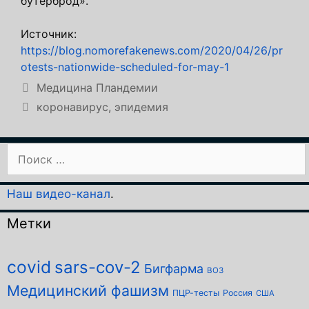
бутерброд».
Источник:
https://blog.nomorefakenews.com/2020/04/26/pr
otests-nationwide-scheduled-for-may-1
Рубрики
Медицина Пландемии
Метки
коронавирус
,
эпидемия
Поиск:
Наш видео-канал
.
Метки
covid
sars-cov-2
Бигфарма
ВОЗ
Медицинский фашизм
ПЦР-тесты
Россия
США