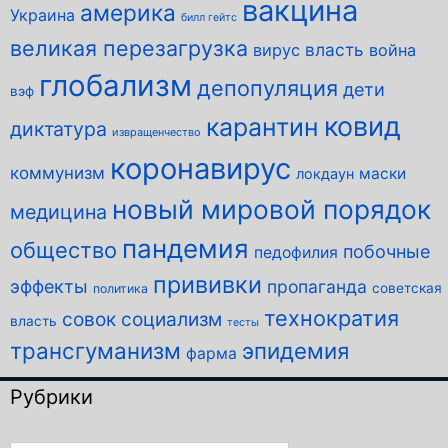
вакцина
америка
Украина
билл гейтс
великая перезагрузка
власть
вирус
война
глобализм
депопуляция
дети
вэф
ковид
карантин
диктатура
извращенчество
коронавирус
коммунизм
маски
локдаун
новый мировой порядок
медицина
пандемия
общество
побочные
педофилия
прививки
эффекты
пропаганда
советская
политика
технократия
совок
социализм
власть
тесты
трансгуманизм
эпидемия
фарма
Рубрики