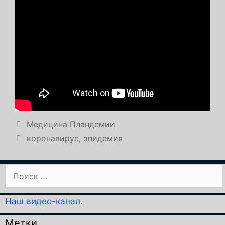
Рубрики
Медицина Пландемии
Метки
коронавирус
,
эпидемия
Поиск:
Наш видео-канал
.
Метки