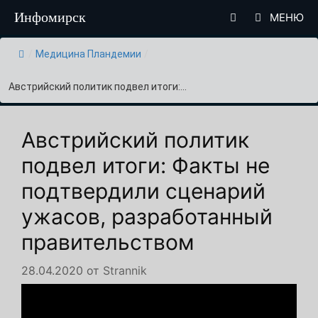
Перейти
Инфомирск
МЕНЮ
к
содержимому
/
Медицина Пландемии
/
Австрийский политик подвел итоги:...
Австрийский политик
подвел итоги: Факты не
подтвердили сценарий
ужасов, разработанный
правительством
28.04.2020
от
Strannik