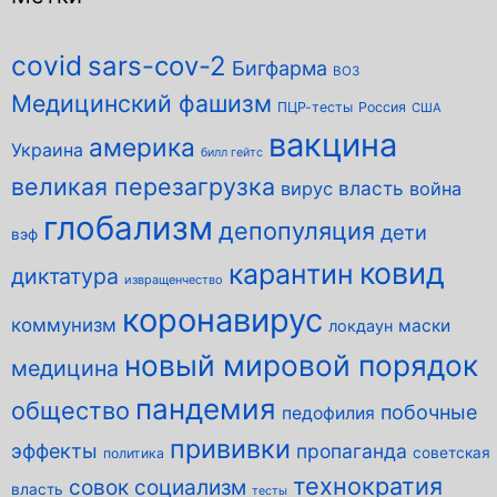
covid
sars-cov-2
Бигфарма
ВОЗ
Медицинский фашизм
ПЦР-тесты
Россия
США
вакцина
америка
Украина
билл гейтс
великая перезагрузка
власть
вирус
война
глобализм
депопуляция
дети
вэф
ковид
карантин
диктатура
извращенчество
коронавирус
коммунизм
маски
локдаун
новый мировой порядок
медицина
пандемия
общество
побочные
педофилия
прививки
эффекты
пропаганда
советская
политика
технократия
совок
социализм
власть
тесты