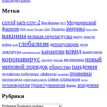
Наш видео-канал
.
Метки
covid
sars-cov-2
Медицинский
Бигфарма
ВОЗ
америка
фашизм
Украина
ПЦР-тесты
Россия
США
билл гейтс
вакцина
великая перезагрузка
вирус
власть
глобализм
депопуляция
дети
война
вэф
ковид
карантин
диктатура
коммунизм
извращенчество
коронавирус
новый
медицина
маски
локдаун
мировой порядок
пандемия
общество
прививки
побочные эффекты
педофилия
политика
совок
социализм
пропаганда
советская власть
тесты
трансгуманизм
эпидемия
технократия
фарма
Рубрики
Рубрики