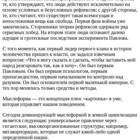
те, кто утверждают, что люди действуют исключительно на
основе условных и безусловных рефлексов; с другой стороны,
те, кто считают, что существует такая всемогущая и
непостижимая вещь как свобода. Первая фаза войны уже
закончилась. Сторонники теории рефлексов одержали ряд
серьезных побед. На втором этапе люди осознают далеко
идущие и гротескные последствия эксперимента Павлова.
С того момента, как первый лидер первого клана в истории
человечества пришел к власти, он задался извечным
вопросом: «Что я могу сказать и сделать, чтобы заставить мой
народ реагировать так, как я хочу». Он был первым
Павловым. Он был первым психологом, первым
пропагандистом, первым начальником по контролю над
разумом. Он был основателем первой маленькой империи. С
тех пор менялись только средства и методы.
Мыслеформа — это концепция плюс «картинка» в уме,
которая управляет нашим поведением.
Сегодня доминирующей мыслеформой в земной цивилизации
является следующая: универсальное правление через
гигантские, высокоорганизованные структуры; например,
мегакорпорации, которые не служат какой-либо одной
определенной нации.