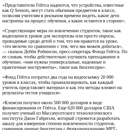
«Представители Гейтса надеются, что устройства, известные
как Q Sensors, могут стать обычным предметом в классе,
позволяя учителям в реальном времени видеть, какие дети
настроены на процесс обучения, а какие остаются в стороне».
«Существующие меры по вовлечению студентов, такие как
видеозаписи уроков для экспертизы или просто опросы,
проводимые среди детей о том, что им нравится на уроке,
«это мелочи по сравнению с тем, чего мы можем добиться»,
— сказала Дебби Робинсон, пресс-секретарь Фонда Гейтса. По
ее словам, чтобы действительно улучшить преподавание и
обучение, «нам нужны универсальные, надежные и
практичные инструменты», такие как биосенсоры».
«Фонд Гейтса потратил два года на видеосъемку 20 000
уроков в классах, чтобы проанализировать, как каждый
учитель представляет материал и как эти методы влияют на
результаты тестов учащихся».
«Клемсон получил около 500 000 долларов в виде
финансирования от Гейтса. Еще 620 000 долларов США
получит ученый из Массачусетского технологического
института Джон Габриэли, который стремится разработать
шкалу для измерения степени вовлеченности студентов,
сравнивая данные биосенсора с функциональными МРТ-