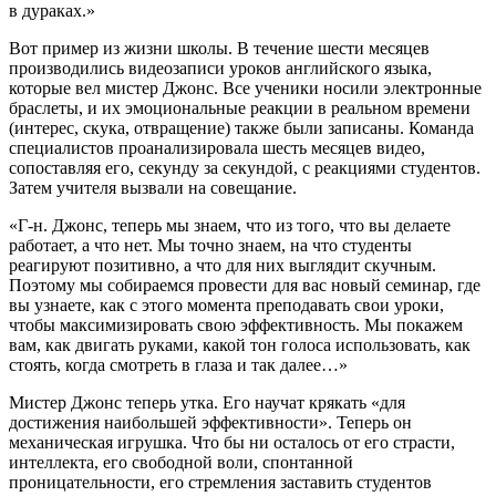
в дураках.»
Вот пример из жизни школы. В течение шести месяцев
производились видеозаписи уроков английского языка,
которые вел мистер Джонс. Все ученики носили электронные
браслеты, и их эмоциональные реакции в реальном времени
(интерес, скука, отвращение) также были записаны. Команда
специалистов проанализировала шесть месяцев видео,
сопоставляя его, секунду за секундой, с реакциями студентов.
Затем учителя вызвали на совещание.
«Г-н. Джонс, теперь мы знаем, что из того, что вы делаете
работает, а что нет. Мы точно знаем, на что студенты
реагируют позитивно, а что для них выглядит скучным.
Поэтому мы собираемся провести для вас новый семинар, где
вы узнаете, как с этого момента преподавать свои уроки,
чтобы максимизировать свою эффективность. Мы покажем
вам, как двигать руками, какой тон голоса использовать, как
стоять, когда смотреть в глаза и так далее…»
Мистер Джонс теперь утка. Его научат крякать «для
достижения наибольшей эффективности». Теперь он
механическая игрушка. Что бы ни осталось от его страсти,
интеллекта, его свободной воли, спонтанной
проницательности, его стремления заставить студентов