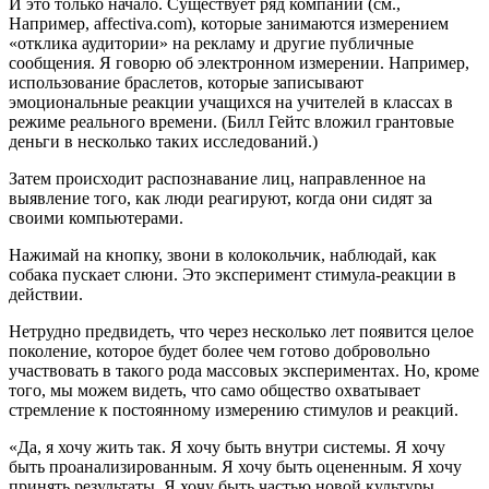
И это только начало. Существует ряд компаний (см.,
Например, affectiva.com), которые занимаются измерением
«отклика аудитории» на рекламу и другие публичные
сообщения. Я говорю об электронном измерении. Например,
использование браслетов, которые записывают
эмоциональные реакции учащихся на учителей в классах в
режиме реального времени. (Билл Гейтс вложил грантовые
деньги в несколько таких исследований.)
Затем происходит распознавание лиц, направленное на
выявление того, как люди реагируют, когда они сидят за
своими компьютерами.
Нажимай на кнопку, звони в колокольчик, наблюдай, как
собака пускает слюни. Это эксперимент стимула-реакции в
действии.
Нетрудно предвидеть, что через несколько лет появится целое
поколение, которое будет более чем готово добровольно
участвовать в такого рода массовых экспериментах. Но, кроме
того, мы можем видеть, что само общество охватывает
стремление к постоянному измерению стимулов и реакций.
«Да, я хочу жить так. Я хочу быть внутри системы. Я хочу
быть проанализированным. Я хочу быть оцененным. Я хочу
принять результаты. Я хочу быть частью новой культуры.