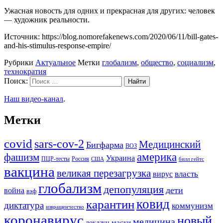
Ужасная новость для одних и прекрасная для других: человек
— художник реальности.
Источник: https://blog.nomorefakenews.com/2020/06/11/bill-gates-
and-his-stimulus-response-empire/
Рубрики
Актуальное
Метки
глобализм
,
общество
,
социализм
,
технократия
Поиск:
Наш видео-канал
.
Метки
covid
sars-cov-2
Медицинский
Бигфарма
ВОЗ
америка
фашизм
Украина
ПЦР-тесты
Россия
США
билл гейтс
вакцина
великая перезагрузка
вирус
власть
глобализм
депопуляция
дети
война
вэф
ковид
карантин
диктатура
коммунизм
извращенчество
коронавирус
новый
медицина
маски
локдаун