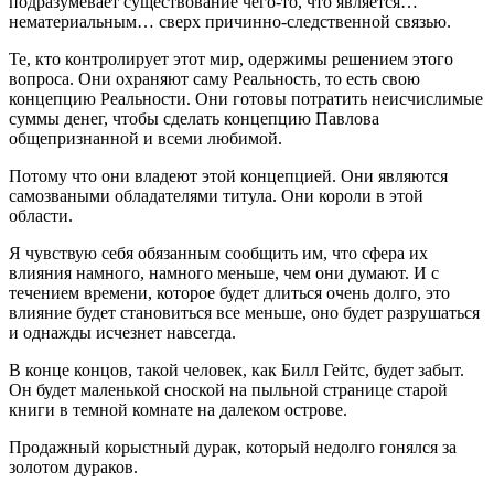
подразумевает существование чего-то, что является…
нематериальным… сверх причинно-следственной связью.
Те, кто контролирует этот мир, одержимы решением этого
вопроса. Они охраняют саму Реальность, то есть свою
концепцию Реальности. Они готовы потратить неисчислимые
суммы денег, чтобы сделать концепцию Павлова
общепризнанной и всеми любимой.
Потому что они владеют этой концепцией. Они являются
самозваными обладателями титула. Они короли в этой
области.
Я чувствую себя обязанным сообщить им, что сфера их
влияния намного, намного меньше, чем они думают. И с
течением времени, которое будет длиться очень долго, это
влияние будет становиться все меньше, оно будет разрушаться
и однажды исчезнет навсегда.
В конце концов, такой человек, как Билл Гейтс, будет забыт.
Он будет маленькой сноской на пыльной странице старой
книги в темной комнате на далеком острове.
Продажный корыстный дурак, который недолго гонялся за
золотом дураков.