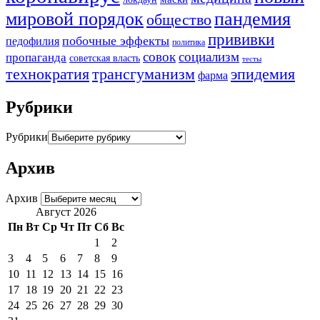
мировой порядок
пандемия
общество
прививки
побочные эффекты
педофилия
политика
совок
социализм
пропаганда
советская власть
тесты
трансгуманизм
эпидемия
технократия
фарма
Рубрики
Рубрики
Архив
Архив
Август 2026
Пн
Вт
Ср
Чт
Пт
Сб
Вс
1
2
3
4
5
6
7
8
9
10
11
12
13
14
15
16
17
18
19
20
21
22
23
24
25
26
27
28
29
30