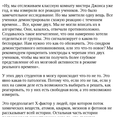
«Ну, мы отслеживаем классную комнату мистера Джонса уже
год, и мы измерили все реакции учеников. Это было
замечательное исследование. Но мы заметили одну вещь. Все
ученики демонстрировали схожую реакцию с течением
времени… Все, кроме двух. Мы не могли вписать их в
алгоритмы. Они, казалось, отвечали противоположно.
Создавалось такое впечатление, что они намеренно хотели
отделиться от группы. Это сигнализирует о каком-то
беспорядке. Нам нужно это как-то обозначить. Это синдром
демонстративного неповиновения, или это что-то новое? Мы
рекомендуем прикрепить электроды к черепам этих двух
учеников, чтобы мы могли получить более глубокое
представление об их мозговой активности в режиме
реального времени».
У этих двух студентов в мозгу происходит что-то не то. Это
явно какая-то патология. Потому что, если это не так, если у
них на самом деле есть возможность выбирать и решать, как
реагировать, то у них есть свободная воля, а это невозможно
измерить.
Это предполагает X-фактор у людей, при котором поток
химических веществ, атомов, кварков, мезонов и фотонов не
рассказывает всей истории. Остальная часть истории