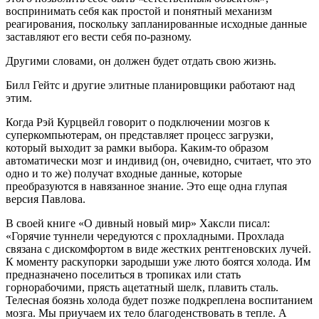
воспринимать себя как простой и понятный механизм
реагирования, поскольку запланированные исходные данные
заставляют его вести себя по-разному.
Другими словами, он должен будет отдать свою жизнь.
Билл Гейтс и другие элитные планировщики работают над
этим.
Когда Рэй Курцвейл говорит о подключении мозгов к
суперкомпьютерам, он представляет процесс загрузки,
который выходит за рамки выбора. Каким-то образом
автоматически мозг и индивид (он, очевидно, считает, что это
одно и то же) получат входные данные, которые
преобразуются в навязанное знание. Это еще одна глупая
версия Павлова.
В своей книге «О дивный новый мир» Хаксли писал:
«Горячие туннели чередуются с прохладными. Прохлада
связана с дискомфортом в виде жестких рентгеновских лучей.
К моменту раскупорки зародыши уже люто боятся холода. Им
предназначено поселиться в тропиках или стать
горнорабочими, прясть ацетатный шелк, плавить сталь.
Телесная боязнь холода будет позже подкреплена воспитанием
мозга. Мы приучаем их тело благоденствовать в тепле. А