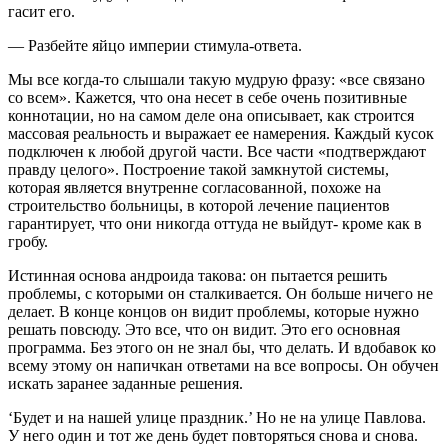
гасит его.
— Разбейте яйцо империи стимула-ответа.
Мы все когда-то слышали такую мудрую фразу: «все связано
со всем». Кажется, что она несет в себе очень позитивные
коннотации, но на самом деле она описывает, как строится
массовая реальность и выражает ее намерения. Каждый кусок
подключен к любой другой части. Все части «подтверждают
правду целого». Построение такой замкнутой системы,
которая является внутренне согласованной, похоже на
строительство больницы, в которой лечение пациентов
гарантирует, что они никогда оттуда не выйдут- кроме как в
гробу.
Истинная основа андроида такова: он пытается решить
проблемы, с которыми он сталкивается. Он больше ничего не
делает. В конце концов он видит проблемы, которые нужно
решать повсюду. Это все, что он видит. Это его основная
программа. Без этого он не знал бы, что делать. И вдобавок ко
всему этому он напичкан ответами на все вопросы. Он обучен
искать заранее заданные решения.
‘Будет и на нашей улице праздник.’ Но не на улице Павлова.
У него один и тот же день будет повторяться снова и снова.