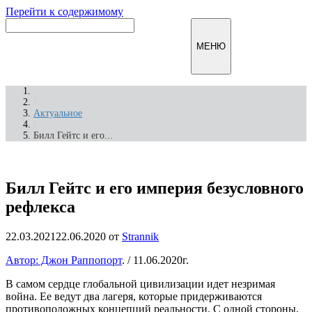
Перейти к содержимому
Инфомирск
МЕНЮ
/
Актуальное
/
Билл Гейтс и его...
Билл Гейтс и его империя безусловного
рефлекса
22.03.2021
22.06.2020
от
Strannik
Автор: Джон Раппопорт
. / 11.06.2020г.
В самом сердце глобальной цивилизации идет незримая
война. Ее ведут два лагеря, которые придерживаются
противоположных концепций реальности. С одной стороны,