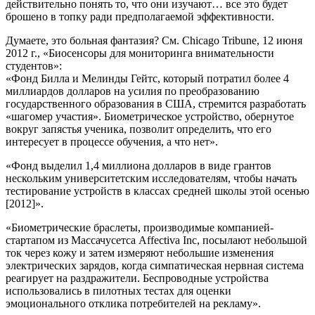
действительно понять то, что они изучают… все это будет
брошено в топку ради предполагаемой эффективности.
Думаете, это больная фантазия? См. Chicago Tribune, 12 июня
2012 г., «Биосенсоры для мониторинга внимательности
студентов»:
«Фонд Билла и Мелинды Гейтс, который потратил более 4
миллиардов долларов на усилия по преобразованию
государственного образования в США, стремится разработать
«шагомер участия». Биометрическое устройство, обернутое
вокруг запястья ученика, позволит определить, что его
интересует в процессе обучения, а что нет».
«Фонд выделил 1,4 миллиона долларов в виде грантов
нескольким университетским исследователям, чтобы начать
тестирование устройств в классах средней школы этой осенью
[2012]».
«Биометрические браслеты, производимые компанией-
стартапом из Массачусетса Affectiva Inc, посылают небольшой
ток через кожу и затем измеряют небольшие изменения
электрических зарядов, когда симпатическая нервная система
реагирует на раздражители. Беспроводные устройства
использовались в пилотных тестах для оценки
эмоционального отклика потребителей на рекламу».