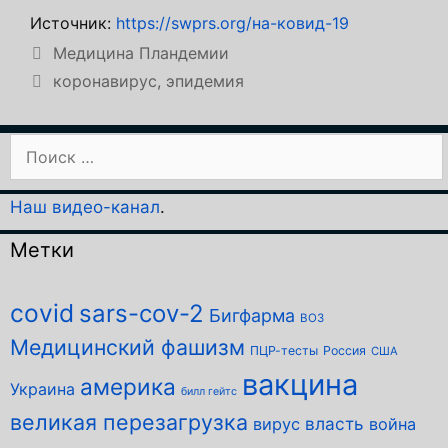
Источник:
https://swprs.org/на-ковид-19
Рубрики
Медицина Пландемии
Метки
коронавирус
,
эпидемия
Поиск:
Наш видео-канал
.
Метки
covid
sars-cov-2
Бигфарма
ВОЗ
Медицинский фашизм
ПЦР-тесты
Россия
США
вакцина
америка
Украина
билл гейтс
великая перезагрузка
власть
вирус
война