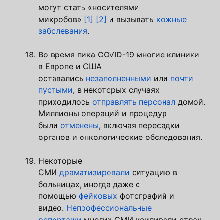
могут стать «носителями
микробов»
[1]
[2]
и вызывать
кожные
заболевания
.
Во время пика COVID-19 многие клиники
в Европе и США
оставались
незаполненными
или
почти
пустыми
, в некоторых случаях
приходилось
отправлять персонал
домой.
Миллионы операций и процедур
были
отменены
, включая пересадки
органов и онкологические обследования.
Некоторые
СМИ
драматизировали
ситуацию в
больницах, иногда даже с
помощью
фейковых
фотографий и
видео.
Непрофессиональные
репортажи
многих СМИ усиливали страх