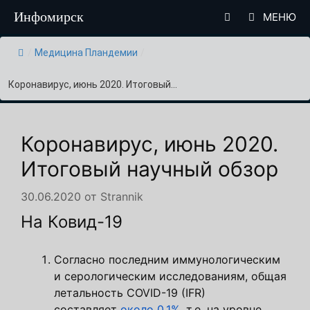
Перейти
Инфомирск
МЕНЮ
к
содержимому
/
Медицина Пландемии
/
Коронавирус, июнь 2020. Итоговый...
Коронавирус, июнь 2020.
Итоговый научный обзор
30.06.2020
от
Strannik
На Ковид-19
Согласно последним иммунологическим
и серологическим исследованиям, общая
летальность COVID-19 (IFR)
составляет
около 0,1%
, т.е. на уровне