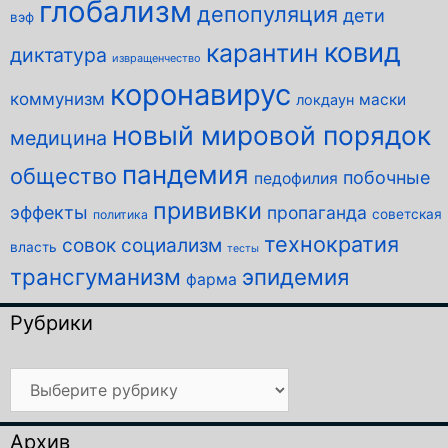
глобализм
депопуляция
дети
вэф
ковид
карантин
диктатура
извращенчество
коронавирус
коммунизм
маски
локдаун
новый мировой порядок
медицина
пандемия
общество
побочные
педофилия
прививки
эффекты
пропаганда
советская
политика
технократия
совок
социализм
власть
тесты
трансгуманизм
эпидемия
фарма
Рубрики
Рубрики
Архив