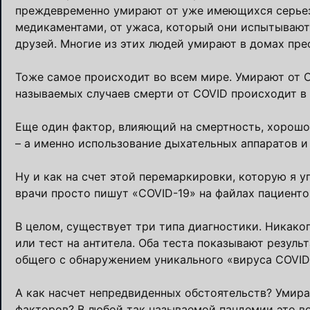
преждевременно умирают от уже имеющихся серьезн
медикаментами, от ужаса, который они испытывают 
друзей. Многие из этих людей умирают в домах пре
Тоже самое происходит во всем мире. Умирают от C
называемых случаев смерти от COVID происходит в
Еще один фактор, влияющий на смертность, хорошо
– а именно использование дыхательных аппаратов и
Ну и как на счет этой перемаркировки, которую я у
врачи просто пишут «COVID-19» на файлах пациенто
В целом, существует три типа диагностики. Никако
или тест на антитела. Оба теста показывают резуль
общего с обнаружением уникального «вируса COVID»
А как насчет непредвиденных обстоятельств? Умир
факторов? В любой так называемой пандемии это в