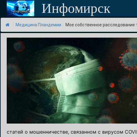
Перейти
Инфомирск
к
содержимому
/
Медицина Пландемии
/
Мое собственное расследование та
статей о мошенничестве, связанном с вирусом COVI