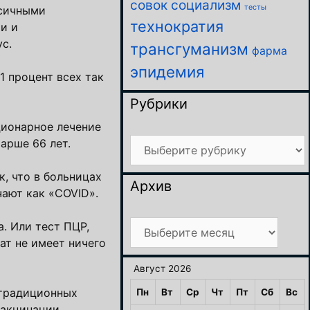
совок
социализм
тесты
ксичными
технократия
и и
с.
трансгуманизм
фарма
эпидемия
1 процент всех так
Рубрики
ционарное лечение
Рубрики
арше 66 лет.
к, что в больницах
Архив
чают как «COVID».
Архив
. Или тест ПЦР,
ат не имеет ничего
Август 2026
етрадиционных
Пн
Вт
Ср
Чт
Пт
Сб
Вс
вакцинации,