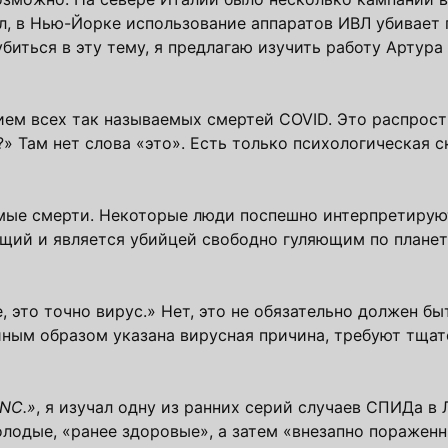
л, в Нью-Йорке использование аппаратов ИВЛ убивает 
биться в эту тему, я предлагаю изучить работу Артура
ем всех так называемых смертей COVID. Это распрост
о?» Там нет слова «это». Есть только психологическая 
имые смерти. Некоторые люди поспешно интерпретируют
ящий и является убийцей свободно гуляющим по планет
, это точно вирус.» Нет, это не обязательно должен бы
йным образом указана вирусная причина, требуют тщат
INC.»
, я изучал одну из ранних серий случаев СПИДа в 
олодые, «ранее здоровые», а затем «внезапно поражен