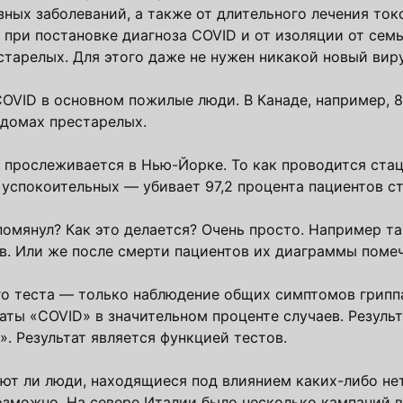
ых заболеваний, а также от длительного лечения то
при постановке диагноза COVID и от изоляции от семь
старелых. Для этого даже не нужен никакой новый виру
OVID в основном пожилые люди. В Канаде, например, 8
 домах престарелых.
 прослеживается в Нью-Йорке. То как проводится ста
 успокоительных — убивает 97,2 процента пациентов ст
помянул? Как это делается? Очень просто. Например та
в. Или же после смерти пациентов их диаграммы поме
го теста — только наблюдение общих симптомов гриппа
таты «COVID» в значительном проценте случаев. Результ
. Результат является функцией тестов.
ают ли люди, находящиеся под влиянием каких-либо н
озможно. На севере Италии было несколько кампаний 