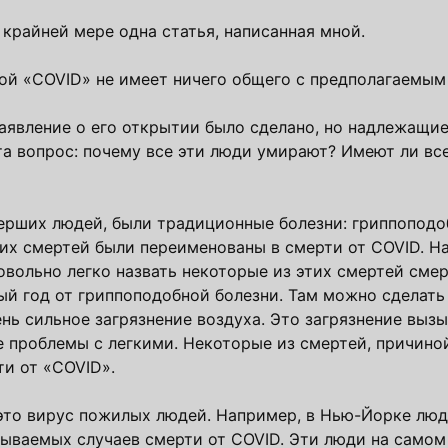
крайней мере одна статья, написанная мной.
кой «COVID» не имеет ничего общего с предполагаемым
аявление о его открытии было сделано, но надлежащи
та вопрос: почему все эти люди умирают? Имеют ли вс
мерших людей, были традиционные болезни: гриппоподо
тих смертей были переименованы в смерти от COVID. Н
овольно легко назвать некоторые из этих смертей сме
й год от гриппоподобной болезни. Там можно сделать
ень сильное загрязнение воздуха. Это загрязнение выз
е проблемы с легкими. Некоторые из смертей, причино
ти от «COVID».
это вирус пожилых людей. Например, в Нью-Йорке люди
азываемых случаев смерти от COVID. Эти люди на самом