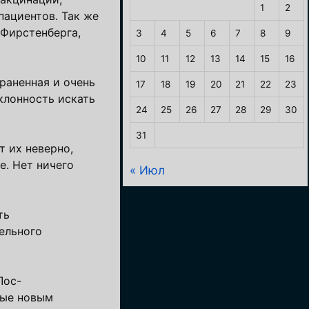
1
2
пациентов. Так же
 Фирстенберга,
3
4
5
6
7
8
9
10
11
12
13
14
15
16
раненная и очень
17
18
19
20
21
22
23
склонность искать
24
25
26
27
28
29
30
31
 их неверно,
е. Нет ничего
« Июл
ть
ельного
Лос-
ные новым