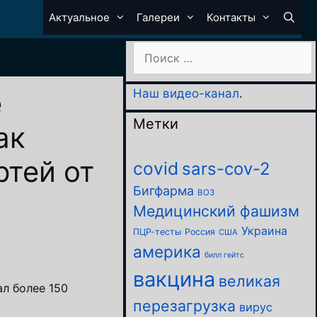
Актуальное
Галереи
Контакты
Поиск:
е
Наш видео-канал
.
Метки
ак
тей от
covid
sars-cov-2
Бигфарма
ВОЗ
Медицинский фашизм
Украина
ПЦР-тесты
Россия
США
америка
билл гейтс
вакцина
великая
л более 150
перезагрузка
вирус