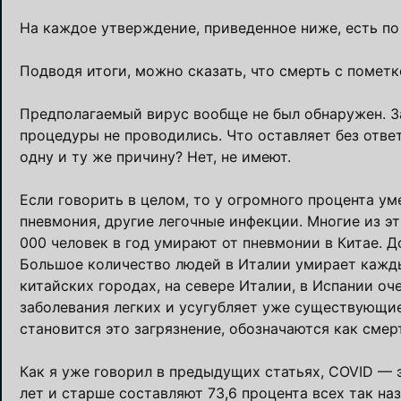
На каждое утверждение, приведенное ниже, есть по 
Подводя итоги, можно сказать, что смерть с помет
Предполагаемый вирус вообще не был обнаружен. З
процедуры не проводились. Что оставляет без отве
одну и ту же причину? Нет, не имеют.
Если говорить в целом, то у огромного процента у
пневмония, другие легочные инфекции. Многие из э
000 человек в год умирают от пневмонии в Китае. Д
Большое количество людей в Италии умирает кажды
китайских городах, на севере Италии, в Испании оч
заболевания легких и усугубляет уже существующи
становится это загрязнение, обозначаются как смер
Как я уже говорил в предыдущих статьях, COVID — 
лет и старше составляют 73,6 процента всех так н