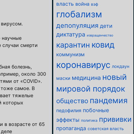
власть
война
вэф
глобализм
 вирусом.
депопуляция
дети
диктатура
извращенчество
е научные
ковид
карантин
е случаи смерти
коммунизм
коронавирус
бная болезнь,
локдаун
апример, около 300
новый
медицина
маски
ртями от «COVID».
мировой порядок
 тоже самое. В
ывает тяжелые
пандемия
общество
й которых
побочные
педофилия
прививки
эффекты
политика
 в возрасте от 65
пропаганда
советская власть
 деле