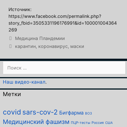
Источник:
https://www.facebook.com/permalink.php?
story_fbid=3505331196176991&id=100001004364
269
Рубрики
Медицина Пландемии
Метки
карантин
,
коронавирус
,
маски
Поиск:
Наш видео-канал
.
Метки
covid
sars-cov-2
Бигфарма
ВОЗ
Медицинский фашизм
ПЦР-тесты
Россия
США