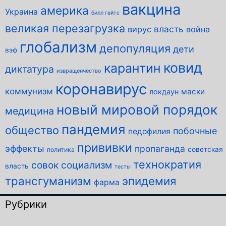
вакцина
америка
Украина
билл гейтс
великая перезагрузка
власть
вирус
война
глобализм
депопуляция
дети
вэф
ковид
карантин
диктатура
извращенчество
коронавирус
коммунизм
маски
локдаун
новый мировой порядок
медицина
пандемия
общество
побочные
педофилия
прививки
эффекты
пропаганда
советская
политика
технократия
совок
социализм
власть
тесты
трансгуманизм
эпидемия
фарма
Рубрики