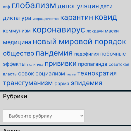
глобализм
депопуляция
дети
вэф
ковид
карантин
диктатура
извращенчество
коронавирус
коммунизм
маски
локдаун
новый мировой порядок
медицина
пандемия
общество
побочные
педофилия
прививки
эффекты
пропаганда
советская
политика
технократия
совок
социализм
власть
тесты
трансгуманизм
эпидемия
фарма
Рубрики
Рубрики
Архив