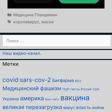
Рубрики
Медицина Пландемии
Метки
коронавирус
,
маски
Поиск:
Наш видео-канал
.
Метки
covid
sars-cov-2
Бигфарма
ВОЗ
Медицинский фашизм
ПЦР-тесты
Россия
США
вакцина
америка
Украина
билл гейтс
великая перезагрузка
власть
вирус
война