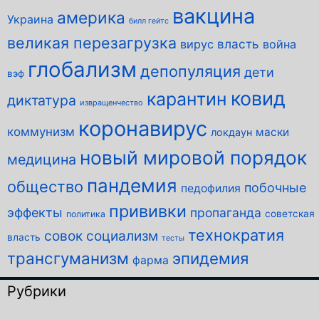
вакцина
америка
Украина
билл гейтс
великая перезагрузка
власть
вирус
война
глобализм
депопуляция
дети
вэф
ковид
карантин
диктатура
извращенчество
коронавирус
коммунизм
маски
локдаун
новый мировой порядок
медицина
пандемия
общество
побочные
педофилия
прививки
эффекты
пропаганда
советская
политика
технократия
совок
социализм
власть
тесты
трансгуманизм
эпидемия
фарма
Рубрики