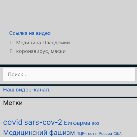
Ссылка на видео
Рубрики
Медицина Пландемии
Метки
коронавирус
,
маски
Поиск:
Наш видео-канал
.
Метки
covid
sars-cov-2
Бигфарма
ВОЗ
Медицинский фашизм
ПЦР-тесты
Россия
США