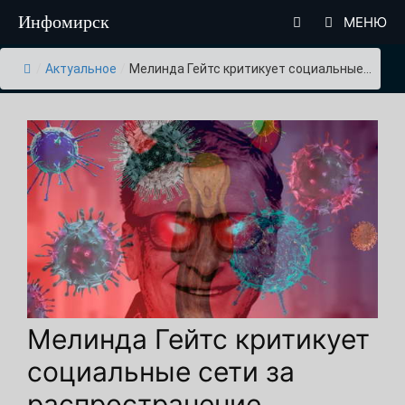
Перейти
Инфомирск
МЕНЮ
к
содержимому
/
Актуальное
/
Мелинда Гейтс критикует социальные...
Мелинда Гейтс критикует
социальные сети за
распространение