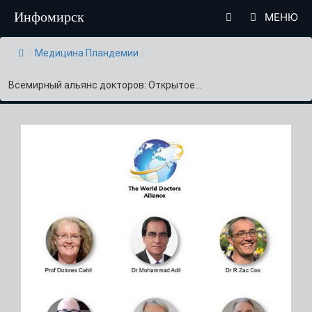
Перейти
Инфомирск
МЕНЮ
к
содержимому
/
Медицина Пландемии
/
Всемирный альянс докторов: Открытое...