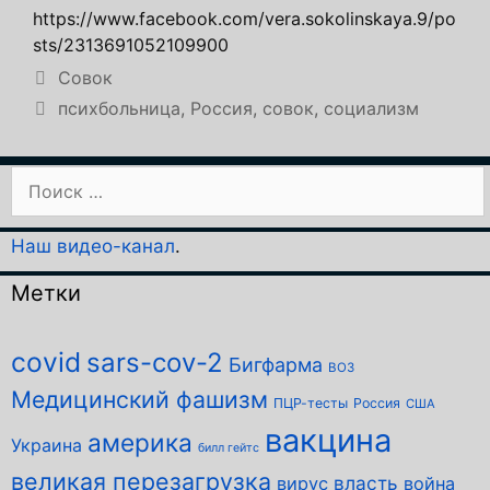
https://www.facebook.com/vera.sokolinskaya.9/po
sts/2313691052109900
Рубрики
Совок
Метки
психбольница
,
Россия
,
совок
,
социализм
Поиск:
Наш видео-канал
.
Метки
covid
sars-cov-2
Бигфарма
ВОЗ
Медицинский фашизм
ПЦР-тесты
Россия
США
вакцина
америка
Украина
билл гейтс
великая перезагрузка
власть
вирус
война