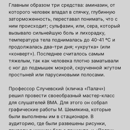
Главным образом три средства: аминазин, от
которого человек впадал в спячку, глубинную
заторможенность, переставал понимать, что с
ним происходит; сульфазин, или, сера, который
вызывало сильнейшую боль и лихорадку,
температура тела поднималась до 40-41 ºС и
продолжалась два–три дня; «укрутка» (или
«конверт»). Последнее считалось самым
тяжелым, так как человека плотно заматывали
с ног до подмышек мокрой, скрученной жгутом
простыней или парусиновыми полосами.
Профессор Случевский (кличка «Палач»)
решил провести своеобразный мастер-класс
для слушателей ВМА. Для этого он собрал
графические работы М. Шемякина, которые
были выполнены им в стационаре. В
аудиторию, где были развешены рисунки,