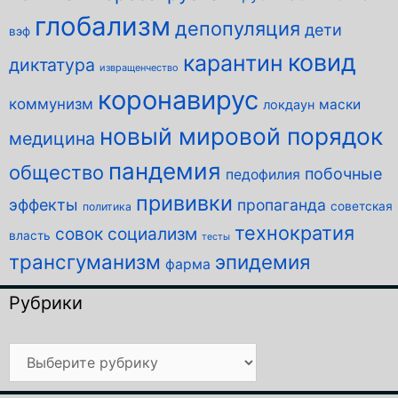
глобализм
депопуляция
дети
вэф
ковид
карантин
диктатура
извращенчество
коронавирус
коммунизм
маски
локдаун
новый мировой порядок
медицина
пандемия
общество
побочные
педофилия
прививки
эффекты
пропаганда
советская
политика
технократия
совок
социализм
власть
тесты
трансгуманизм
эпидемия
фарма
Рубрики
Рубрики