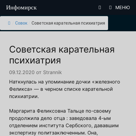
Перейти
Инфомирск
МЕНЮ
к
содержимому
/
Совок
/
Советская карательная психиатрия
Советская карательная
психиатрия
09.12.2020
от
Strannik
Наткнулась на упоминание дочки «железного
Феликса» — в черном списке карательной
психиатрии.
Маргарита Феликсовна Тальце по-своему
продолжила дело отца : заведовала 4-ым
отделением института Сербского, дававшим
экспертизу политзаключенным. Она,