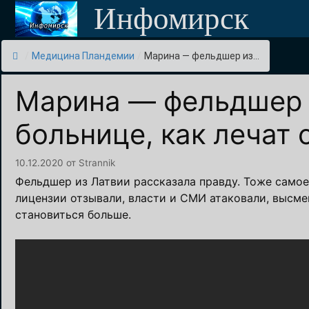
Перейти
Инфомирск
к
содержимому
/
Медицина Пландемии
/
Марина — фельдшер из...
Марина — фельдшер 
больнице, как лечат
10.12.2020
от
Strannik
Фельдшер из Латвии рассказала правду. Тоже самое
лицензии отзывали, власти и СМИ атаковали, высме
становиться больше.