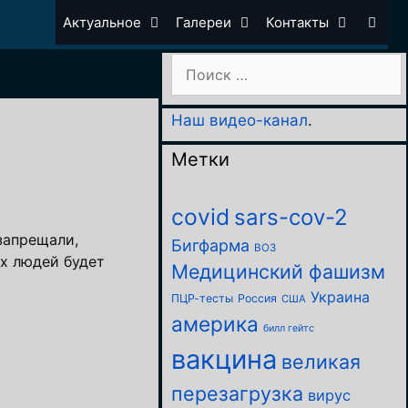
Актуальное
Галереи
Контакты
Поиск:
Наш видео-канал
.
Метки
covid
sars-cov-2
запрещали,
Бигфарма
ВОЗ
их людей будет
Медицинский фашизм
Украина
ПЦР-тесты
Россия
США
америка
билл гейтс
вакцина
великая
перезагрузка
вирус