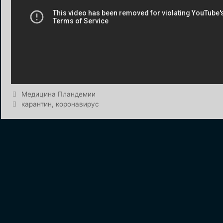
Рубрики
Медицина Пландемии
Метки
карантин
,
коронавирус