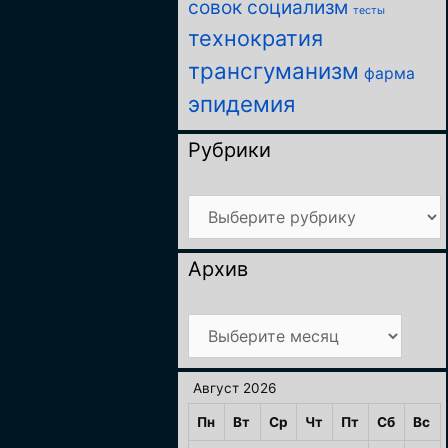
совок
социализм
тесты
технократия
трансгуманизм
фарма
эпидемия
Рубрики
Рубрики
Архив
Архив
Август 2026
Пн
Вт
Ср
Чт
Пт
Сб
Вс