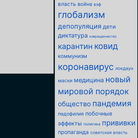
власть
война
вэф
глобализм
депопуляция
дети
диктатура
извращенчество
ковид
карантин
коммунизм
коронавирус
локдаун
новый
медицина
маски
мировой порядок
пандемия
общество
побочные
педофилия
прививки
эффекты
политика
пропаганда
советская власть