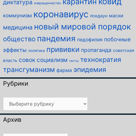
ковид
карантин
диктатура
извращенчество
коронавирус
коммунизм
маски
локдаун
новый мировой порядок
медицина
пандемия
общество
побочные
педофилия
прививки
эффекты
пропаганда
советская
политика
технократия
совок
социализм
власть
тесты
трансгуманизм
эпидемия
фарма
Рубрики
Рубрики
Архив