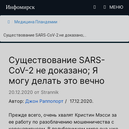
Перейти
Инфомирск
МЕНЮ
к
содержимому
/
Медицина Пландемии
/
Существование SARS-CoV-2 не доказано;...
Существование SARS-
CoV-2 не доказано; Я
могу делать это вечно
20.12.2020
от
Strannik
Автор:
Джон Раппопорт
/ 17.12.2020.
Прежде всего, очень хвалят Кристин Мэсси за
ее работу по разоблачению мошенничества с
коронавирусом. В полубезумном мире она уже