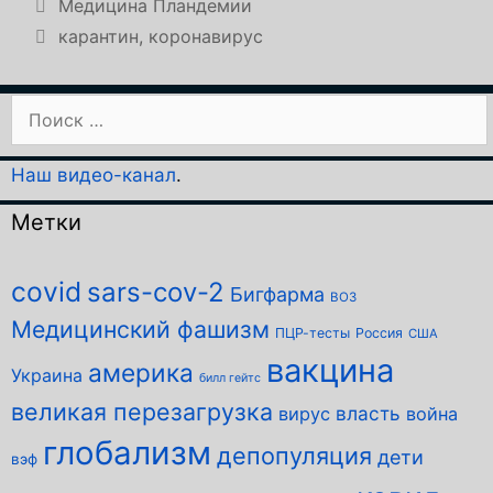
Рубрики
Медицина Пландемии
Метки
карантин
,
коронавирус
Поиск:
Наш видео-канал
.
Метки
covid
sars-cov-2
Бигфарма
ВОЗ
Медицинский фашизм
ПЦР-тесты
Россия
США
вакцина
америка
Украина
билл гейтс
великая перезагрузка
власть
вирус
война
глобализм
депопуляция
дети
вэф