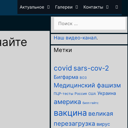
Актуальное
Галереи
Контакты
Поиск:
чайте
Наш видео-канал
.
Метки
covid
sars-cov-2
Бигфарма
ВОЗ
Медицинский фашизм
Украина
ПЦР-тесты
Россия
США
америка
билл гейтс
вакцина
великая
перезагрузка
вирус