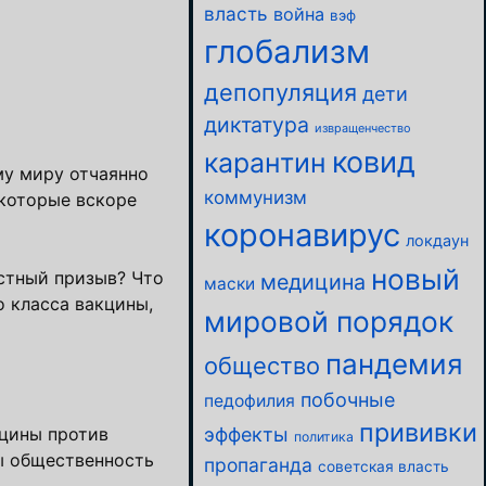
власть
война
вэф
глобализм
депопуляция
дети
диктатура
извращенчество
ковид
карантин
му миру отчаянно
коммунизм
которые вскоре
коронавирус
локдаун
новый
астный призыв? Что
медицина
маски
о класса вакцины,
мировой порядок
пандемия
общество
побочные
педофилия
прививки
кцины против
эффекты
политика
бы общественность
пропаганда
советская власть