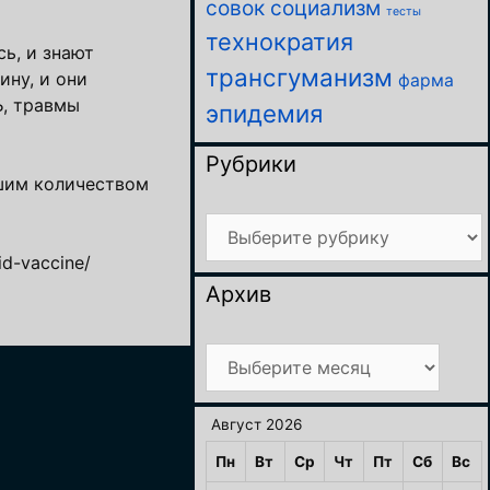
совок
социализм
тесты
технократия
ь, и знают
трансгуманизм
ину, и они
фарма
Ь, травмы
эпидемия
Рубрики
ьшим количеством
Рубрики
id-vaccine/
Архив
Архив
Август 2026
Пн
Вт
Ср
Чт
Пт
Сб
Вс