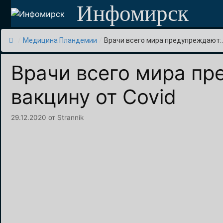
Перейти
Инфомирск
к
содержимому
/
Медицина Пландемии
/
Врачи всего мира предупреждают:..
Врачи всего мира пр
вакцину от Covid
29.12.2020
от
Strannik