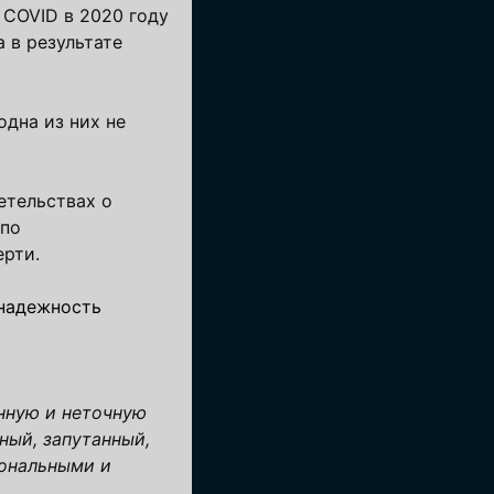
COVID в 2020 году
 в результате
дна из них не
етельствах о
по
ерти.
енадежность
нную и неточную
ный, запутанный,
иональными и