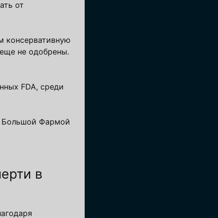
ать от
ем консервативную
 еще не одобрены.
нных FDA, среди
н Большой Фармой
ерти в
лагодаря