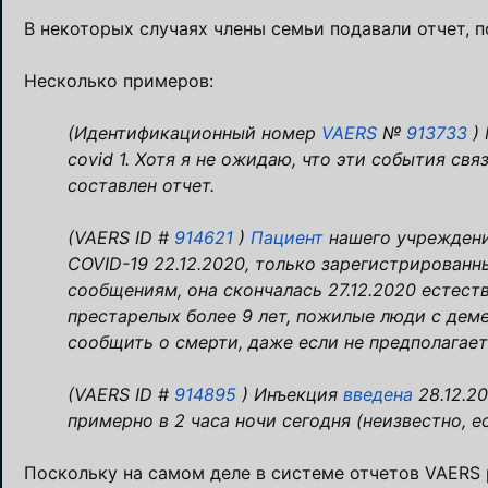
В некоторых случаях члены семьи подавали отчет, 
Несколько примеров:
(Идентификационный номер
VAERS
№
913733
) 
covid 1. Хотя я не ожидаю, что эти события свя
составлен отчет.
(VAERS ID #
914621
)
Пациент
нашего учреждени
COVID-19 22.12.2020, только зарегистрирован
сообщениям, она скончалась 27.12.2020 естест
престарелых более 9 лет, пожилые люди с дем
сообщить о смерти, даже если не предполагаетс
(VAERS ID #
914895
) Инъекция
введена
28.12.20
примерно в 2 часа ночи сегодня (неизвестно, 
Поскольку на самом деле в системе отчетов VAERS 