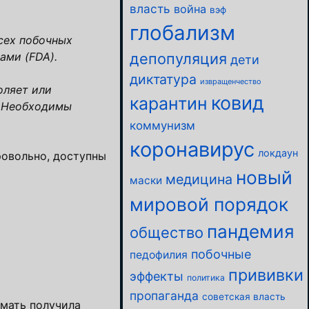
власть
война
вэф
глобализм
сех побочных
ами (FDA).
депопуляция
дети
диктатура
извращенчество
оляет или
ковид
карантин
. Необходимы
коммунизм
коронавирус
локдаун
ровольно, доступны
новый
медицина
маски
мировой порядок
пандемия
общество
побочные
педофилия
прививки
эффекты
политика
пропаганда
советская власть
 мать получила