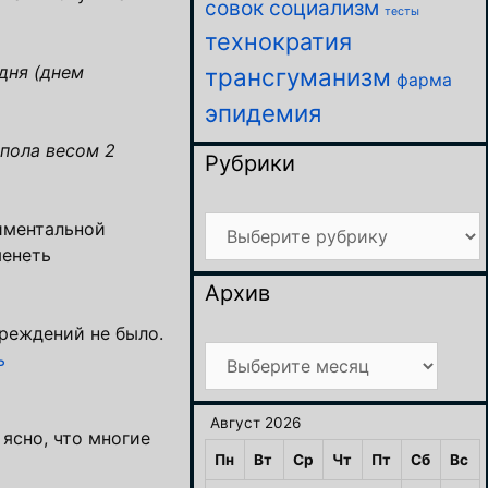
совок
социализм
тесты
технократия
дня (днем
трансгуманизм
фарма
эпидемия
 пола весом 2
Рубрики
Рубрики
иментальной
менеть
Архив
реждений не было.
Архив
ь
Август 2026
ясно, что многие
Пн
Вт
Ср
Чт
Пт
Сб
Вс