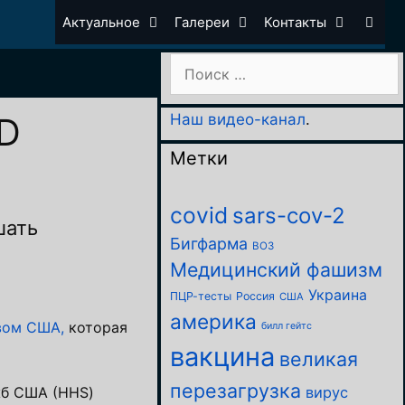
Актуальное
Галереи
Контакты
Поиск:
ID
Наш видео-канал
.
Метки
covid
sars-cov-2
шать
Бигфарма
ВОЗ
Медицинский фашизм
Украина
ПЦР-тесты
Россия
США
америка
вом США,
которая
билл гейтс
вакцина
великая
перезагрузка
ужб США (HHS)
вирус