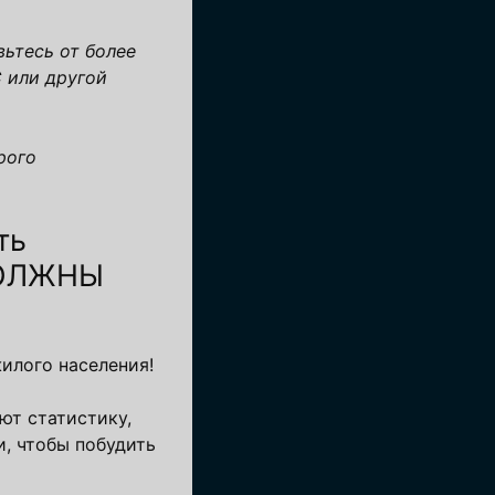
вьтесь от более
 или другой
рого
ть
ДОЛЖНЫ
илого населения!
ют статистику,
, чтобы побудить