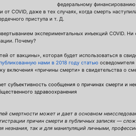
федеральному финансированию 
 от COVID, даже в тех случаях, когда смерть наступила
рдечного приступа и т. Д.
вертыванием экспериментальных инъекций COVID. Ни о
нации. Почему?
ей от вакцины», которая будет использоваться в свид
публикованную нами в 2018 году статью
осведомителя 
ку включения «причины смерти» в свидетельства о см
ает субъективность сообщения о причинах смерти и н
бщественного здравоохранения
лей смертности может и дает в основном неисследова
егистрации причин смерти в публичных записях — слож
я незнания, так и для манипуляций личными, професс