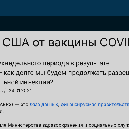
в США от вакцины COV
ухнедельного периода в результате
 как долго мы будем продолжать разре
льной инъекции?
 / 24.01.2021.
VAERS) — это
база данных
,
финансируемая правительст
и.
 год для Министерства здравоохранения и социальных сл