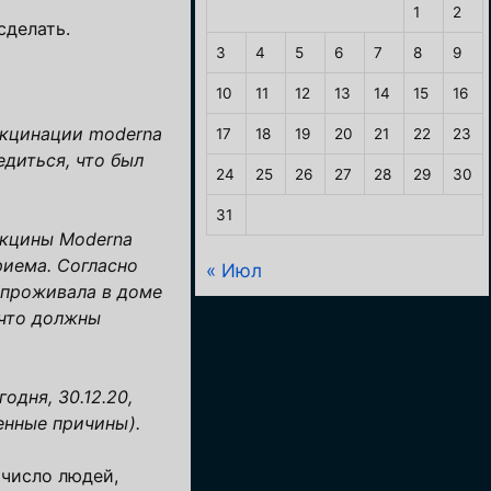
1
2
сделать.
3
4
5
6
7
8
9
10
11
12
13
14
15
16
акцинации moderna
17
18
19
20
21
22
23
едиться, что был
24
25
26
27
28
29
30
31
акцины Moderna
риема. Согласно
« Июл
, проживала в доме
 что должны
одня, 30.12.20,
енные причины).
 число людей,