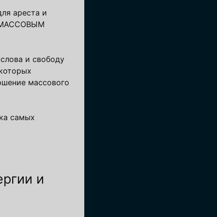
для ареста и
ак МАССОВЫМ
слова и свободу
 которых
ршение массового
йка самых
ергии и