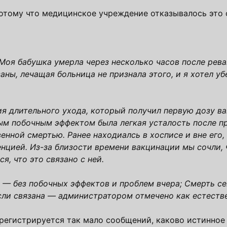
потому что медицинское учреждение отказывалось это 
Моя бабушка умерла через несколько часов после рев
заны, лечащая больница не признала этого, и я хотел уб
я длительного ухода, который получил первую дозу в
ным побочным эффектом была легкая усталость после п
венной смертью. Ранее находиалсь в хосписе и вне его
енцией. Из-за близости времени вакцинации мы сочли,
я, что это связано с ней.
 — без побочных эффектов и проблем вчера; Смерть сег
если связана — администратором отмечено как естеств
регистрируется так мало сообщений, каково истинное