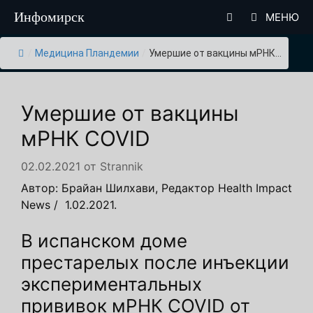
Перейти
Инфомирск
МЕНЮ
к
содержимому
/
Медицина Пландемии
/
Умершие от вакцины мРНК...
Умершие от вакцины
мРНК COVID
02.02.2021
от
Strannik
Автор: Брайан Шилхави, Редактор Health Impact
News / 1.02.2021.
В испанском доме
престарелых после инъекции
экспериментальных
прививок мРНК COVID от