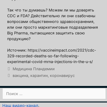
Так что ты думаешь? Можем ли мы доверять
CDC и FDA? Действительно ли они озабочены
вопросами общественного здравоохранения,
или они просто маркетинговые подразделения
Big Pharma, пытающиеся защитить свою
продукцию?
Источник: https://vaccineimpact.com/2021/cdc-
329-recorded-deaths-so-far-following-
experimental-covid-mrna-injections-in-the-u-s/
Рубрики
Медицина Пландемии
Метки
вакцина
,
карантин
,
коронавирус
Поиск:
Наш видео-канал
.