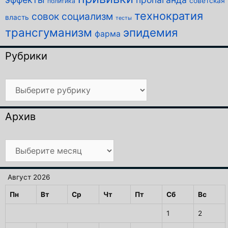
советская
политика
технократия
совок
социализм
власть
тесты
трансгуманизм
эпидемия
фарма
Рубрики
Рубрики
Архив
Архив
Август 2026
Пн
Вт
Ср
Чт
Пт
Сб
Вс
1
2