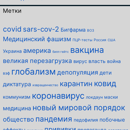
Метки
covid
sars-cov-2
Бигфарма
ВОЗ
Медицинский фашизм
ПЦР-тесты
Россия
США
вакцина
америка
Украина
билл гейтс
великая перезагрузка
власть
вирус
война
глобализм
депопуляция
дети
вэф
ковид
карантин
диктатура
извращенчество
коронавирус
коммунизм
маски
локдаун
новый мировой порядок
медицина
пандемия
общество
побочные
педофилия
прививки
эффекты
пропаганда