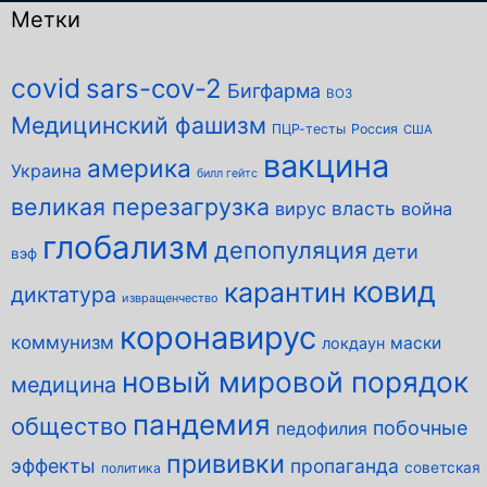
Метки
covid
sars-cov-2
Бигфарма
ВОЗ
Медицинский фашизм
ПЦР-тесты
Россия
США
вакцина
америка
Украина
билл гейтс
великая перезагрузка
власть
вирус
война
глобализм
депопуляция
дети
вэф
ковид
карантин
диктатура
извращенчество
коронавирус
коммунизм
маски
локдаун
новый мировой порядок
медицина
пандемия
общество
побочные
педофилия
прививки
эффекты
пропаганда
советская
политика