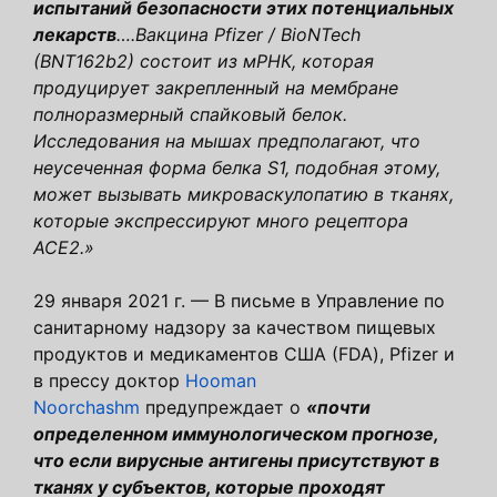
испытаний безопасности этих потенциальных
лекарств
….Вакцина Pfizer / BioNTech
(BNT162b2) состоит из мРНК, которая
продуцирует закрепленный на мембране
полноразмерный спайковый белок.
Исследования на мышах предполагают, что
неусеченная форма белка S1, подобная этому,
может вызывать микроваскулопатию в тканях,
которые экспрессируют много рецептора
ACE2.»
29 января 2021 г. — В письме в Управление по
санитарному надзору за качеством пищевых
продуктов и медикаментов США (FDA), Pfizer и
в прессу доктор
Hooman
Noorchashm
предупреждает о
«почти
определенном иммунологическом прогнозе,
что если вирусные антигены присутствуют в
тканях у субъектов, которые проходят