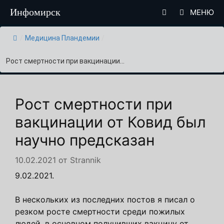
Перейти
Инфомирск
МЕНЮ
к
содержимому
/
Медицина Пландемии
/
Рост смертности при вакцинации...
Рост смертности при
вакцинации от Ковид был
научно предсказан
10.02.2021
от
Strannik
9.02.2021.
В нескольких из последних постов я писал о
резком росте смертности среди пожилых
людей, в основном получивших вакцину от