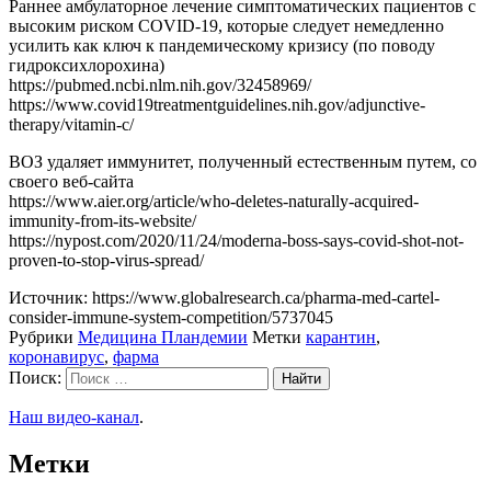
Раннее амбулаторное лечение симптоматических пациентов с
высоким риском COVID-19, которые следует немедленно
усилить как ключ к пандемическому кризису (по поводу
гидроксихлорохина)
https://pubmed.ncbi.nlm.nih.gov/32458969/
https://www.covid19treatmentguidelines.nih.gov/adjunctive-
therapy/vitamin-c/
ВОЗ удаляет иммунитет, полученный естественным путем, со
своего веб-сайта
https://www.aier.org/article/who-deletes-naturally-acquired-
immunity-from-its-website/
https://nypost.com/2020/11/24/moderna-boss-says-covid-shot-not-
proven-to-stop-virus-spread/
Источник: https://www.globalresearch.ca/pharma-med-cartel-
consider-immune-system-competition/5737045
Рубрики
Медицина Пландемии
Метки
карантин
,
коронавирус
,
фарма
Поиск:
Наш видео-канал
.
Метки