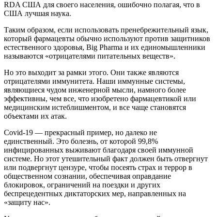
RDA США для своего населения, ошибочно полагая, что в
США лучшая наука.
Таким образом, если использовать пренебрежительный язык,
который фармацевты обычно используют против защитников
естественного здоровья, Big Pharma и их единомышленники
называются «отрицателями питательных веществ».
Но это выходит за рамки этого. Они также являются
отрицателями иммунитета. Наши иммунные системы,
являющиеся чудом инженерной мысли, намного более
эффективны, чем все, что изобретено фармацевтикой или
медицинским истеблишментом, и все чаще становятся
объектами их атак.
Covid-19 — прекрасный пример, но далеко не
единственный. Это болезнь, от которой 99,8%
инфицированных выживают благодаря своей иммунной
системе. Но этот утешительный факт должен быть отвергнут
или подвергнут цензуре, чтобы посеять страх и террор в
общественном сознании, обеспечивая оправдание
блокировок, ограничений на поездки и других
беспрецедентных диктаторских мер, направленных на
«защиту нас».