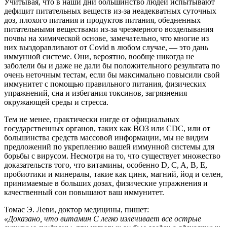
Учитывая, что в наши дни большинство людей испытывают
дефицит питательных веществ из-за неадекватных суточных
доз, плохого питания и продуктов питания, обедненных
питательными веществами из-за чрезмерного возделывания
почвы на химической основе, замечательно, что многие из
них выздоравливают от Covid в любом случае, — это дань
иммунной системе. Они, вероятно, вообще никогда не
заболели бы и даже не дали бы положительного результата по
очень неточным тестам, если бы максимально повысили свой
иммунитет с помощью правильного питания, физических
упражнений, сна и избегания токсинов, загрязнения
окружающей среды и стресса.
Тем не менее, практически нигде от официальных
государственных органов, таких как ВОЗ или CDC, или от
большинства средств массовой информации, мы не видим
предложений по укреплению вашей иммунной системы для
борьбы с вирусом. Несмотря на то, что существует множество
доказательств того, что витамины, особенно D, C, A, B, E,
пробиотики и минералы, такие как цинк, магний, йод и селен,
принимаемые в больших дозах, физические упражнения и
качественный сон повышают ваш иммунитет.
Томас Э. Леви, доктор медицины, пишет:
«Доказано, что витамин С легко излечивает все острые