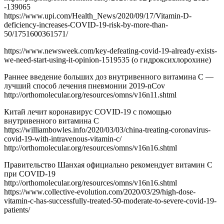
-139065
https://www.upi.com/Health_News/2020/09/17/Vitamin-D-
deficiency-increases-COVID-19-risk-by-more-than-
50/1751600361571/
https://www.newsweek.com/key-defeating-covid-19-already-exists-
we-need-start-using-it-opinion-1519535 (о гидроксихлорохине)
Раннее введение больших доз внутривенного витамина С —
лучший способ лечения пневмонии 2019-nCov
http://orthomolecular.org/resources/omns/v16n11.shtml
Китай лечит коронавирус COVID-19 с помощью
внутривенного витамина С
https://williambowles.info/2020/03/03/china-treating-coronavirus-
covid-19-with-intravenous-vitamin-c/
http://orthomolecular.org/resources/omns/v16n16.shtml
Правительство Шанхая официально рекомендует витамин С
при COVID-19
http://orthomolecular.org/resources/omns/v16n16.shtml
https://www.collective-evolution.com/2020/03/29/high-dose-
vitamin-c-has-successfully-treated-50-moderate-to-severe-covid-19-
patients/