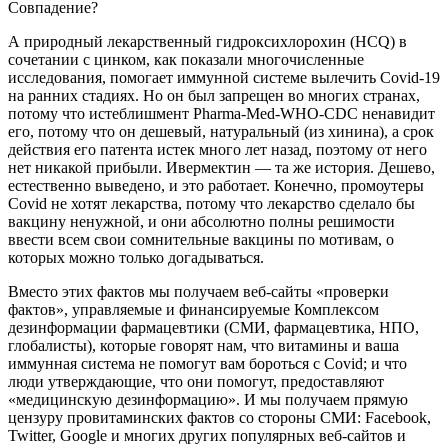
Совпадение?
А природный лекарственный гидроксихлорохин (HCQ) в
сочетании с цинком, как показали многочисленные
исследования, помогает иммунной системе вылечить Covid-19
на ранних стадиях. Но он был запрещен во многих странах,
потому что истеблишмент Pharma-Med-WHO-CDC ненавидит
его, потому что он дешевый, натуральный (из хинина), а срок
действия его патента истек много лет назад, поэтому от него
нет никакой прибыли. Ивермектин — та же история. Дешево,
естественно выведено, и это работает. Конечно, промоутеры
Covid не хотят лекарства, потому что лекарство сделало бы
вакцину ненужной, и они абсолютно полны решимости
ввести всем свои сомнительные вакцины по мотивам, о
которых можно только догадываться.
Вместо этих фактов мы получаем веб-сайты «проверки
фактов», управляемые и финансируемые Комплексом
дезинформации фармацевтики (СМИ, фармацевтика, НПО,
глобалисты), которые говорят нам, что витамины и ваша
иммунная система не помогут вам бороться с Covid; и что
люди утверждающие, что они помогут, предоставляют
«медицинскую дезинформацию». И мы получаем прямую
цензуру провитаминских фактов со стороны СМИ: Facebook,
Twitter, Google и многих других популярных веб-сайтов и