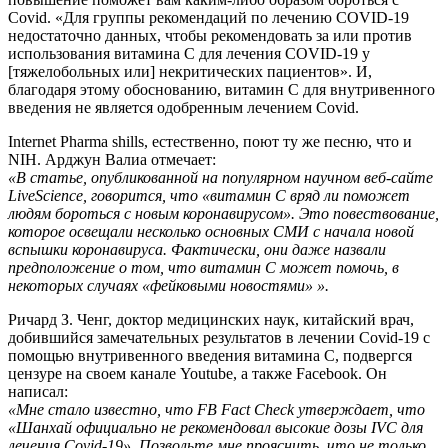
Covid. «Для группы рекомендаций по лечению COVID-19
недостаточно данных, чтобы рекомендовать за или против
использования витамина C для лечения COVID-19 у
[тяжелобольных или] некритических пациентов». И,
благодаря этому обоснованию, витамин C для внутривенного
введения не является одобренным лечением Covid.
Internet Pharma shills, естественно, поют ту же песню, что и
NIH. Арджун Валиа отмечает:
«В статье, опубликованной на популярном научном веб-сайте
LiveScience, говорится, что «витамин С вряд ли поможет
людям бороться с новым коронавирусом». Это повествование,
которое освещали несколько основных СМИ с начала новой
вспышки коронавируса. Фактически, они даже назвали
предположение о том, что витамин С может помочь, в
некоторых случаях «фейковыми новостями» ».
Ричард З. Ченг, доктор медицинских наук, китайский врач,
добившийся замечательных результатов в лечении Covid-19 с
помощью внутривенного введения витамина С, подвергся
цензуре на своем канале Youtube, а также Facebook. Он
написал:
«Мне стало известно, что FB Fact Check утверждает, что
«Шанхай официально не рекомендовал высокие дозы IVC для
лечения Covid-19». Позвольте мне прояснить, что не только