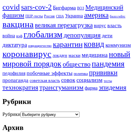
covid
sars-cov-2
Медицинский
Бигфарма
ВОЗ
америка
фашизм
Украина
ПЦР-тесты
Россия
США
билл гейтс
вакцина
великая перезагрузка
вирус
власть
глобализм
депопуляция
дети
война
вэф
ковид
карантин
диктатура
коммунизм
извращенчество
коронавирус
новый
медицина
маски
локдаун
мировой порядок
пандемия
общество
прививки
побочные эффекты
педофилия
политика
совок
социализм
пропаганда
советская власть
тесты
трансгуманизм
эпидемия
технократия
фарма
Рубрики
Рубрики
Архив