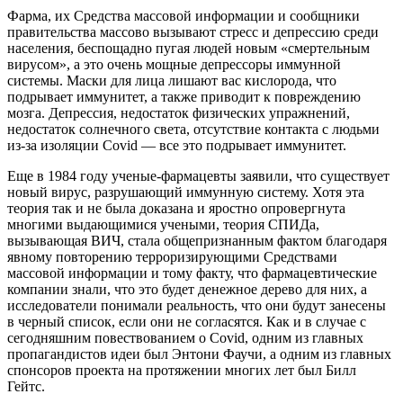
Фарма, их Средства массовой информации и сообщники
правительства массово вызывают стресс и депрессию среди
населения, беспощадно пугая людей новым «смертельным
вирусом», а это очень мощные депрессоры иммунной
системы. Маски для лица лишают вас кислорода, что
подрывает иммунитет, а также приводит к повреждению
мозга. Депрессия, недостаток физических упражнений,
недостаток солнечного света, отсутствие контакта с людьми
из-за изоляции Covid — все это подрывает иммунитет.
Еще в 1984 году ученые-фармацевты заявили, что существует
новый вирус, разрушающий иммунную систему. Хотя эта
теория так и не была доказана и яростно опровергнута
многими выдающимися учеными, теория СПИДа,
вызывающая ВИЧ, стала общепризнанным фактом благодаря
явному повторению терроризирующими Средствами
массовой информации и тому факту, что фармацевтические
компании знали, что это будет денежное дерево для них, а
исследователи понимали реальность, что они будут занесены
в черный список, если они не согласятся. Как и в случае с
сегодняшним повествованием о Covid, одним из главных
пропагандистов идеи был Энтони Фаучи, а одним из главных
спонсоров проекта на протяжении многих лет был Билл
Гейтс.