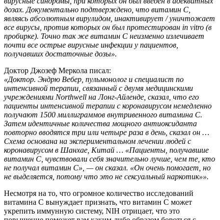
вирусные синдромы, при которых он был введен в адекватных
дозах. Документально подтверждено, что витамин С,
являясь абсолютным вирулидом, инактивирует / уничтожает
все вирусы, против которых он был протестирован in vitro (в
пробирке). Точно так же витамин С неизменно излечивает
почти все острые вирусные инфекции у пациентов,
получавших достаточные дозы».
Доктор Джозеф Меркола писал:
«Доктор. Эндрю Вебер, пульмонолог и специалист по
интенсивной терапии, связанный с двумя медицинскими
учреждениями Northwell на Лонг-Айленде, сказал, что его
пациенты интенсивной терапии с коронавирусом немедленно
получают 1500 миллиграммов внутривенного витамина С.
Затем идентичные количества мощного антиоксиданта
повторно вводятся три или четыре раза в день, сказал он …
Схема основана на экспериментальном лечении людей с
коронавирусом в Шанхае, Китай … «Пациенты, получавшие
витамин С, чувствовали себя значительно лучше, чем те, кто
не получал витамин С», — он сказал. «Он очень помогает, но
не выделяется, потому что это не сексуальный наркотик»».
Несмотря на то, что огромное количество исследований
витамина C вынуждает признать, что витамин C может
укрепить иммунную систему, NIH отрицает, что это
повышение поможет вам каким-либо образом бороться с