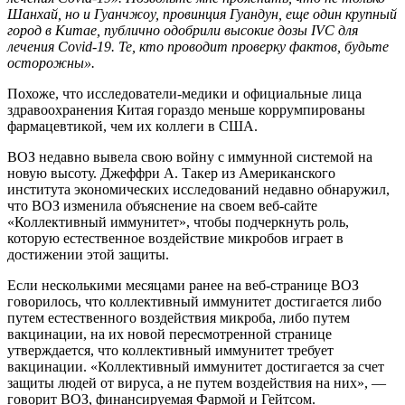
Шанхай, но и Гуанчжоу, провинция Гуандун, еще один крупный
город в Китае, публично одобрили высокие дозы IVC для
лечения Covid-19. Те, кто проводит проверку фактов, будьте
осторожны».
Похоже, что исследователи-медики и официальные лица
здравоохранения Китая гораздо меньше коррумпированы
фармацевтикой, чем их коллеги в США.
ВОЗ недавно вывела свою войну с иммунной системой на
новую высоту. Джеффри А. Такер из Американского
института экономических исследований недавно обнаружил,
что ВОЗ изменила объяснение на своем веб-сайте
«Коллективный иммунитет», чтобы подчеркнуть роль,
которую естественное воздействие микробов играет в
достижении этой защиты.
Если несколькими месяцами ранее на веб-странице ВОЗ
говорилось, что коллективный иммунитет достигается либо
путем естественного воздействия микроба, либо путем
вакцинации, на их новой пересмотренной странице
утверждается, что коллективный иммунитет требует
вакцинации. «Коллективный иммунитет достигается за счет
защиты людей от вируса, а не путем воздействия на них», —
говорит ВОЗ, финансируемая Фармой и Гейтсом.