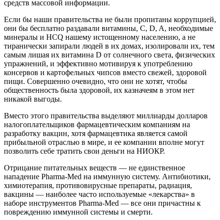
средств массовой информации.
Если бы наши правительства не были пропитаны коррупцией,
они бы бесплатно раздавали витамины, C, D, A, необходимые
минералы и HCQ нашему истощенному населению, а не
тиранически запирали людей в их домах, изолировали их, тем
самым лишая их витамина D от солнечного света, физических
упражнений, и эффективно мотивируя к употреблению
консервов и картофельных чипсов вместо свежей, здоровой
пищи. Совершенно очевидно, что они не хотят, чтобы
общественность была здоровой, их казначеям в этом нет
никакой выгоды.
Вместо этого правительства выделяют миллиарды долларов
налогоплательщиков фармацевтическим компаниям на
разработку вакцин, хотя фармацевтика является самой
прибыльной отраслью в мире, и ее компании вполне могут
позволить себе тратить свои деньги на НИОКР.
Отрицание питательных веществ — не единственное
нападение Pharma-Med на иммунную систему. Антибиотики,
химиотерапия, противовирусные препараты, радиация,
вакцины — наиболее часто используемые «лекарства» в
наборе инструментов Pharma-Med — все они причастны к
повреждению иммунной системы и смерти.