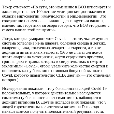
Такер отмечает: «По сути, это изменение в ВОЗ игнорирует и
даже сводит на нет 100-летние медицинские достижения в
области вирусологии, иммунологии и эпидемиологии. Это
совершенно ненаучно — шиллинг для индустрии вакцин,
именно так теоретики заговора говорят, что ВОЗ это делает с
самого начала этой пандемии».
Люди, которые умирают «от» Covid, — это те, чья иммунная
система ослаблена из-за диабета, болезней сердца и легких,
ожирения, рака, токсичных лекарств и старости, а также
дефицита питательных веществ. (Это не считая легионов
жертв аварии на мотоциклах, жертв сердечного приступа,
гриппа, рака и травм, которых в свидетельствах о смерти
заклеймили «Covid», чтобы увеличить количество смертей и
пополнить казну больниц с помощью бонусной выплаты
Covid, которую правительство США дает им — это отдельная
история.)
Исследования показали, что у большинства людей Covid-19-
положительных, у которых действительно наблюдаются
симптомы (у большинства нет симптомов), наблюдается
дефицит витамина D. Другие исследования показали, что у
людей с достаточным количеством витамина D гораздо
меньше шансов получить положительный результат теста.