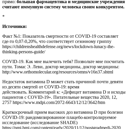
прямо:
большая фармацевтика и медицинские учреждения
считают иммунную систему человека своим конкурентом.
*
Источники:
Факт №1: Показатель смертности от COVID-19 составляет
где-то 0,07-0,20%, что соответствует сезонному гриппу
https://childrenshealthdefense.org/news/lockdown-lunacy-the-
thinking-persons-guide/
COVID-19. Как мне вылечить тебя? Позвольте мне посчитать
пути. Томас Э. Леви, доктор медицины, доктор медицины:
http://www.orthomolecular.org/resources/omns/v16n37.shtml
Недостаток витамина D может стать причиной почти девяти
из десяти смертей от COVID-19: время
действовать. Комментарий к: «Дефицит витамина D и исходы
пациентов с COVID-19». Питательные вещества 2020, 12,
2757 https://www.mdpi.com/2072-6643/12/12/3642/htm
Краткосрочный прием высоких доз витамина D при болезни
COVID-19: рандомизированное плацебо-контролируемое
исследование (исследование SHADE)
https://pmj.bmj.com/content/early/2020/11/12/postgradmedj-2020