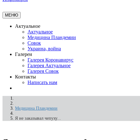
МЕНЮ
Актуальное
Актуальное
Медицина Пландемии
Совок
Украина, война
Галереи
Галерея Коронавирус
Галерея Актуальное
Галерея Совок
Контакты
Написать нам
/
Медицина Пландемии
/
Я не заказывал чепуху...