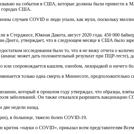
Я указываю на события в США, которые должны были привести 
5 городах США.
ллионы случаев COVID и люди упали, как мухи, поскольку милли
лли в Стерджисе, Южная Дакота, август 2020 года. 450 000 байк
ан-Диего, утверждает, что в следующем месяце в США было зар
остатком исследования было то, что я не вижу отчета о количе
ананас может дать положительный результат при ПЦР-тесте), да
или сопровождается кашлем, ознобом, лихорадкой и ничего бо
инается только одна смерть в Миннесоте, предположительно свя
нзании, который в прошлом году утверждал, что образцы, взятые
оля заболеваний. Он также отказался разрешить вакцинацию C
и две недели назад.
дии), в больнице, тяжело болен COVID-19.
н критик «науки о COVID», приказал всем представителям Всем