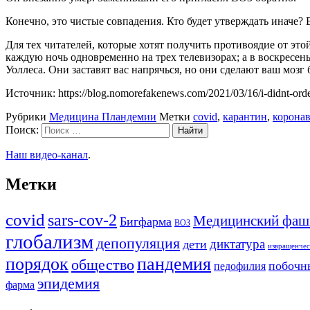
Конечно, это чистые совпадения. Кто будет утверждать иначе?
Для тех читателей, которые хотят получить противоядие от это
каждую ночь одновременно на трех телевизорах; а в воскресе
Уоллеса. Они заставят вас напрячься, но они сделают ваш мо
Источник: https://blog.nomorefakenews.com/2021/03/16/i-didnt-order
Рубрики
Медицина Пландемии
Метки
covid
,
карантин
,
корона
Поиск:
Наш видео-канал
.
Метки
covid
sars-cov-2
Медицинский фаш
Бигфарма
ВОЗ
глобализм
депопуляция
диктатура
дети
извращенчес
порядок
пандемия
общество
побочн
педофилия
эпидемия
фарма