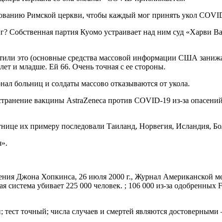
ованию Римской церкви, чтобы каждый мог принять укол COVID в 
? Собственная партия Куомо устраивает над ним суд «Харви В
стили это (основные средства массовой информации США занижаю
лет и младше. Ей 66. Очень точная с ее стороны.
л больниц и солдаты массово отказываются от укола.
странение вакцины AstraZeneca против COVID-19 из-за опасений
тнице их примеру последовали Таиланд, Норвегия, Исландия, Бо
я».
ения Джона Хопкинса, 26 июля 2000 г., Журнал Американской 
система убивает 225 000 человек. ; 106 000 из-за одобренных 
; тест точный; числа случаев и смертей являются достоверными 