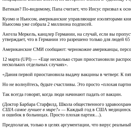
Ватикан? По-видимому, Папа считает, что Иисус призвал к осн
Куомо и Ньюсом, американские управляющие изоляторами книг
Ньюсома уже собрала 2 миллиона подписей.
Ангела Меркель, канцлер Германии, на случай, если вы пропу
утверждает, что в Германии это разрешено только для людей 65 
Американские СМИ сообщают: чернокожие американцы, персона
12 марта (UPI) — «Еще несколько стран приостановили распро
нескольких отдельных случаях».
«Дания первой приостановила выдачу вакцины в четверг. К пя
Но не волнуйтесь, будьте счастливы. Это просто «плохая парти
Так всегда говорят, когда люди начинают падать от вакцин.
(Доктор Барбара Старфилд, Школа общественного здравоохран
США самое лучшее в мире?» —
Каждый год в США медицинская 
и ошибок в больницах. Просто плохая партия…).
Предполагая, только в целях аргументации, что вирус реальный