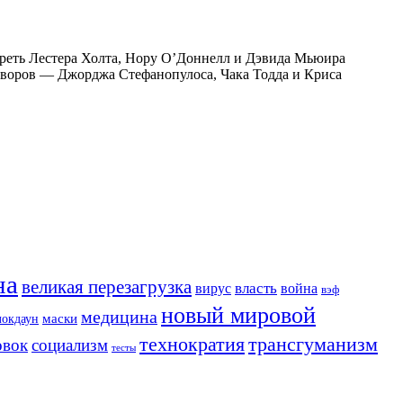
мотреть Лестера Холта, Нору О’Доннелл и Дэвида Мьюира
говоров — Джорджа Стефанопулоса, Чака Тодда и Криса
на
великая перезагрузка
вирус
власть
война
вэф
новый мировой
медицина
маски
локдаун
трансгуманизм
технократия
овок
социализм
тесты