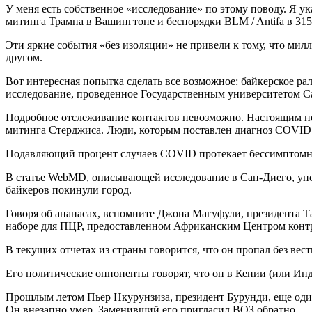
У меня есть собственное «исследование» по этому поводу. 
митинга Трампа в Вашингтоне и беспорядки BLM / Antifa в 31
Эти яркие события «без изоляции» не привели к тому, что ми
другом.
Вот интересная попытка сделать все возможное: байкерское ра
исследование, проведенное Государственным университетом С
Подробное отслеживание контактов невозможно. Настоящим нед
митинга Стерджиса. Люди, которым поставлен диагноз COVID (
Подавляющий процент случаев COVID протекает бессимптомно 
В статье WebMD, описывающей исследование в Сан-Диего, упом
байкеров покинули город.
Говоря об ананасах, вспомните Джона Магуфули, президента Та
наборе для ПЦР, предоставленном Африканским Центром контр
В текущих отчетах из страны говорится, что он пропал без вест
Его политические оппоненты говорят, что он в Кении (или Ин
Прошлым летом Пьер Нкурунзиза, президент Бурунди, еще оди
Он внезапно умер. Заменивший его пригласил ВОЗ обратно.