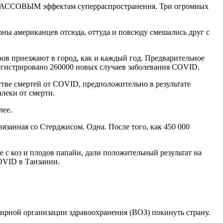
к МАССОВЫМ эффектам суперраспространения. Три огромных
оны американцев отсюда, оттуда и повсюду смешались друг с
еров приезжают в город, как и каждый год. Предварительное
егистрировано 260000 новых случаев заболевания COVID.
стве смертей от COVID, предположительно в результате
леки от смерти.
лее.
занная со Стерджисом. Одна. После того, как 450 000
 с коз и плодов папайи, дали положительный результат на
OVID в Танзании.
ирной организации здравоохранения (ВОЗ) покинуть страну.