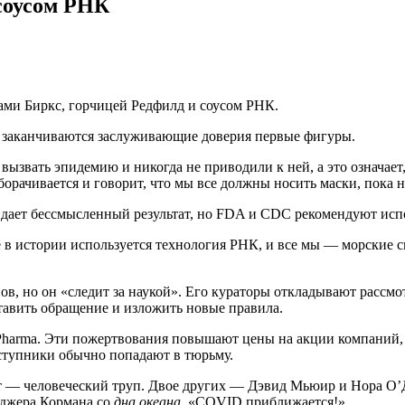
 соусом РНК
цами Биркс, горчицей Редфилд и соусом РНК.
х заканчиваются заслуживающие доверия первые фигуры.
вызвать эпидемию и никогда не приводили к ней, а это означае
борачивается и говорит, что мы все должны носить маски, пока 
и дает бессмысленный результат, но FDA и CDC рекомендуют исп
 истории используется технология РНК, и все мы — морские сви
ов, но он «следит за наукой».
Его кураторы откладывают рассмотр
тавить обращение и изложить новые правила.
 Pharma. Эти пожертвования повышают цены на акции компаний,
ступники обычно попадают в тюрьму.
лт — человеческий труп. Двое других — Дэвид Мьюир и Нора О
оджера Кормана со
дна океана
. «COVID приближается!»