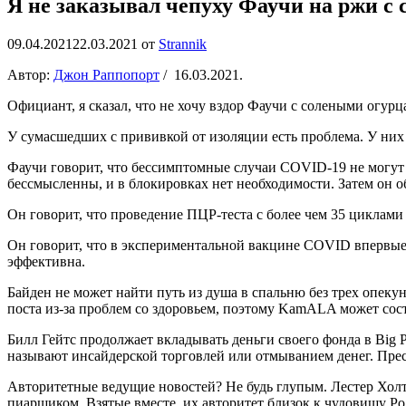
Я не заказывал чепуху Фаучи на ржи с
09.04.2021
22.03.2021
от
Strannik
Автор:
Джон Раппопорт
/ 16.03.2021.
Официант, я сказал, что не хочу вздор Фаучи с солеными огур
У сумасшедших с прививкой от изоляции есть проблема. У ни
Фаучи говорит, что бессимптомные случаи COVID-19 не могут 
бессмысленны, и в блокировках нет необходимости.
Затем он о
Он говорит, что проведение ПЦР-теста с более чем 35 циклам
Он говорит, что в экспериментальной вакцине COVID впервые в
эффективна.
Байден не может найти путь из душа в спальню без трех опекун
поста из-за проблем со здоровьем, поэтому KamALA может сос
Билл Гейтс продолжает вкладывать деньги своего фонда в Big
называют инсайдерской торговлей или отмыванием денег. Пре
Авторитетные ведущие новостей? Не будь глупым. Лестер Хо
пиарщиком. Взятые вместе, их авторитет близок к чудовищу Р