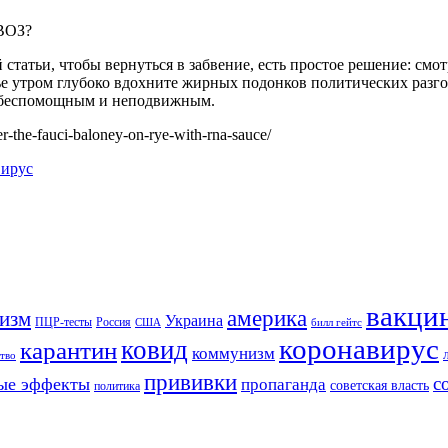
 ВОЗ?
й статьи, чтобы вернуться в забвение, есть простое решение: с
нье утром глубоко вдохните жирных подонков политических раз
зг беспомощным и неподвижным.
-the-fauci-baloney-on-rye-with-rna-sauce/
вирус
вакци
америка
изм
Украина
ПЦР-тесты
Россия
США
билл гейтс
коронавирус
ковид
карантин
коммунизм
тво
прививки
с
ые эффекты
пропаганда
советская власть
политика