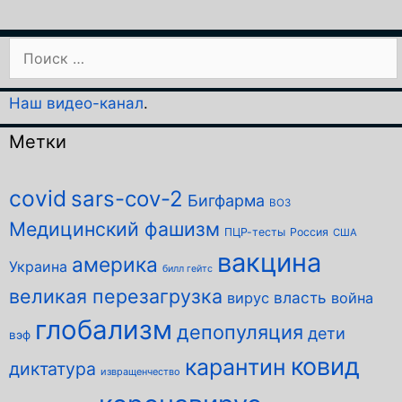
Поиск:
Наш видео-канал
.
Метки
covid
sars-cov-2
Бигфарма
ВОЗ
Медицинский фашизм
ПЦР-тесты
Россия
США
вакцина
америка
Украина
билл гейтс
великая перезагрузка
власть
вирус
война
глобализм
депопуляция
дети
вэф
ковид
карантин
диктатура
извращенчество