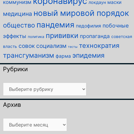
коронавирус
коммунизм
маски
локдаун
новый мировой порядок
медицина
пандемия
общество
побочные
педофилия
прививки
эффекты
пропаганда
советская
политика
технократия
совок
социализм
власть
тесты
трансгуманизм
эпидемия
фарма
Рубрики
Рубрики
Архив
Архив