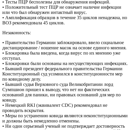
• Тесты ПЦР бесполезны для обнаружения инфекций.
• Положительный тест ПЦР не означает наличие инфекции
или что был обнаружен интактный вирус.
• Амплификация образцов в течение 35 циклов ненадежна, но
ВОЗ рекомендовала 45 циклов.
Незаконность:
• Правительство Германии заблокировало, ввело социальное
дистанцирование / ношение масок на основе единого мнения.
• Блокировка была введена, когда вирус по их мнению уже
отступал.
• Блокировки были основаны на несуществующих инфекциях.
• Бывший президент федерального правительства Германии
Конституционный суд усомнился в конституционности мер
по ковидному делу.
• Бывший судья Верховного суда Великобритании лорд
Сумпшион пришел к выводу, что нет ни фактических
оснований для паники, ни правовых оснований для мер по
ковиду.
• Немецкий RKI (эквивалент CDC) рекомендовал не
проводить вскрытия.
• Меры по устранению ковида являются неконституционными
и должны быть немедленно отменены.
• Ни один серьезный ученый не подтверждает достоверность