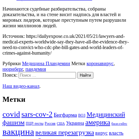
Начинаются судебные разбирательства, собраны
доказательства, и на стене висит надпись для властей и
мировых лидеров, которые преступным путем разрушили
жизни миллионов людей.
Источник: https://dailyexpose.co.uk/2021/05/21/lawyers-and-
medical-experts-worldwide-say-they-have-all-the-evidence-they-
need-to-convict-who-cdc-phe-bill-gates-and-world-leaders-of-
crimes-against-humanity/
Рубрики
Медицина Пландемии
Метки
коронавирус
,
нюрнберг
,
пандемия
Поиск:
Наш видео-канал
.
Метки
covid
sars-cov-2
Медицинский
Бигфарма
ВОЗ
америка
фашизм
Украина
ПЦР-тесты
Россия
США
билл гейтс
вакцина
великая перезагрузка
вирус
власть