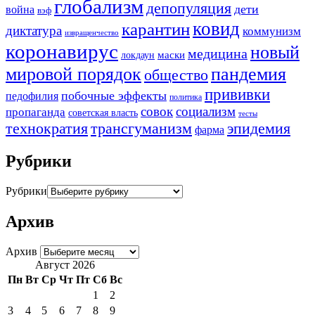
глобализм
депопуляция
дети
война
вэф
ковид
карантин
диктатура
коммунизм
извращенчество
коронавирус
новый
медицина
маски
локдаун
мировой порядок
пандемия
общество
прививки
побочные эффекты
педофилия
политика
совок
социализм
пропаганда
советская власть
тесты
трансгуманизм
эпидемия
технократия
фарма
Рубрики
Рубрики
Архив
Архив
Август 2026
Пн
Вт
Ср
Чт
Пт
Сб
Вс
1
2
3
4
5
6
7
8
9