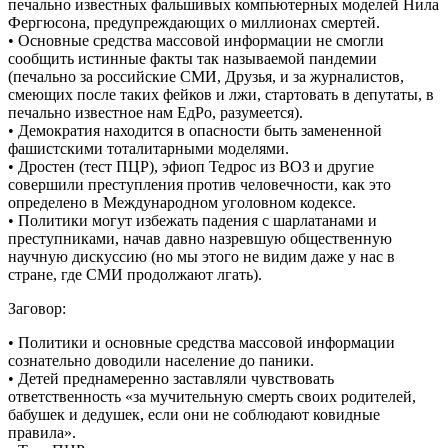
печально известных фальшивых компьютерных моделей Нила
Фергюсона, предупреждающих о миллионах смертей.
• Основные средства массовой информации не смогли
сообщить истинные факты так называемой пандемии
(печально за российские СМИ, Друзья, и за журналистов,
смеющих после таких фейков и лжи, стартовать в депутаты, в
печально известное нам ЕдРо, разумеется).
• Демократия находится в опасности быть замененной
фашистскими тоталитарными моделями.
• Дростен (тест ПЦР), эфиоп Тедрос из ВОЗ и другие
совершили преступления против человечности, как это
определено в Международном уголовном кодексе.
• Политики могут избежать падения с шарлатанами и
преступниками, начав давно назревшую общественную
научную дискуссию (но мы этого не видим даже у нас в
стране, где СМИ продолжают лгать).
Заговор:
• Политики и основные средства массовой информации
сознательно доводили население до паники.
• Детей преднамеренно заставляли чувствовать
ответственность «за мучительную смерть своих родителей,
бабушек и дедушек, если они не соблюдают ковидные
правила».