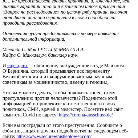
ICC не предоставляет график принятия, и, конечно же, нет
никаких гарантий, что они в конечном итоге примут наш
«Запрос на расследование» по целому ряду причин, включая
тот факт, что они ограничены в своей способности
проводить расследования.
Обновления будут предоставляться по мере появления
дополнительной информации.
Мелинда С. Мэн LPC LLM MBA GDLA.
Кайра С. Маккаллум, бакалавр наук.
И
еще одно
— обвинение, возбужденное в суде Майклом
О’Берничиа, который предъявляет иск парламенту
Великобритании и их коррумпированным научным
советникам за мошенничество, измену и геноцид.
Что вы можете сделать, чтобы положить конец этому
преступлению против человечества?
Поделитесь этой
информацией и привлеките к ответственности своих
политиков, СМИ, врачей и медсестер. Посетите веб-сайт
комитета Covid по адресу:
https://corona-ausschuss.de/
Если вы пострадали от этого преступления. Сообщите о
событии, лицах и других подробностях на следующем веб-
сайте:
https://www.securewhistleblower.com/