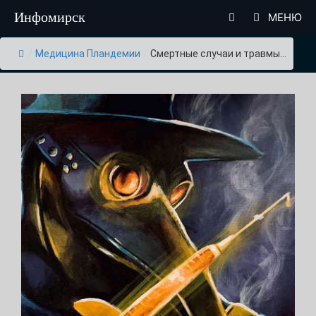
Перейти
Инфомирск
МЕНЮ
к
содержимому
/
Медицина Пландемии
/
Смертные случаи и травмы...