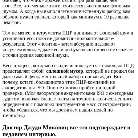
означает, что «пик» должен быть в три раза выше, чем
фон. Все, что меньше этого, считается фиктивным фоновым
шумом. А когда вы выполняете количественную работу, вам
обычно нужен сигнал, который как минимум в 10 раз выше,
чем фон.
Тем не менее, инструменты ПЦР принимают фоновый шум и
усиливают его, пока не добьются «положительного»
результата. Этот «позитив» затем абсурдно называют
«случаем ковида», даже если он буквально ничего не означает
с точки зрения законной науки.
Весь процесс, который сегодня используется с помощью ПЦР,
представляет собой
сплошной мусор
, который не прошел бы
даже самый фундаментальный лабораторный аудит. Вот
почему, кстати, большинство этих ПЦР-компаний не
аккредитованы ISO. Они не смогли пройти ни одной
проверки. (Моя лаборатория аккредитована ISO с ежегодным
аудитом, включая слепые тесты на точность количественного
определения с помощью инструментов масс-спектрометрии,
чтобы убедиться, что мы достигаем наших целей по
точности.)
Доктор Джуди Миковиц все это подтверждает в
недавнем интервью.