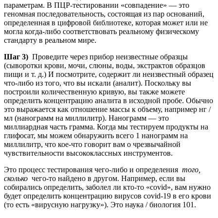
параметрам. В ПЦР-тестировании «совпадение» — это
геномная последовательность, состоящая из пар оснований,
определенная в цифровой библиотеке, которая может или не
могла когда-либо соответствовать реальному физическому
стандарту в реальном мире.
Шаг 3)
Проведите через прибор неизвестные образцы
(сыворотки крови, мочи, слюны, воды, экстрактов образцов
пищи и т. д.) И посмотрите, содержит ли неизвестный образец
что-либо из того, что вы искали (аналит). Поскольку вы
построили количественную кривую, вы также можете
определить концентрацию аналита в исходной пробе. Обычно
это выражается как отношение массы к объему, например нг /
мл (нанограмм на миллилитр). Нанограмм — это
миллиардная часть грамма. Когда мы тестируем продукты на
глифосат, мы можем обнаружить всего 1 нанограмм на
миллилитр, что кое-что говорит вам о чрезвычайной
чувствительности высококлассных инструментов.
Это процесс тестирования чего-либо и определения
того,
сколько
чего-то найдено в другом. Например, если вы
собирались определить, заболел ли кто-то «covid», вам нужно
будет определить концентрацию вирусов covid-19 в его крови
(то есть «вирусную нагрузку»). Это наука / биология 101.