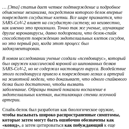
… [Эта] статья дает четкое подтверждение и подробное
объяснение механизма, посредством которого белок впервые
повреждает сосудистые клетки. Все шире признается, что
SARS-CoV-2 влияет на сосудистую систему, но неизвестно,
как именно это произошло. Точно так же ученые, изучающие
другие коронавирусы, давно подозревали, что белок-спайк
способствует повреждению эндотелиальных клеток сосудов,
но это первый раз, когда этот процесс был
задокументирован.
В новом исследовании ученые создали «псевдовирус», который
был окружен классической короной из шипованных белков
SARS-CoV-2, но не содержал настоящего вируса. Воздействие
этого псевдовируса привело к повреждению легких и артерий
на животной модели, что доказывает, что одного спайкового
белка было достаточно, чтобы вызвать
заболевание. Образцы тканей показали воспаление в
эндотелиальных клетках, выстилающих стенки легочной
артерии.
Спайк-белок был разработан как биологическое оружие,
чтобы вызывать широко распространенные симптомы,
которые затем могут быть ошибочно обозначены как
«ковид»,
а затем цитироваться
как побуждающий
к еще