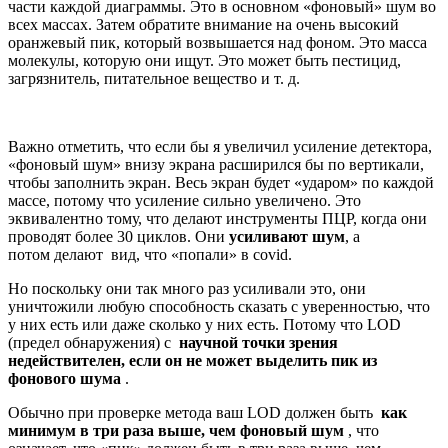
части каждой диаграммы. Это в основном «фоновый» шум во
всех массах. Затем обратите внимание на очень высокий
оранжевый пик, который возвышается над фоном. Это масса
молекулы, которую они ищут. Это может быть пестицид,
загрязнитель, питательное вещество и т. д.
Важно отметить, что если бы я увеличил усиление детектора,
«фоновый шум» внизу экрана расширился бы по вертикали,
чтобы заполнить экран. Весь экран будет «ударом» по каждой
массе, потому что усиление сильно увеличено. Это
эквивалентно тому, что делают инструменты ПЦР, когда они
проводят более 30 циклов. Они
усиливают шум
, а
потом делают вид, что «попали» в covid.
Но поскольку они так много раз усиливали это, они
уничтожили любую способность сказать с уверенностью, что
у них есть или даже сколько у них есть. Потому что LOD
(предел обнаружения) с
научной точки зрения
недействителен, если он не может выделить пик из
фонового шума
.
Обычно при проверке метода ваш LOD должен быть
как
минимум в три раза выше, чем фоновый шум
, что