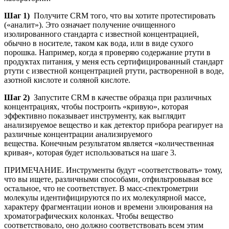
Шаг 1)
Получите CRM того, что вы хотите протестировать
(«аналит»).
Это означает получение очищенного
изолированного стандарта с известной концентрацией,
обычно в носителе, таком как вода, или в виде сухого
порошка.
Например, когда я проверяю содержание ртути в
продуктах питания, у меня есть сертифицированный стандарт
ртути с известной концентрацией ртути, растворенной в воде,
азотной кислоте и соляной кислоте.
Шаг 2)
Запустите CRM в качестве образца при различных
концентрациях, чтобы построить «кривую», которая
эффективно показывает инструменту, как выглядит
анализируемое вещество и как детектор прибора реагирует на
различные концентрации анализируемого
вещества. Конечным результатом является «количественная
кривая», которая будет использоваться на шаге 3.
ПРИМЕЧАНИЕ. Инструменты будут «соответствовать» тому,
что вы ищете, различными способами, отфильтровывая все
остальное, что не соответствует. В масс-спектрометрии
молекулы идентифицируются по их молекулярной массе,
характеру фрагментации ионов и времени элюирования на
хроматографических колонках. Чтобы вещество
соответствовало, оно должно соответствовать всем этим