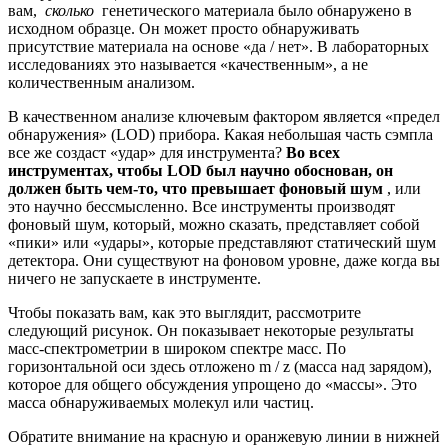
вам,
сколько
генетического материала было обнаружено в
исходном образце. Он может просто обнаруживать
присутствие материала на основе «да / нет». В лабораторных
исследованиях это называется «качественным», а не
количественным анализом.
В качественном анализе ключевым фактором является «предел
обнаружения» (LOD) прибора. Какая небольшая часть сэмпла
все же создаст «удар» для инструмента?
Во всех
инструментах, чтобы LOD был научно обоснован, он
должен быть чем-то, что превышает фоновый шум
, или
это научно бессмысленно. Все инструменты производят
фоновый шум, который, можно сказать, представляет собой
«пики» или «удары», которые представляют статический шум
детектора. Они существуют на фоновом уровне, даже когда вы
ничего не запускаете в инструменте.
Чтобы показать вам, как это выглядит, рассмотрите
следующий рисунок. Он показывает некоторые результаты
масс-спектрометрии в широком спектре масс. По
горизонтальной оси здесь отложено m / z (масса над зарядом),
которое для общего обсуждения упрощено до «массы». Это
масса обнаруживаемых молекул или частиц.
Обратите внимание на красную и оранжевую линии в нижней