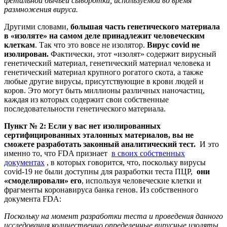
фетальной бычьей сыворотки, используемой во время
размножения вируса.
Другими словами,
большая часть генетического материала
в «изоляте» на самом деле принадлежит человеческим
клеткам
. Так что это вовсе не изолятор.
Вирус covid не
изолирован.
Фактически, этот «изолят» содержит вирусный
генетический материал, генетический материал человека и
генетический материал крупного рогатого скота, а также
любые другие вирусы, присутствующие в крови людей и
коров. Это могут быть миллионы различных наночастиц,
каждая из которых содержит свои собственные
последовательности генетического материала.
Пункт № 2: Если у вас нет изолированных
сертифицированных эталонных материалов, вы не
сможете разработать законный аналитический тест.
И это
именно то, что FDA признает
в своих собственных
документах
, в которых говорится, что, поскольку вирусы
covid-19 не были доступны для разработки теста ПЦР,
они
«смоделировали» его
, используя человеческие клетки и
фрагменты коронавируса банка генов. Из собственного
документа FDA:
Поскольку на момент разработки теста и проведения данного
исследования количественно определенные вирусные изоляты