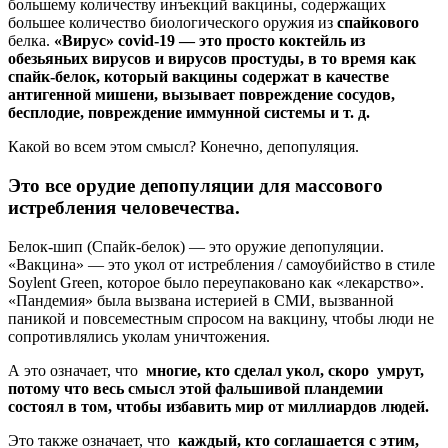
большему количеству инъекций вакцины, содержащих
большее количество биологического оружия из
спайкового
белка.
«Вирус» covid-19 — это просто коктейль из
обезьяньих вирусов и вирусов простуды, в то время как
спайк-белок, который вакцины содержат в качестве
антигенной мишени, вызывает повреждение сосудов,
бесплодие, повреждение иммунной системы и т. д.
Какой во всем этом смысл? Конечно, депопуляция.
Это все орудие депопуляции для массового
истребления человечества.
Белок-шип (Спайк-белок) — это оружие депопуляции.
«Вакцина» — это укол от истребления / самоубийство в стиле
Soylent Green, которое было переупаковано как «лекарство».
«Пандемия» была вызвана истерией в СМИ, вызванной
паникой и повсеместным спросом на вакцину, чтобы люди не
сопротивлялись уколам уничтожения.
А это означает, что
многие, кто сделал укол, скоро умрут,
потому что весь смысл этой фальшивой пландемии
состоял в том, чтобы избавить мир от миллиардов людей.
Это также означает, что
каждый, кто соглашается с этим,