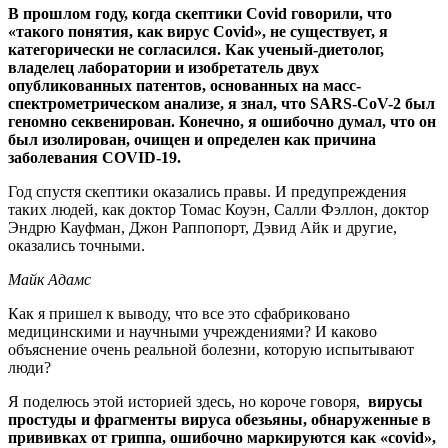
В прошлом году, когда скептики Covid говорили, что
«такого понятия, как вирус Covid», не существует, я
категорически не согласился. Как ученый-диетолог,
владелец лаборатории и изобретатель двух
опубликованных патентов, основанных на масс-
спектрометрическом анализе, я знал, что SARS-CoV-2 был
геномно секвенирован. Конечно, я ошибочно думал, что он
был изолирован, очищен и определен как причина
заболевания COVID-19.
Год спустя скептики оказались правы. И предупреждения
таких людей, как доктор Томас Коуэн, Салли Фэллон, доктор
Эндрю Кауфман, Джон Раппопорт, Дэвид Айк и другие,
оказались точными.
Майк Адамс
Как я пришел к выводу, что все это сфабриковано
медицинскими и научными учреждениями? И каково
объяснение очень реальной болезни, которую испытывают
люди?
Я поделюсь этой историей здесь, но короче говоря,
вирусы
простуды и фрагменты вируса обезьяны, обнаруженные в
прививках от гриппа, ошибочно маркируются как «covid»,