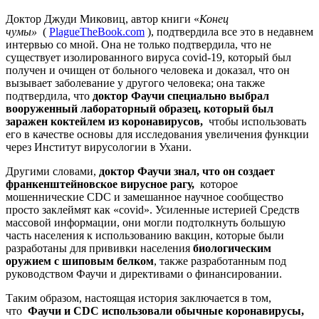
Доктор Джуди Миковиц, автор книги «
Конец
чумы»
(
PlagueTheBook.com
), подтвердила все это в недавнем
интервью со мной. Она не только подтвердила, что не
существует изолированного вируса covid-19, который был
получен и очищен от больного человека и доказал, что он
вызывает заболевание у другого человека; она также
подтвердила, что
доктор Фаучи специально выбрал
вооруженный лабораторный образец, который был
заражен коктейлем из коронавирусов,
чтобы использовать
его в качестве основы для исследования увеличения функции
через Институт вирусологии в Ухани.
Другими словами,
доктор Фаучи знал, что он создает
франкенштейновское вирусное рагу,
которое
мошеннические CDC и замешанное научное сообщество
просто заклеймят как «covid». Усиленные истерией Средств
массовой информации, они могли подтолкнуть большую
часть населения к использованию вакцин, которые были
разработаны для прививки населения
биологическим
оружием с шиповым белком
, также разработанным под
руководством Фаучи и директивами о финансировании.
Таким образом, настоящая история заключается в том,
что
Фаучи и CDC использовали обычные коронавирусы,