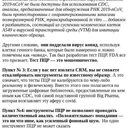
2019-nCoV не были доступны для использования CDC,
анализы, предназначенные для обнаружения РНК 2019-nCoV,
были протестированы с охарактеризованными запасами
полноразмерной РНК, транскрибированной in vitro … добавлен
в разбавитель, состоящий из суспензии человеческих клеток
A549 и вирусной транспортной среды (VTM) для имитации
клинического образца.
Другими словами,
они подделали вирус ковид
, используя
клетки генного банка, которые были намеренно и ложно
помечены как «ковид». Так был разработан тест ПЦР. FDA все
это признает.
Тест ПЦР — это мошенничество.
Пункт № 3: Если у вас нет изолята CRM, вы не сможете
откалибровать инструменты по известному образцу
. А это
означает, что тесты ПЦР не калибруются по чему-либо
реальному и физическому. Вместо этого они полагаются на
загруженные цифровые библиотеки, предоставленные ни кем
иным как CDC, той самой подставной группой Big Pharma,
которая возглавляет эту аферу с covid.
Пункт №4: инструменты ПЦР не позволяют проводить
количественный анализ.
«Положительные» попадания —
это ни что иное, как усиленный фоновый шум.
Ни один
инструмент ПЦР не может сказать