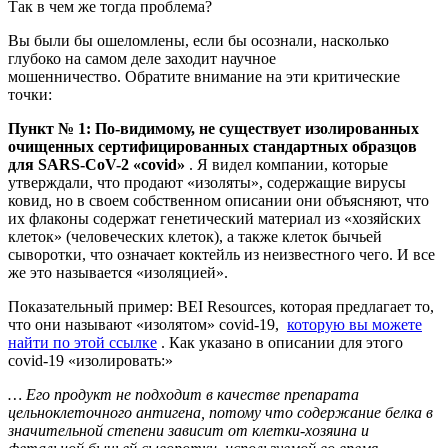
Так в чем же тогда проблема?
Вы были бы ошеломлены, если бы осознали, насколько
глубоко на самом деле заходит научное
мошенничество. Обратите внимание на эти критические
точки:
Пункт № 1: По-видимому, не существует изолированных
очищенных сертифицированных стандартных образцов
для SARS-CoV-2 «covid»
. Я видел компании, которые
утверждали, что продают «изоляты», содержащие вирусы
ковид, но в своем собственном описании они объясняют, что
их флаконы содержат генетический материал из «хозяйских
клеток» (человеческих клеток), а также клеток бычьей
сыворотки, что означает коктейль из неизвестного чего. И все
же это называется «изоляцией».
Показательный пример: BEI Resources, которая предлагает то,
что они называют «изолятом» covid-19,
которую вы можете
найти по этой ссылке
. Как указано в описании для этого
covid-19 «изолировать:»
… Его продукт не подходит в качестве препарата
цельноклеточного антигена, потому что содержание белка в
значительной степени зависит от клетки-хозяина и