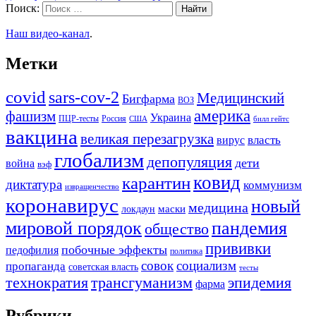
Поиск:
Наш видео-канал
.
Метки
covid
sars-cov-2
Медицинский
Бигфарма
ВОЗ
америка
фашизм
Украина
ПЦР-тесты
Россия
США
билл гейтс
вакцина
великая перезагрузка
вирус
власть
глобализм
депопуляция
дети
война
вэф
ковид
карантин
диктатура
коммунизм
извращенчество
коронавирус
новый
медицина
маски
локдаун
мировой порядок
пандемия
общество
прививки
побочные эффекты
педофилия
политика
совок
социализм
пропаганда
советская власть
тесты
трансгуманизм
эпидемия
технократия
фарма
Рубрики