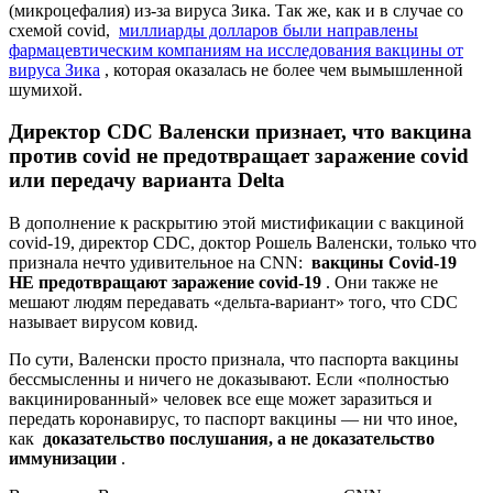
(микроцефалия) из-за вируса Зика. Так же, как и в случае со
схемой covid,
миллиарды долларов были направлены
фармацевтическим компаниям на исследования вакцины от
вируса Зика
, которая оказалась не более чем вымышленной
шумихой.
Директор CDC Валенски признает, что вакцина
против covid не предотвращает заражение covid
или передачу варианта Delta
В дополнение к раскрытию этой мистификации с вакциной
covid-19, директор CDC, доктор Рошель Валенски, только что
признала нечто удивительное на CNN:
вакцины Covid-19
НЕ предотвращают заражение covid-19
. Они также не
мешают людям передавать «дельта-вариант» того, что CDC
называет вирусом ковид.
По сути, Валенски просто признала, что паспорта вакцины
бессмысленны и ничего не доказывают. Если «полностью
вакцинированный» человек все еще может заразиться и
передать коронавирус, то паспорт вакцины — ни что иное,
как
доказательство послушания, а не доказательство
иммунизации
.