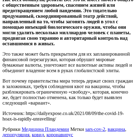
с общественным здоровьем, спасением жизней или
предотвращением любой пандемии. Это тщательно
продуманный, скоординированный театр действий,
направленный на то, чтобы загонять людей в угол с
помощью инъекций биологического оружия, чтобы они
могли удалить несколько миллиардов человек с планеты,
продвигая свою тиранию и авторитарный контроль над
оставшимися в живых.
Это также может быть прикрытием для их запланированной
финансовой перезагрузки, которая обрушит мировые
бумажные валюты, уничтожит все валютные активы людей и
объединит владение всем в руках глобалистской элиты.
Вот почему правительства мира теперь держат своих граждан
в заложниках, требуя соблюдения квот на вакцины, чтобы
разблокировать ограниченную «свободу», которая, конечно
же, будет полностью отменена, как только будет выявлен
следующий «вариант».
Источник: https://dailyexpose.co.uk/2021/08/09/the-covid-19-
hoax-is-rapidly-unravelling/
Рубрики
Медицина Пландемии
Метки
sars-cov-2
,
вакцина
,
депопуляция
,
ковид
,
коронавирус