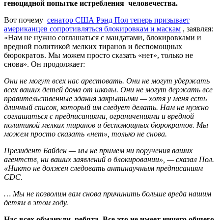
геноцидной попытке истребления человечества.
Вот почему
сенатор США Рэнд Пол теперь призывает
американцев сопротивляться блокировкам и маскам
, заявляя:
«Нам не нужно соглашаться с мандатами, блокировками и
вредной политикой мелких тиранов и беспомощных
бюрократов. Мы можем просто сказать «нет», только не
снова». Он продолжает:
Они не могут всех нас арестовать. Они не могут удержать
всех ваших детей дома от школы. Они не могут держать все
правительственные здания закрытыми — хотя у меня есть
длинный список, который им следует делать. Нам не нужно
соглашаться с предписаниями, ограничениями и вредной
политикой мелких тиранов и беспомощных бюрократов. Мы
можем просто сказать «нет», только не снова.
Президент Байден — мы не примем ни поручения ваших
агентств, ни ваших заявлений о блокировании», — сказал Пол.
«Никто не должен следовать антинаучным предписаниям
CDC.
… Мы не позволим вам снова причинить больше вреда нашим
детям в этом году.
Нас всех обманули, ребята. Все это не имеет ничего общего