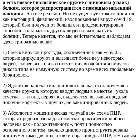
и есть боевое биологическое оружие с шиповым (спайк)
белком, которое распространяется с помощью инъекций
вакцины
. Это все реально. Но не существует такого понятия,
как настоящий, физический, изолированный вирус covid-19,
который был получен от больных и продемонстрировал
способность заражать других людей и вызывать их
болезни. Теперь кажется, что мы действительно наблюдаем
здесь три разные вещи:
1) Смесь вирусов простуды, обозначенных как «covid»,
которые циркулируют и вызывают болезни у некоторых
людей, скорее всего, из-за отсутствия воздействия вирусов
дикого типа на иммунную систему во время всех глобальных
блокировок.
2) Ядовитая наночастица шипового белка, используемая в
качестве оружия, которую вводят людям в качестве «укола
сгустка»… и она, вероятно, выделяется, вызывая вредные
побочные эффекты у других, не вакцинированных людей.
3) Абсолютно мошенническая «случайная» схема ПЦР,
которая предназначена для пометки практически любого
человека как «положительного», почти полностью
основанного на том, сколько циклов проинструктированы
инструментами для подготовки образцов для ПЦР, тем самым