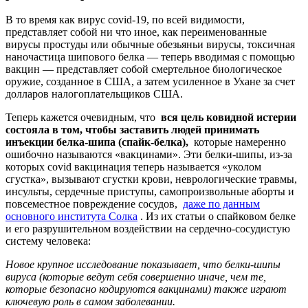
В то время как вирус covid-19, по всей видимости,
представляет собой ни что иное, как переименованные
вирусы простуды или обычные обезьяньи вирусы, токсичная
наночастица шипового белка — теперь вводимая с помощью
вакцин — представляет собой смертельное биологическое
оружие, созданное в США, а затем усиленное в Ухане за счет
долларов налогоплательщиков США.
Теперь кажется очевидным, что
вся цель ковидной истерии
состояла в том, чтобы заставить людей принимать
инъекции белка-шипа (спайк-белка),
которые намеренно
ошибочно называются «вакцинами». Эти белки-шипы, из-за
которых covid вакцинация теперь называется «уколом
сгустка», вызывают сгустки крови, неврологические травмы,
инсульты, сердечные приступы, самопроизвольные аборты и
повсеместное повреждение сосудов,
даже по данным
основного института Солка
. Из их статьи о спайковом белке
и его разрушительном воздействии на сердечно-сосудистую
систему человека:
Новое крупное исследование показывает, что белки-шипы
вируса (которые ведут себя совершенно иначе, чем те,
которые безопасно кодируются вакцинами) также играют
ключевую роль в самом заболевании.