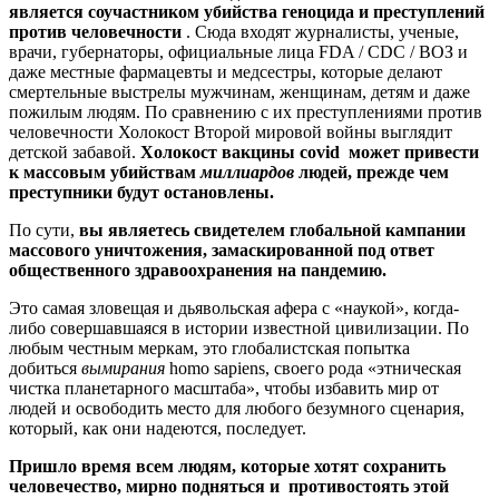
является соучастником убийства геноцида и преступлений
против человечности
. Сюда входят журналисты, ученые,
врачи, губернаторы, официальные лица FDA / CDC / ВОЗ и
даже местные фармацевты и медсестры, которые делают
смертельные выстрелы мужчинам, женщинам, детям и даже
пожилым людям. По сравнению с их преступлениями против
человечности Холокост Второй мировой войны выглядит
детской забавой.
Холокост вакцины covid может привести
к массовым убийствам
миллиардов
людей, прежде чем
преступники будут остановлены.
По сути,
вы являетесь свидетелем глобальной кампании
массового уничтожения, замаскированной под ответ
общественного здравоохранения на пандемию.
Это самая зловещая и дьявольская афера с «наукой», когда-
либо совершавшаяся в истории известной цивилизации. По
любым честным меркам, это глобалистская попытка
добиться
вымирания
homo sapiens, своего рода «этническая
чистка планетарного масштаба», чтобы избавить мир от
людей и освободить место для любого безумного сценария,
который, как они надеются, последует.
Пришло время всем людям, которые хотят сохранить
человечество, мирно подняться и противостоять этой