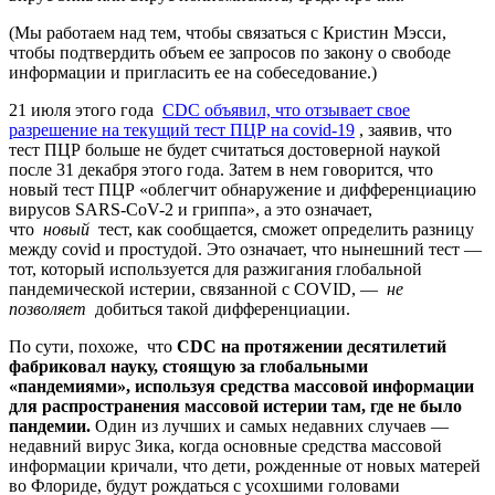
(Мы работаем над тем, чтобы связаться с Кристин Мэсси,
чтобы подтвердить объем ее запросов по закону о свободе
информации и пригласить ее на собеседование.)
21 июля этого года
CDC объявил, что отзывает свое
разрешение на текущий тест ПЦР на covid-19
, заявив, что
тест ПЦР больше не будет считаться достоверной наукой
после 31 декабря этого года. Затем в нем говорится, что
новый тест ПЦР «облегчит обнаружение и дифференциацию
вирусов SARS-CoV-2 и гриппа», а это означает,
что
новый
тест, как сообщается, сможет определить разницу
между covid и простудой. Это означает, что нынешний тест —
тот, который используется для разжигания глобальной
пандемической истерии, связанной с COVID, —
не
позволяет
добиться такой дифференциации.
По сути, похоже, что
CDC на протяжении десятилетий
фабриковал науку, стоящую за глобальными
«пандемиями»
, используя средства массовой информации
для распространения массовой истерии там, где не было
пандемии.
Один из лучших и самых недавних случаев —
недавний вирус Зика, когда основные средства массовой
информации кричали, что дети, рожденные от новых матерей
во Флориде, будут рождаться с усохшими головами