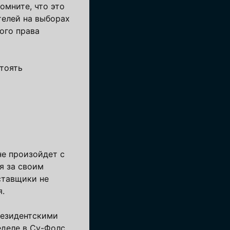
омните, что это
телей на выборах
ого права
стоять
не произойдет с
я за своим
ставщики не
я.
резидентскими
деле в Су-Фолс,