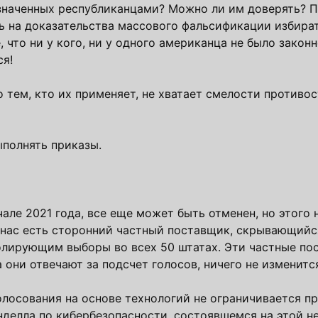
назначенных республиканцами? Можно ли им доверять? П
ь на доказательства массового фальсификации избира
 что ни у кого, ни у одного американца не было законн
ся!
о тем, кто их применяет, не хватает смелости противо
ыполнять приказы.
але 2021 года, все еще может быть отменен, но этого 
у нас есть сторонний частный поставщик, скрывающийс
лирующим выборы во всех 50 штатах. Эти частные по
 они отвечают за подсчет голосов, ничего не изменитс
олосования на основе технологий не ограничивается п
делла по кибербезопасности, состоявшемся на этой не