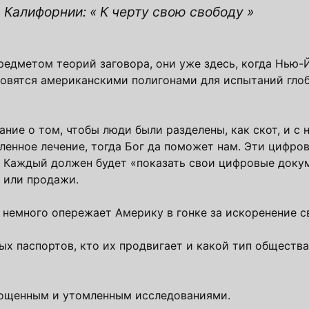
Калифорнии: « К черту свою свободу »
едметом теорий заговора, они уже здесь, когда Нью-Й
новятся американскими полигонами для испытаний гло
ние о том, чтобы люди были разделены, как скот, и с
еленное лечение, тогда Бог да поможет нам. Эти цифро
. Каждый должен будет «показать свои цифровые доку
 или продажи.
а немного опережает Америку в гонке за искоренение с
х паспортов, кто их продвигает и какой тип общества
тощенным и утомленным исследованиями.