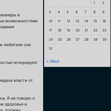
.
1
2
3
4
5
6
7
8
9
инженеры и
нные возможностями
10
11
12
13
14
15
16
рования
17
18
19
20
21
22
23
24
25
26
27
28
29
30
ти любители сна
31
« Июл
лностью игнорируют
редача власти от
ка. Я не говорю о
ам здоровья и
де, должны