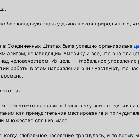
ца.
авлю беспощадную оценку дьявольской природы того, чт
да в Соединенных Штатах была успешно организована
ц
м элитам, ненавидящим Америку и все, что она олицет
над человечеством. Их цель — глобальное управление 
ий работы в этом направлении они чувствуют, что на
 времена.
 это так.
 чтобы что-то исправить. Поскольку злые люди сняли 
 таким как принудительное маскирование и принудите
ли множество спящих масс.
 когда глобальное население проснулось, и по всему 