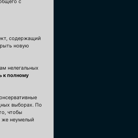
общего с
ект, содержащий
крыть новую
нам нелегальных
ь к полному
консервативные
дных выборах. По
то, чтобы
ь же неумелый