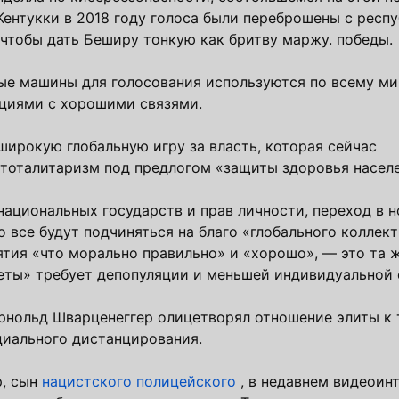
 Кентукки в 2018 году голоса были переброшены с респ
 чтобы дать Беширу тонкую как бритву маржу. победы.
ные машины для голосования используются по всему ми
циями с хорошими связями.
ирокую глобальную игру за власть, которая сейчас
 тоталитаризм под предлогом «защиты здоровья населе
национальных государств и прав личности, переход в 
о все будут подчиняться на благо «глобального коллек
нятия «что морально правильно» и «хорошо», — это та 
неты» требует депопуляции и меньшей индивидуальной
нольд Шварценеггер олицетворял отношение элиты к т
оциального дистанцирования.
, сын
нацистского полицейского
, в недавнем видеоин