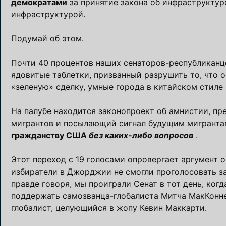
демократами
за принятие закона об инфраструктуре
инфраструктурой.
Подумай об этом.
Почти 40 процентов наших сенаторов-республиканц
ядовитые таблетки, призванный разрушить то, что 
«зеленую» сделку, умные города в китайском стиле
На палубе находится законопроект об амнистии, п
мигрантов и посылающий сигнал будущим мигрантам
гражданству США
без каких-либо вопросов
.
Этот переход с 19 голосами опровергает аргумент о
избиратели в Джорджии не смогли проголосовать за
правде говоря, мы проиграли Сенат в тот день, ког
поддержать самозванца-глобалиста Митча МакКоннел
глобалист, целующийся в жопу Кевин Маккарти.