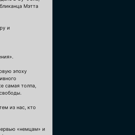
убликанца Мэтта
ру и
ния».
новую эпоху
тивного
же самая толпа,
 свободы.
ем из нас, кто
тервью «немцам» и