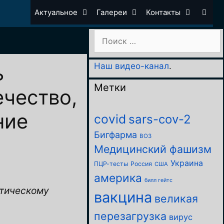
Актуальное
Галереи
Контакты
Поиск:
ь
Наш видео-канал
.
Метки
ечество,
ние
covid
sars-cov-2
Бигфарма
ВОЗ
Медицинский фашизм
Украина
ПЦР-тесты
Россия
США
америка
билл гейтс
атическому
вакцина
великая
перезагрузка
вирус