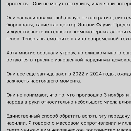
протесты . Они не могут отступить, иначе они потер
Они запланировали глобальную технократию, систем
бюрократы, такие как доктор Энтони Фаучи. Предс
искусственного интеллекта, компьютерных алгорит
генов. Теперь вы смотрите в лицо современной техн
Хотя многие осознали угрозу, но слишком много еще
остаются в трясине изношенной парадигмы демокра
Они все еще заглядывают в 2022 и 2024 годы, ожи
важность настоящего момента.
Они не понимают, что то, что произошло 3 ноября и
народа в руки относительно небольшого числа влия
Единственный способ обратить вспять эту передачу 
насилии. Я говорю о массовом сопротивлении милли
«нет» унижающим человеческое достоинство маскам