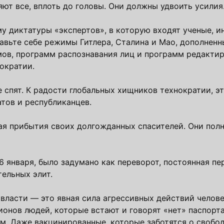
яют все, вплоть до головы. Они должны удвоить усилия
у диктатуры «экспертов», в которую входят ученые, 
тавьте себе режимы Гитлера, Сталина и Мао, дополне
мов, программ распознавания лиц и программ редакти
ократии.
 спят. К радости глобальных хищников технократии, э
тов и республиканцев.
дая прибытия своих долгожданных спасителей. Они по
 6 января, было задумано как переворот, постоянная пе
тельных элит.
власти — это явная сила агрессивных действий челове
онов людей, которые встают и говорят «нет» паспорт
. Даже вакцинированные, которые заботятся о свобо