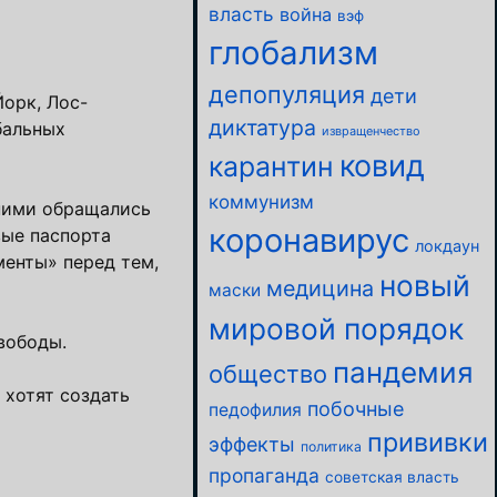
власть
война
вэф
глобализм
депопуляция
дети
орк, Лос-
диктатура
бальных
извращенчество
ковид
карантин
коммунизм
 ними обращались
коронавирус
вые паспорта
локдаун
менты» перед тем,
новый
медицина
маски
мировой порядок
вободы.
пандемия
общество
 хотят создать
побочные
педофилия
прививки
эффекты
политика
пропаганда
советская власть