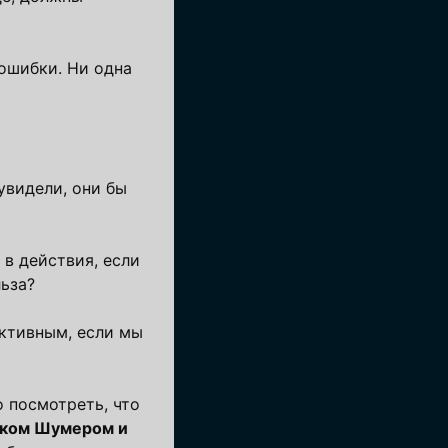
 ошибки. Ни одна
увидели, они бы
 в действия, если
льза?
уктивным, если мы
о посмотреть, что
Чаком Шумером и