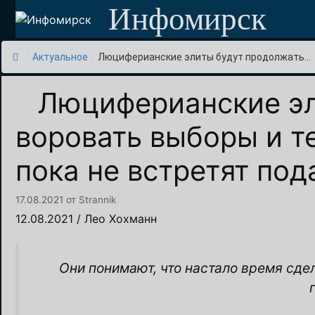
Перейти
Инфомирск
к
содержимому
/
Актуальное
/
Люциферианские элиты будут продолжать...
Люциферианские эл
воровать выборы и т
пока не встретят по
17.08.2021
от
Strannik
12.08.2021 / Лео Хохманн
Они понимают, что настало время сде