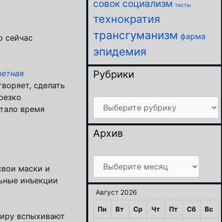
совок
социализм
тесты
технократия
трансгуманизм
фарма
о сейчас
эпидемия
Рубрики
ветная
воряет, сделать
резко
Рубрики
стало время
Архив
Архив
свои маски и
льные инъекции
Август 2026
Пн
Вт
Ср
Чт
Пт
Сб
Вс
миру вспыхивают