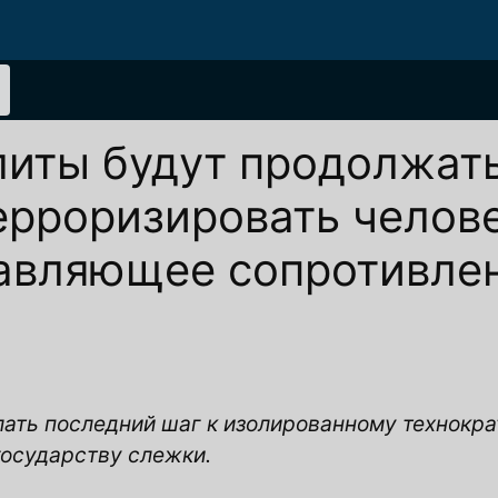
иты будут продолжат
ерроризировать челов
давляющее сопротивле
лать последний шаг
к изолированному технокр
государству слежки.