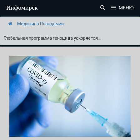
Перейти
Инфомирск
МЕНЮ
к
содержимому
/
Медицина Пландемии
/
Глобальная программа геноцида ускоряется...