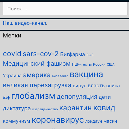
Поиск:
Наш видео-канал
.
Метки
covid
sars-cov-2
Бигфарма
ВОЗ
Медицинский фашизм
ПЦР-тесты
Россия
США
вакцина
америка
Украина
билл гейтс
великая перезагрузка
власть
вирус
война
глобализм
депопуляция
дети
вэф
ковид
карантин
диктатура
извращенчество
коронавирус
коммунизм
маски
локдаун