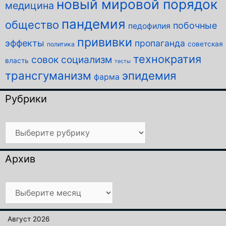
новый мировой порядок
медицина
пандемия
общество
побочные
педофилия
прививки
эффекты
пропаганда
советская
политика
технократия
совок
социализм
власть
тесты
трансгуманизм
эпидемия
фарма
Рубрики
Рубрики
Архив
Архив
Август 2026