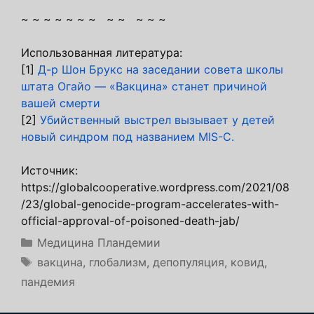
~ ~ ~ ~ ~ ~ ~ ~ ~ ~ ~ ~
Использованная литература:
[1]
Д-р Шон Брукс на заседании совета школы
штата Огайо — «Вакцина» станет причиной
вашей смерти
[2]
Убийственный выстрел вызывает у детей
новый синдром под названием MIS-C.
Источник:
https://globalcooperative.wordpress.com/2021/08
/23/global-genocide-program-accelerates-with-
official-approval-of-poisoned-death-jab/
Рубрики
Медицина Пландемии
Метки
вакцина
,
глобализм
,
депопуляция
,
ковид
,
пандемия